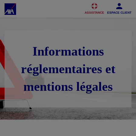
Accéder au Contenu
Accéder au Pied de page
ASSISTANCE
ESPACE CLIENT
Informations
réglementaires et
mentions légales