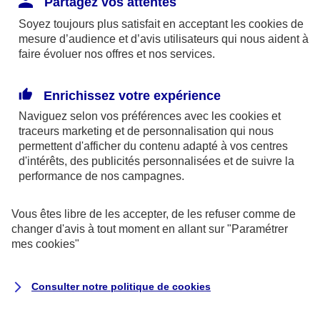
Partagez vos attentes
disponibles sur le site axa.fr.
Soyez toujours plus satisfait en acceptant les
cookies
de
AXA France IARD et AXA France Vie sont
mesure d’audience et d’avis utilisateurs qui nous aident à
faire évoluer nos offres et nos services.
mandataires exclusifs en opérations de
banque d'AXA Banque - N°ORIAS n°13 004
246 et n°13 005 764 (consultable
Enrichissez votre expérience
sur
www.orias.fr
)
Naviguez selon vos préférences avec les
cookies et
traceurs
marketing et de personnalisation qui nous
permettent d'afficher du contenu adapté à vos centres
d'intérêts, des publicités personnalisées et de suivre la
AXA Assistance France Assurances,
performance de nos campagnes.
S.A au capital de 51 429 430,40 €,
RCS Nanterre 415 392 724
Vous êtes libre de les accepter, de les refuser comme de
changer d'avis à tout moment en allant sur
"Paramétrer
Siège social :
mes
cookies
"
8-10, rue Paul Vaillant Couturier
92240 Malakoff
Consulter notre politique de
cookies