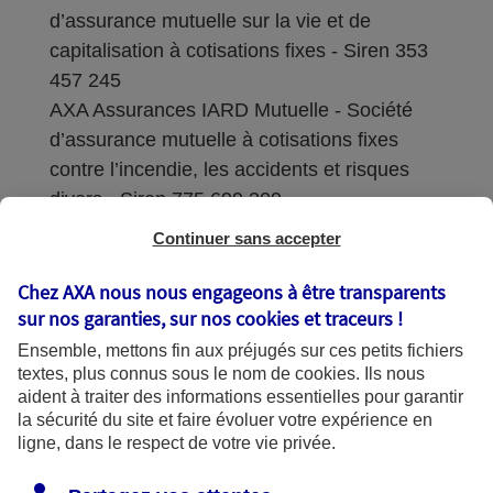
d’assurance mutuelle sur la vie et de
capitalisation à cotisations fixes - Siren 353
457 245
AXA Assurances IARD Mutuelle - Société
d’assurance mutuelle à cotisations fixes
contre l’incendie, les accidents et risques
divers - Siren 775 699 309
Continuer sans accepter
Sièges sociaux : 313 Terrasses de l’Arche –
92727 Nanterre Cedex
Chez AXA nous nous engageons à être transparents
sur nos garanties, sur nos
cookies et traceurs
!
Coordonnées de l'Autorité de contrôle
Ensemble, mettons fin aux préjugés sur ces petits fichiers
prudentiel et de résolution (ACPR) : - 4
textes, plus connus sous le nom de
cookies
. Ils nous
Place de Budapest - CS 92459 - 75436
aident à traiter des informations essentielles pour garantir
Paris Cedex 09. Le détail des procédures de
la sécurité du site et faire évoluer votre expérience en
recours et de réclamation et les
ligne, dans le respect de votre vie privée.
coordonnées du service dédié sont