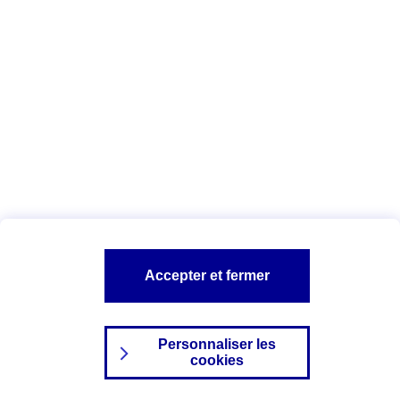
Index Egalité Professionnelle Femmes-
Hommes
Vous êtes ici :
Configuration et sécurité
Mentions légales
A PROPOS D'AXA
NOS AUTRES PRODUITS
Accepter et fermer
SITES AXA
Personnaliser les
cookies