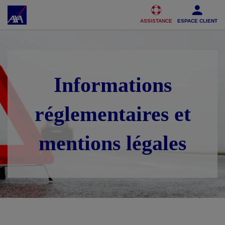
Accéder au Contenu
Accéder au Pied de page
ASSISTANCE
ESPACE CLIENT
Informations
réglementaires et
mentions légales