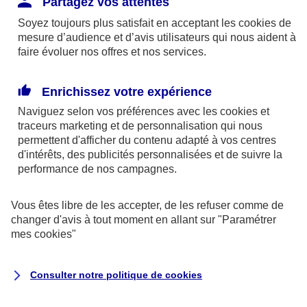
Partagez vos attentes
disponibles sur le site axa.fr.
Soyez toujours plus satisfait en acceptant les
cookies
de
AXA France IARD et AXA France Vie sont
mesure d’audience et d’avis utilisateurs qui nous aident à
faire évoluer nos offres et nos services.
mandataires exclusifs en opérations de
banque d'AXA Banque - N°ORIAS n°13 004
246 et n°13 005 764 (consultable
Enrichissez votre expérience
sur
www.orias.fr
)
Naviguez selon vos préférences avec les
cookies et
traceurs
marketing et de personnalisation qui nous
permettent d'afficher du contenu adapté à vos centres
d'intérêts, des publicités personnalisées et de suivre la
AXA Assistance France Assurances,
performance de nos campagnes.
S.A au capital de 51 429 430,40 €,
RCS Nanterre 415 392 724
Vous êtes libre de les accepter, de les refuser comme de
changer d'avis à tout moment en allant sur
"Paramétrer
Siège social :
mes
cookies
"
8-10, rue Paul Vaillant Couturier
92240 Malakoff
Consulter notre politique de
cookies