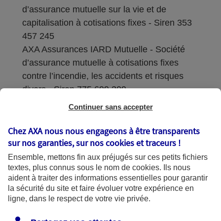
d’assurance mutuelle sur la vie et de
capitalisation à cotisations fixes - Siren 353
457 245
AXA Assurances IARD Mutuelle - Société
d’assurance mutuelle à cotisations fixes
contre l’incendie, les accidents et risques
divers - Siren 775 699 309
Continuer sans accepter
Sièges sociaux : 313 Terrasses de l’Arche –
92727 Nanterre Cedex
Chez AXA nous nous engageons à être transparents
sur nos garanties, sur nos
cookies et traceurs
!
Coordonnées de l'Autorité de contrôle
Ensemble, mettons fin aux préjugés sur ces petits fichiers
prudentiel et de résolution (ACPR) : - 4
textes, plus connus sous le nom de
cookies
. Ils nous
Place de Budapest - CS 92459 - 75436
aident à traiter des informations essentielles pour garantir
Paris Cedex 09. Le détail des procédures de
la sécurité du site et faire évoluer votre expérience en
recours et de réclamation et les
ligne, dans le respect de votre vie privée.
coordonnées du service dédié sont