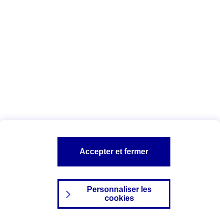
Index Egalité Professionnelle Femmes-
Hommes
Vous êtes ici :
Configuration et sécurité
Mentions légales
A PROPOS D'AXA
NOS AUTRES PRODUITS
Accepter et fermer
SITES AXA
Personnaliser les
cookies