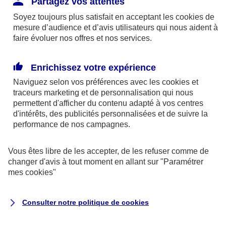
Partagez vos attentes
disponibles sur le site axa.fr.
Soyez toujours plus satisfait en acceptant les
cookies
de
AXA France IARD et AXA France Vie sont
mesure d’audience et d’avis utilisateurs qui nous aident à
faire évoluer nos offres et nos services.
mandataires exclusifs en opérations de
banque d'AXA Banque - N°ORIAS n°13 004
246 et n°13 005 764 (consultable
Enrichissez votre expérience
sur
www.orias.fr
)
Naviguez selon vos préférences avec les
cookies et
traceurs
marketing et de personnalisation qui nous
permettent d'afficher du contenu adapté à vos centres
d'intérêts, des publicités personnalisées et de suivre la
AXA Assistance France Assurances,
performance de nos campagnes.
S.A au capital de 51 429 430,40 €,
RCS Nanterre 415 392 724
Vous êtes libre de les accepter, de les refuser comme de
changer d'avis à tout moment en allant sur
"Paramétrer
Siège social :
mes
cookies
"
8-10, rue Paul Vaillant Couturier
92240 Malakoff
Consulter notre politique de
cookies