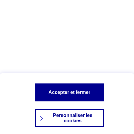
Index Egalité Professionnelle Femmes-
Hommes
Vous êtes ici :
Configuration et sécurité
Mentions légales
A PROPOS D'AXA
NOS AUTRES PRODUITS
Accepter et fermer
SITES AXA
Personnaliser les
cookies