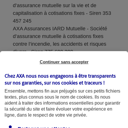
d’assurance mutuelle sur la vie et de
capitalisation à cotisations fixes - Siren 353
457 245
AXA Assurances IARD Mutuelle - Société
d’assurance mutuelle à cotisations fixes
contre l’incendie, les accidents et risques
divers - Siren 775 699 309
Continuer sans accepter
Sièges sociaux : 313 Terrasses de l’Arche –
92727 Nanterre Cedex
Chez AXA nous nous engageons à être transparents
sur nos garanties, sur nos
cookies et traceurs
!
Coordonnées de l'Autorité de contrôle
Ensemble, mettons fin aux préjugés sur ces petits fichiers
prudentiel et de résolution (ACPR) : - 4
textes, plus connus sous le nom de
cookies
. Ils nous
Place de Budapest - CS 92459 - 75436
aident à traiter des informations essentielles pour garantir
Paris Cedex 09. Le détail des procédures de
la sécurité du site et faire évoluer votre expérience en
recours et de réclamation et les
ligne, dans le respect de votre vie privée.
coordonnées du service dédié sont