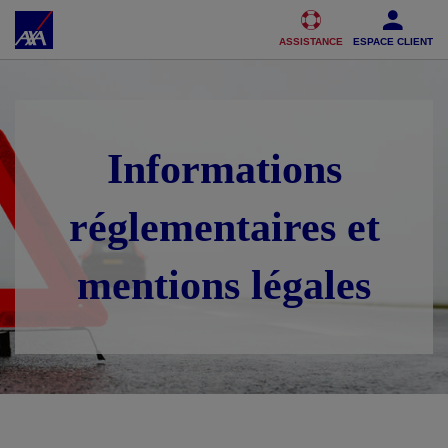
Accéder au Contenu
Accéder au Pied de page
ASSISTANCE
ESPACE CLIENT
Informations
réglementaires et
mentions légales