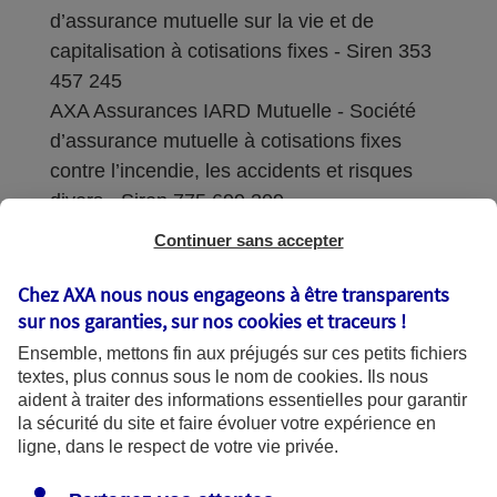
d’assurance mutuelle sur la vie et de
capitalisation à cotisations fixes - Siren 353
457 245
AXA Assurances IARD Mutuelle - Société
d’assurance mutuelle à cotisations fixes
contre l’incendie, les accidents et risques
divers - Siren 775 699 309
Continuer sans accepter
Sièges sociaux : 313 Terrasses de l’Arche –
92727 Nanterre Cedex
Chez AXA nous nous engageons à être transparents
sur nos garanties, sur nos
cookies et traceurs
!
Coordonnées de l'Autorité de contrôle
Ensemble, mettons fin aux préjugés sur ces petits fichiers
prudentiel et de résolution (ACPR) : - 4
textes, plus connus sous le nom de
cookies
. Ils nous
Place de Budapest - CS 92459 - 75436
aident à traiter des informations essentielles pour garantir
Paris Cedex 09. Le détail des procédures de
la sécurité du site et faire évoluer votre expérience en
recours et de réclamation et les
ligne, dans le respect de votre vie privée.
coordonnées du service dédié sont