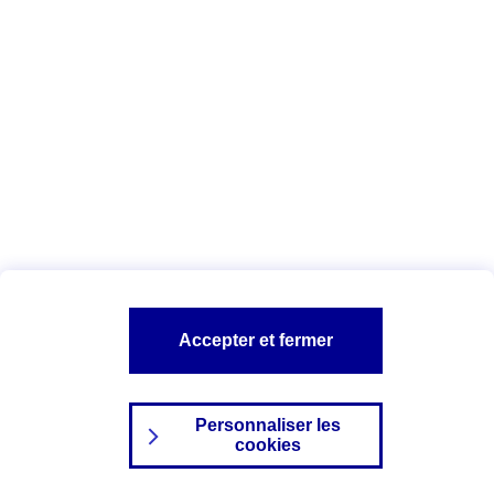
Index Egalité Professionnelle Femmes-
Hommes
Vous êtes ici :
Configuration et sécurité
Mentions légales
A PROPOS D'AXA
NOS AUTRES PRODUITS
Accepter et fermer
SITES AXA
Personnaliser les
cookies