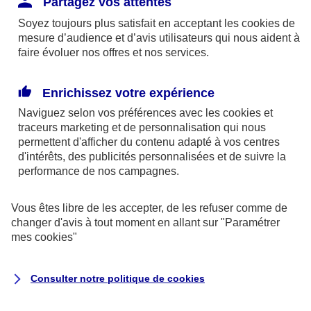
Partagez vos attentes
disponibles sur le site axa.fr.
Soyez toujours plus satisfait en acceptant les
cookies
de
AXA France IARD et AXA France Vie sont
mesure d’audience et d’avis utilisateurs qui nous aident à
faire évoluer nos offres et nos services.
mandataires exclusifs en opérations de
banque d'AXA Banque - N°ORIAS n°13 004
246 et n°13 005 764 (consultable
Enrichissez votre expérience
sur
www.orias.fr
)
Naviguez selon vos préférences avec les
cookies et
traceurs
marketing et de personnalisation qui nous
permettent d'afficher du contenu adapté à vos centres
d'intérêts, des publicités personnalisées et de suivre la
AXA Assistance France Assurances,
performance de nos campagnes.
S.A au capital de 51 429 430,40 €,
RCS Nanterre 415 392 724
Vous êtes libre de les accepter, de les refuser comme de
changer d'avis à tout moment en allant sur
"Paramétrer
Siège social :
mes
cookies
"
8-10, rue Paul Vaillant Couturier
92240 Malakoff
Consulter notre politique de
cookies