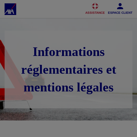
Accéder au Contenu
Accéder au Pied de page
ASSISTANCE
ESPACE CLIENT
Informations
réglementaires et
mentions légales