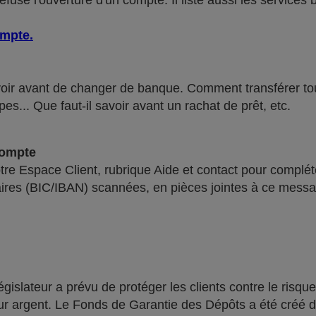
use l'ouverture d'un compte. Il liste aussi les services 
ompte
.
voir avant de changer de banque. Comment transférer tous 
pes... Que faut-il savoir avant un rachat de prêt, etc.
compte
re Espace Client, rubrique Aide et contact pour compléte
ires (BIC/IBAN) scannées, en pièces jointes à ce messa
lateur a prévu de protéger les clients contre le risque
leur argent. Le Fonds de Garantie des Dépôts a été créé 