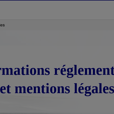
les
rmations réglement
et mentions légale