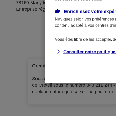
78160 Marly le Roi
Entreprise régie par le code des assurances
Enrichissez votre expé
Naviguez selon vos préférences 
contenu adapté à vos centres d'i
Ré
Vous êtes libre de les accepter, 
Consulter notre politiqu
Crédit à la consommation
Sous réserve d'acceptation par l'organ
de Créteil sous le numéro 348 211 244 
quelque nature que ce soit ne peut être ex