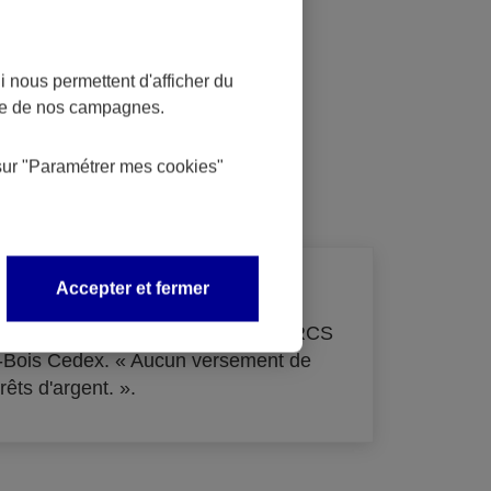
 nous permettent d'afficher du
nce de nos campagnes.
dit
sur
"Paramétrer mes
cookies
"
Accepter et fermer
de 33 855 000 € - immatriculée au RCS
s-Bois Cedex. « Aucun versement de
rêts d'argent. ».