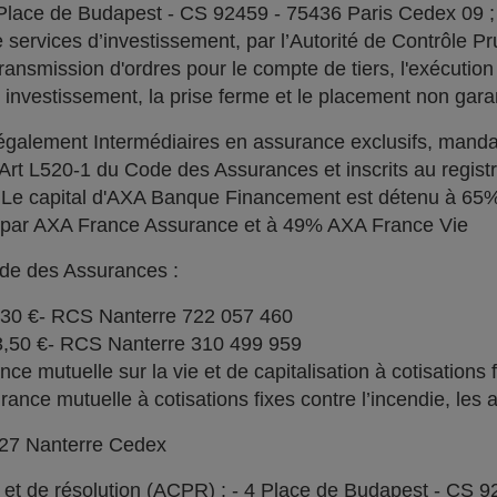
 Place de Budapest - CS 92459 - 75436 Paris Cedex 09 
services d’investissement, par l’Autorité de Contrôle Pru
ransmission d'ordres pour le compte de tiers, l'exécution 
n investissement, la prise ferme et le placement non garan
alement Intermédiaires en assurance exclusifs, manda
l'Art L520-1 du Code des Assurances et inscrits au regi
. Le capital d'AXA Banque Financement est détenu à 6
% par AXA France Assurance et à 49% AXA France Vie
ode des Assurances :
030 €- RCS Nanterre 722 057 460
73,50 €- RCS Nanterre 310 499 959
e mutuelle sur la vie et de capitalisation à cotisations 
ce mutuelle à cotisations fixes contre l’incendie, les a
727 Nanterre Cedex
l et de résolution (ACPR) : - 4 Place de Budapest - CS 9