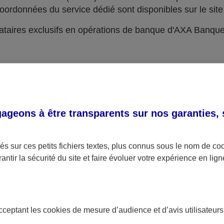
oordonnées du service dédié sont disponibles sur le site 
taires exclusifs en opérations de banque d'AXA Banqu
geons à être transparents sur nos garanties,
s sur ces petits fichiers textes, plus connus sous le nom de
co
antir la sécurité du site et faire évoluer votre expérience en lign
acceptant les
cookies
de mesure d’audience et d’avis utilisateurs