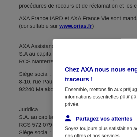
procédures de recours et de réclamation et les c
AXA France IARD et AXA France Vie sont manda
(consultable sur
www.orias.fr
)
AXA Assistance France Assurances,
S.A au capital de 51 429 430,40 €,
RCS Nanterre 415 392 724
Chez AXA nous nous enga
Siège social :
traceurs
!
8-10, rue Paul Vaillant Couturier
92240 Malakoff
Ensemble, mettons fin aux préjugé
informations essentielles pour gar
privée.
Juridica
S.A. au capital de 14 627 854,68 €
Partagez vos attentes
RCS 572 079 150 Versailles
Soyez toujours plus satisfait en 
Siège social : 1, place Victorien Sardou
nos offres et nos services.