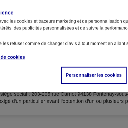
rience
avec les
cookies et traceurs
marketing et de personnalisation qui
ntérêts, des publicités personnalisées et de suivre la performa
serves d'acceptation du cré
de les refuser comme de changer d'avis à tout moment en allant 
e de
cookies
Personnaliser les cookies
isme prêteur : AXA Banque Financement – SA au capital 
- siège social : 203-205 rue Carnot 94138 Fontenay-sou
igé d'un particulier avant l'obtention d'un ou plusieurs p