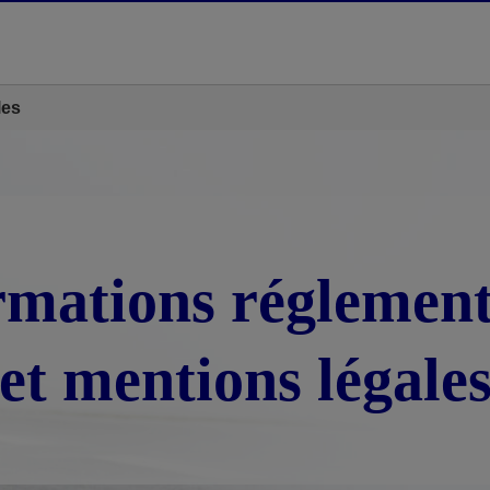
les
rmations réglement
et mentions légale