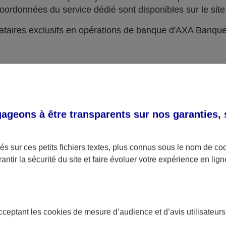
oordonnées du service dédié sont disponibles sur le site 
taires exclusifs en opérations de banque d'AXA Banqu
geons à être transparents sur nos garanties,
s sur ces petits fichiers textes, plus connus sous le nom de
co
antir la sécurité du site et faire évoluer votre expérience en lign
acceptant les
cookies
de mesure d’audience et d’avis utilisateurs