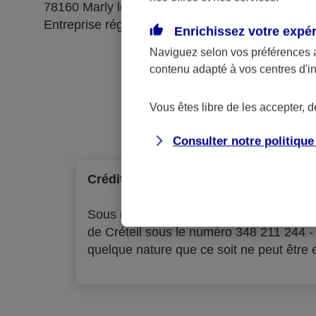
78160 Marly le Roi
Entreprise régie par le code des assurances
Enrichissez votre expé
Naviguez selon vos préférences 
contenu adapté à vos centres d'i
Ré
Vous êtes libre de les accepter, 
Consulter notre politiqu
Crédit à la consommation
Sous réserve d'acceptation par l'organ
de Créteil sous le numéro 348 211 244 
quelque nature que ce soit ne peut être ex