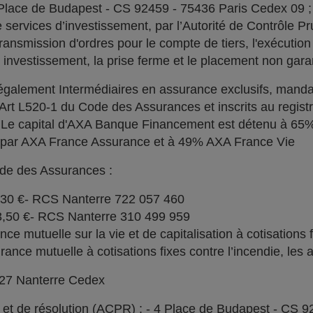
 Place de Budapest - CS 92459 - 75436 Paris Cedex 09 
services d’investissement, par l’Autorité de Contrôle Pru
ransmission d'ordres pour le compte de tiers, l'exécution 
n investissement, la prise ferme et le placement non garan
alement Intermédiaires en assurance exclusifs, manda
l'Art L520-1 du Code des Assurances et inscrits au regi
. Le capital d'AXA Banque Financement est détenu à 6
% par AXA France Assurance et à 49% AXA France Vie
ode des Assurances :
030 €- RCS Nanterre 722 057 460
73,50 €- RCS Nanterre 310 499 959
e mutuelle sur la vie et de capitalisation à cotisations 
ce mutuelle à cotisations fixes contre l’incendie, les a
727 Nanterre Cedex
l et de résolution (ACPR) : - 4 Place de Budapest - CS 9