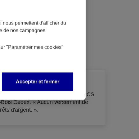
 nous permettent d'afficher du
nce de nos campagnes.
dit
sur
"Paramétrer mes
cookies
"
Accepter et fermer
de 33 855 000 € - immatriculée au RCS
s-Bois Cedex. « Aucun versement de
rêts d'argent. ».