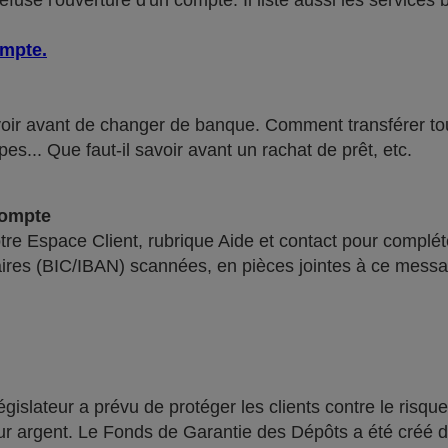
use l'ouverture d'un compte. Il liste aussi les services 
ompte
.
voir avant de changer de banque. Comment transférer tous 
pes... Que faut-il savoir avant un rachat de prêt, etc.
compte
re Espace Client, rubrique Aide et contact pour compléte
ires (BIC/IBAN) scannées, en pièces jointes à ce messa
lateur a prévu de protéger les clients contre le risque
leur argent. Le Fonds de Garantie des Dépôts a été créé 