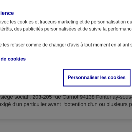
rience
avec les
cookies et traceurs
marketing et de personnalisation qui
ntérêts, des publicités personnalisées et de suivre la performa
serves d'acceptation du cré
de les refuser comme de changer d'avis à tout moment en allant 
e de
cookies
Personnaliser les cookies
isme prêteur : AXA Banque Financement – SA au capital 
- siège social : 203-205 rue Carnot 94138 Fontenay-sou
igé d'un particulier avant l'obtention d'un ou plusieurs p