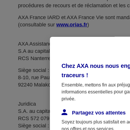
procédures de recours et de réclamation et les c
AXA France IARD et AXA France Vie sont manda
(consultable sur
www.orias.fr
)
AXA Assistance France Assurances,
S.A au capital de 51 429 430,40 €,
RCS Nanterre 415 392 724
Chez AXA nous nous enga
Siège social :
traceurs
!
8-10, rue Paul Vaillant Couturier
92240 Malakoff
Ensemble, mettons fin aux préjugé
informations essentielles pour gar
privée.
Juridica
S.A. au capital de 14 627 854,68 €
Partagez vos attentes
RCS 572 079 150 Versailles
Soyez toujours plus satisfait en 
Siège social : 1, place Victorien Sardou
nos offres et nos services.