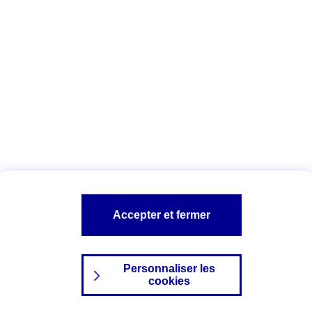
Index Egalité Professionnelle Femmes-
Hommes
Vous êtes ici :
Configuration et sécurité
Mentions légales
A PROPOS D'AXA
NOS AUTRES PRODUITS
Accepter et fermer
SITES AXA
Personnaliser les
cookies