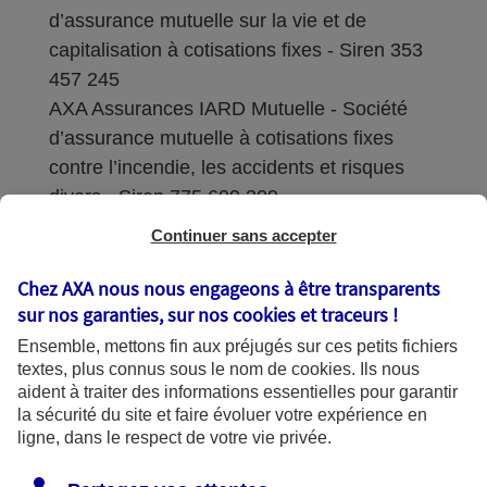
d’assurance mutuelle sur la vie et de
capitalisation à cotisations fixes - Siren 353
457 245
AXA Assurances IARD Mutuelle - Société
d’assurance mutuelle à cotisations fixes
contre l’incendie, les accidents et risques
divers - Siren 775 699 309
Continuer sans accepter
Sièges sociaux : 313 Terrasses de l’Arche –
92727 Nanterre Cedex
Chez AXA nous nous engageons à être transparents
sur nos garanties, sur nos
cookies et traceurs
!
Coordonnées de l'Autorité de contrôle
Ensemble, mettons fin aux préjugés sur ces petits fichiers
prudentiel et de résolution (ACPR) : - 4
textes, plus connus sous le nom de
cookies
. Ils nous
Place de Budapest - CS 92459 - 75436
aident à traiter des informations essentielles pour garantir
Paris Cedex 09. Le détail des procédures de
la sécurité du site et faire évoluer votre expérience en
recours et de réclamation et les
ligne, dans le respect de votre vie privée.
coordonnées du service dédié sont