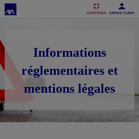
Accéder au Contenu
Accéder au Pied de page
ASSISTANCE
ESPACE CLIENT
Informations
réglementaires et
mentions légales