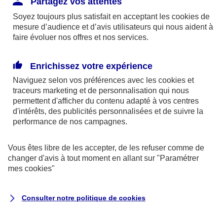
Partagez vos attentes
disponibles sur le site axa.fr.
Soyez toujours plus satisfait en acceptant les
cookies
de
AXA France IARD et AXA France Vie sont
mesure d’audience et d’avis utilisateurs qui nous aident à
faire évoluer nos offres et nos services.
mandataires exclusifs en opérations de
banque d'AXA Banque - N°ORIAS n°13 004
246 et n°13 005 764 (consultable
Enrichissez votre expérience
sur
www.orias.fr
)
Naviguez selon vos préférences avec les
cookies et
traceurs
marketing et de personnalisation qui nous
permettent d'afficher du contenu adapté à vos centres
d'intérêts, des publicités personnalisées et de suivre la
AXA Assistance France Assurances,
performance de nos campagnes.
S.A au capital de 51 429 430,40 €,
RCS Nanterre 415 392 724
Vous êtes libre de les accepter, de les refuser comme de
changer d'avis à tout moment en allant sur
"Paramétrer
Siège social :
mes
cookies
"
8-10, rue Paul Vaillant Couturier
92240 Malakoff
Consulter notre politique de
cookies