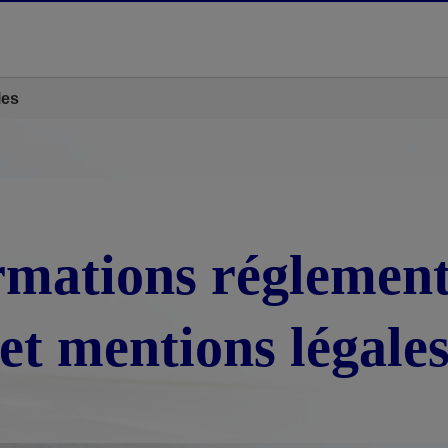
les
rmations réglement
et mentions légale