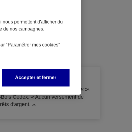
 nous permettent d'afficher du
nce de nos campagnes.
dit
sur
"Paramétrer mes
cookies
"
Accepter et fermer
de 33 855 000 € - immatriculée au RCS
s-Bois Cedex. « Aucun versement de
rêts d'argent. ».