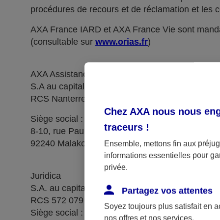
procédures de recours et de réclamation et les c
AXA France IARD et AXA France Vie sont manda
(consultable sur
www.orias.fr
)
AXA Assistance France Assurances,
S.A au capital de 51 429 430,40 €,
RCS Nanterre 415 392 724
Chez AXA nous nous enga
Siège social :
traceurs
!
8-10, rue Paul Vaillant Couturier
92240 Malakoff
Ensemble, mettons fin aux préjugé
informations essentielles pour gar
privée.
Juridica
S.A. au capital de 14 627 854,68 €
Partagez vos attentes
RCS 572 079 150 Versailles
Soyez toujours plus satisfait en 
Siège social : 1, place Victorien Sardou
nos offres et nos services.