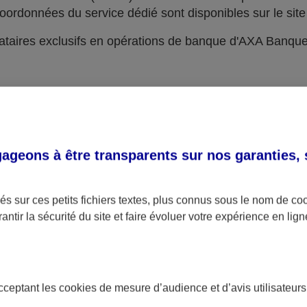
oordonnées du service dédié sont disponibles sur le site 
taires exclusifs en opérations de banque d'AXA Banqu
geons à être transparents sur nos garanties,
s sur ces petits fichiers textes, plus connus sous le nom de
co
antir la sécurité du site et faire évoluer votre expérience en lign
acceptant les
cookies
de mesure d’audience et d’avis utilisateurs