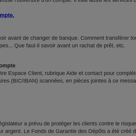
use l'ouverture d'un compte. Il liste aussi les services 
ompte
.
voir avant de changer de banque. Comment transférer tous 
pes... Que faut-il savoir avant un rachat de prêt, etc.
compte
re Espace Client, rubrique Aide et contact pour compléte
ires (BIC/IBAN) scannées, en pièces jointes à ce messa
lateur a prévu de protéger les clients contre le risque
leur argent. Le Fonds de Garantie des Dépôts a été créé 