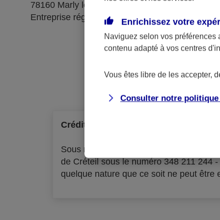
78160 Marly le Roi
Entreprise régie par le code des assurances
Enrichissez votre expé
Naviguez selon vos préférences 
contenu adapté à vos centres d'i
Ré
Vous êtes libre de les accepter, 
Consulter notre politiqu
Crédit à la consommation
Sous réserve d'acceptation par l'organ
de Créteil sous le numéro 348 211 244 
quelque nature que ce soit ne peut être ex