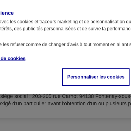
rience
avec les
cookies et traceurs
marketing et de personnalisation qui
ntérêts, des publicités personnalisées et de suivre la performa
serves d'acceptation du cré
de les refuser comme de changer d'avis à tout moment en allant 
e de
cookies
Personnaliser les cookies
isme prêteur : AXA Banque Financement – SA au capital 
- siège social : 203-205 rue Carnot 94138 Fontenay-sou
igé d'un particulier avant l'obtention d'un ou plusieurs p