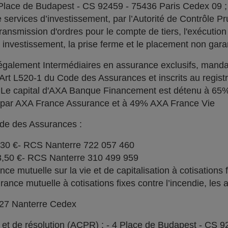
 Place de Budapest - CS 92459 - 75436 Paris Cedex 09 
services d’investissement, par l’Autorité de Contrôle Pru
ransmission d'ordres pour le compte de tiers, l'exécution 
n investissement, la prise ferme et le placement non garan
alement Intermédiaires en assurance exclusifs, manda
l'Art L520-1 du Code des Assurances et inscrits au regi
. Le capital d'AXA Banque Financement est détenu à 6
% par AXA France Assurance et à 49% AXA France Vie
ode des Assurances :
030 €- RCS Nanterre 722 057 460
73,50 €- RCS Nanterre 310 499 959
e mutuelle sur la vie et de capitalisation à cotisations 
ce mutuelle à cotisations fixes contre l’incendie, les a
727 Nanterre Cedex
l et de résolution (ACPR) : - 4 Place de Budapest - CS 9