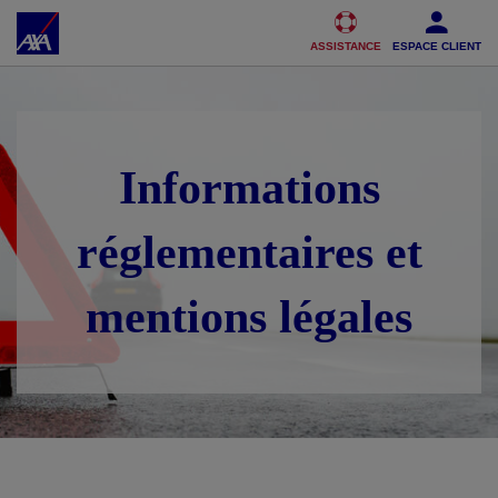
Accéder au Contenu
Accéder au Pied de page
ASSISTANCE
ESPACE CLIENT
Informations
réglementaires et
mentions légales