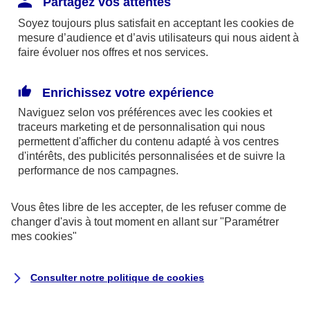
Partagez vos attentes
disponibles sur le site axa.fr.
Soyez toujours plus satisfait en acceptant les
cookies
de
AXA France IARD et AXA France Vie sont
mesure d’audience et d’avis utilisateurs qui nous aident à
faire évoluer nos offres et nos services.
mandataires exclusifs en opérations de
banque d'AXA Banque - N°ORIAS n°13 004
246 et n°13 005 764 (consultable
Enrichissez votre expérience
sur
www.orias.fr
)
Naviguez selon vos préférences avec les
cookies et
traceurs
marketing et de personnalisation qui nous
permettent d'afficher du contenu adapté à vos centres
d'intérêts, des publicités personnalisées et de suivre la
AXA Assistance France Assurances,
performance de nos campagnes.
S.A au capital de 51 429 430,40 €,
RCS Nanterre 415 392 724
Vous êtes libre de les accepter, de les refuser comme de
changer d'avis à tout moment en allant sur
"Paramétrer
Siège social :
mes
cookies
"
8-10, rue Paul Vaillant Couturier
92240 Malakoff
Consulter notre politique de
cookies