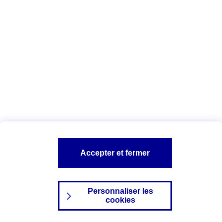
Index Egalité Professionnelle Femmes-
Hommes
Vous êtes ici :
Configuration et sécurité
Mentions légales
A PROPOS D'AXA
NOS AUTRES PRODUITS
Accepter et fermer
SITES AXA
Personnaliser les
cookies