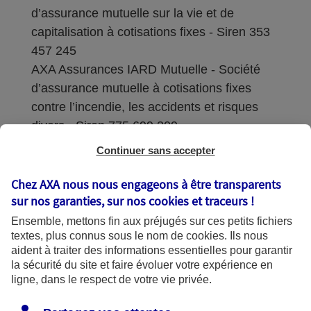
d’assurance mutuelle sur la vie et de
capitalisation à cotisations fixes - Siren 353
457 245
AXA Assurances IARD Mutuelle - Société
d’assurance mutuelle à cotisations fixes
contre l’incendie, les accidents et risques
divers - Siren 775 699 309
Continuer sans accepter
Sièges sociaux : 313 Terrasses de l’Arche –
92727 Nanterre Cedex
Chez AXA nous nous engageons à être transparents
sur nos garanties, sur nos
cookies et traceurs
!
Coordonnées de l'Autorité de contrôle
Ensemble, mettons fin aux préjugés sur ces petits fichiers
prudentiel et de résolution (ACPR) : - 4
textes, plus connus sous le nom de
cookies
. Ils nous
Place de Budapest - CS 92459 - 75436
aident à traiter des informations essentielles pour garantir
Paris Cedex 09. Le détail des procédures de
la sécurité du site et faire évoluer votre expérience en
recours et de réclamation et les
ligne, dans le respect de votre vie privée.
coordonnées du service dédié sont