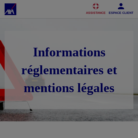
Accéder au Contenu
Accéder au Pied de page
ASSISTANCE
ESPACE CLIENT
Informations
réglementaires et
mentions légales