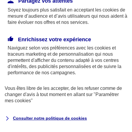
Partagez vos attentes
disponibles sur le site axa.fr.
Soyez toujours plus satisfait en acceptant les
cookies
de
AXA France IARD et AXA France Vie sont
mesure d’audience et d’avis utilisateurs qui nous aident à
faire évoluer nos offres et nos services.
mandataires exclusifs en opérations de
banque d'AXA Banque - N°ORIAS n°13 004
246 et n°13 005 764 (consultable
Enrichissez votre expérience
sur
www.orias.fr
)
Naviguez selon vos préférences avec les
cookies et
traceurs
marketing et de personnalisation qui nous
permettent d'afficher du contenu adapté à vos centres
d'intérêts, des publicités personnalisées et de suivre la
AXA Assistance France Assurances,
performance de nos campagnes.
S.A au capital de 51 429 430,40 €,
RCS Nanterre 415 392 724
Vous êtes libre de les accepter, de les refuser comme de
changer d'avis à tout moment en allant sur
"Paramétrer
Siège social :
mes
cookies
"
8-10, rue Paul Vaillant Couturier
92240 Malakoff
Consulter notre politique de
cookies