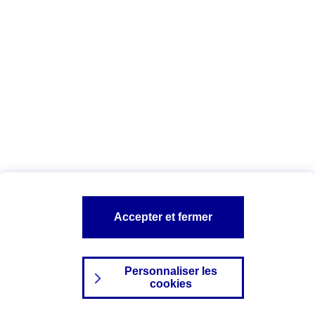
Index Egalité Professionnelle Femmes-
Hommes
Vous êtes ici :
Configuration et sécurité
Mentions légales
A PROPOS D'AXA
NOS AUTRES PRODUITS
Accepter et fermer
SITES AXA
Personnaliser les
cookies