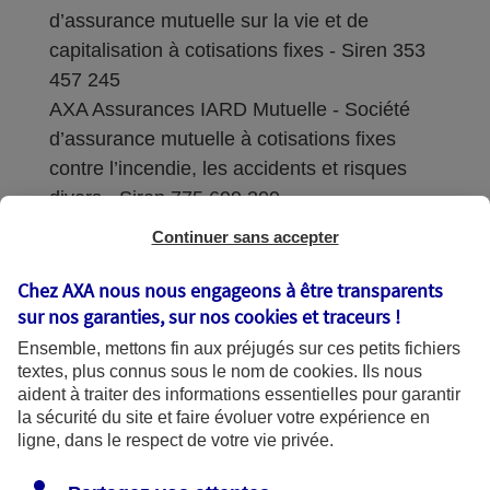
d’assurance mutuelle sur la vie et de
capitalisation à cotisations fixes - Siren 353
457 245
AXA Assurances IARD Mutuelle - Société
d’assurance mutuelle à cotisations fixes
contre l’incendie, les accidents et risques
divers - Siren 775 699 309
Continuer sans accepter
Sièges sociaux : 313 Terrasses de l’Arche –
92727 Nanterre Cedex
Chez AXA nous nous engageons à être transparents
sur nos garanties, sur nos
cookies et traceurs
!
Coordonnées de l'Autorité de contrôle
Ensemble, mettons fin aux préjugés sur ces petits fichiers
prudentiel et de résolution (ACPR) : - 4
textes, plus connus sous le nom de
cookies
. Ils nous
Place de Budapest - CS 92459 - 75436
aident à traiter des informations essentielles pour garantir
Paris Cedex 09. Le détail des procédures de
la sécurité du site et faire évoluer votre expérience en
recours et de réclamation et les
ligne, dans le respect de votre vie privée.
coordonnées du service dédié sont