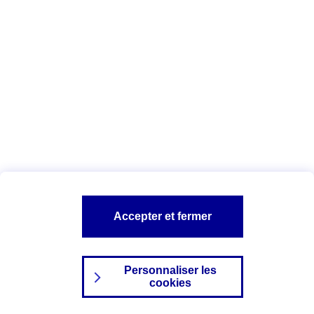
Index Egalité Professionnelle Femmes-
Hommes
Vous êtes ici :
Configuration et sécurité
Mentions légales
A PROPOS D'AXA
NOS AUTRES PRODUITS
Accepter et fermer
SITES AXA
Personnaliser les
cookies