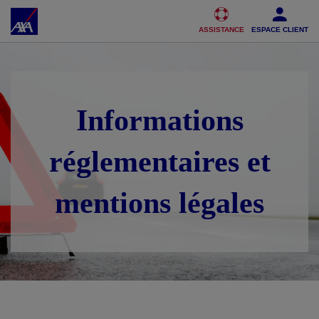
Accéder au Contenu
Accéder au Pied de page
ASSISTANCE
ESPACE CLIENT
Informations
réglementaires et
mentions légales