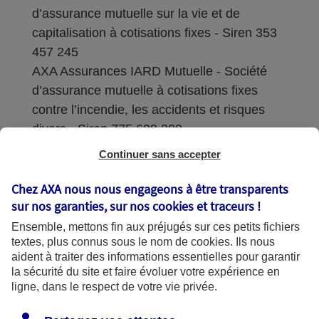
d’assurance mutuelle sur la vie et de
capitalisation à cotisations fixes - Siren 353
457 245
AXA Assurances IARD Mutuelle - Société
d’assurance mutuelle à cotisations fixes
contre l’incendie, les accidents et risques
divers - Siren 775 699 309
Continuer sans accepter
Sièges sociaux : 313 Terrasses de l’Arche –
92727 Nanterre Cedex
Chez AXA nous nous engageons à être transparents
sur nos garanties, sur nos
cookies et traceurs
!
Coordonnées de l'Autorité de contrôle
Ensemble, mettons fin aux préjugés sur ces petits fichiers
prudentiel et de résolution (ACPR) : - 4
textes, plus connus sous le nom de
cookies
. Ils nous
Place de Budapest - CS 92459 - 75436
aident à traiter des informations essentielles pour garantir
Paris Cedex 09. Le détail des procédures de
la sécurité du site et faire évoluer votre expérience en
recours et de réclamation et les
ligne, dans le respect de votre vie privée.
coordonnées du service dédié sont