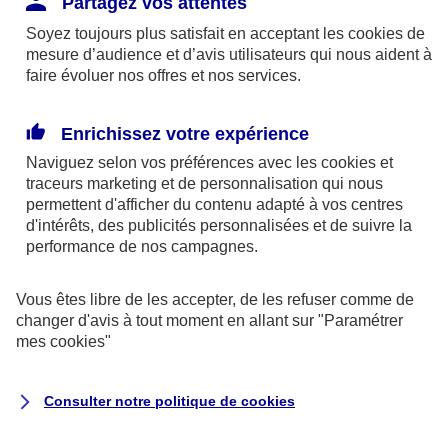
Partagez vos attentes
disponibles sur le site axa.fr.
Soyez toujours plus satisfait en acceptant les
cookies
de
AXA France IARD et AXA France Vie sont
mesure d’audience et d’avis utilisateurs qui nous aident à
faire évoluer nos offres et nos services.
mandataires exclusifs en opérations de
banque d'AXA Banque - N°ORIAS n°13 004
246 et n°13 005 764 (consultable
Enrichissez votre expérience
sur
www.orias.fr
)
Naviguez selon vos préférences avec les
cookies et
traceurs
marketing et de personnalisation qui nous
permettent d'afficher du contenu adapté à vos centres
d'intérêts, des publicités personnalisées et de suivre la
AXA Assistance France Assurances,
performance de nos campagnes.
S.A au capital de 51 429 430,40 €,
RCS Nanterre 415 392 724
Vous êtes libre de les accepter, de les refuser comme de
changer d'avis à tout moment en allant sur
"Paramétrer
Siège social :
mes
cookies
"
8-10, rue Paul Vaillant Couturier
92240 Malakoff
Consulter notre politique de
cookies