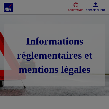
Accéder au Contenu
Accéder au Pied de page
ASSISTANCE
ESPACE CLIENT
Informations
réglementaires et
mentions légales