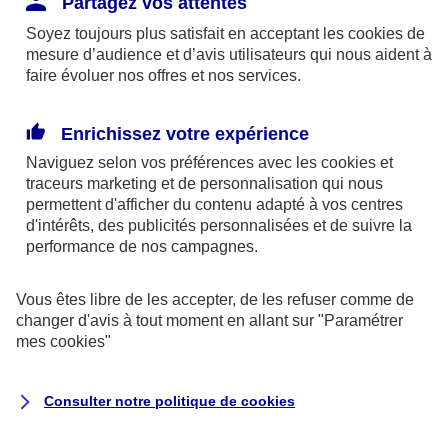
Partagez vos attentes
disponibles sur le site axa.fr.
Soyez toujours plus satisfait en acceptant les
cookies
de
AXA France IARD et AXA France Vie sont
mesure d’audience et d’avis utilisateurs qui nous aident à
faire évoluer nos offres et nos services.
mandataires exclusifs en opérations de
banque d'AXA Banque - N°ORIAS n°13 004
246 et n°13 005 764 (consultable
Enrichissez votre expérience
sur
www.orias.fr
)
Naviguez selon vos préférences avec les
cookies et
traceurs
marketing et de personnalisation qui nous
permettent d'afficher du contenu adapté à vos centres
d'intérêts, des publicités personnalisées et de suivre la
AXA Assistance France Assurances,
performance de nos campagnes.
S.A au capital de 51 429 430,40 €,
RCS Nanterre 415 392 724
Vous êtes libre de les accepter, de les refuser comme de
changer d'avis à tout moment en allant sur
"Paramétrer
Siège social :
mes
cookies
"
8-10, rue Paul Vaillant Couturier
92240 Malakoff
Consulter notre politique de
cookies