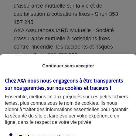
d’assurance mutuelle sur la vie et de
capitalisation à cotisations fixes - Siren 353
457 245
AXA Assurances IARD Mutuelle - Société
d’assurance mutuelle à cotisations fixes
contre l’incendie, les accidents et risques
divers - Siren 775 699 309
Continuer sans accepter
Sièges sociaux : 313 Terrasses de l’Arche –
92727 Nanterre Cedex
Chez AXA nous nous engageons à être transparents
sur nos garanties, sur nos
cookies et traceurs
!
Coordonnées de l'Autorité de contrôle
Ensemble, mettons fin aux préjugés sur ces petits fichiers
prudentiel et de résolution (ACPR) : - 4
textes, plus connus sous le nom de
cookies
. Ils nous
Place de Budapest - CS 92459 - 75436
aident à traiter des informations essentielles pour garantir
Paris Cedex 09. Le détail des procédures de
la sécurité du site et faire évoluer votre expérience en
recours et de réclamation et les
ligne, dans le respect de votre vie privée.
coordonnées du service dédié sont