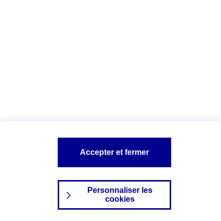
Index Egalité Professionnelle Femmes-
Hommes
Vous êtes ici :
Configuration et sécurité
Mentions légales
A PROPOS D'AXA
NOS AUTRES PRODUITS
Accepter et fermer
SITES AXA
Personnaliser les
cookies