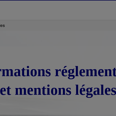
les
rmations réglement
et mentions légale