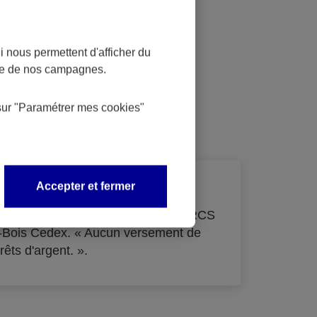
 nous permettent d'afficher du
nce de nos campagnes.
dit
sur
"Paramétrer mes
cookies
"
Accepter et fermer
de 33 855 000 € - immatriculée au RCS
s-Bois Cedex. « Aucun versement de
rêts d'argent. ».