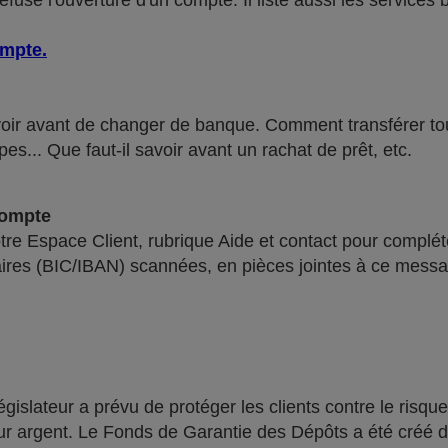
use l'ouverture d'un compte. Il liste aussi les services 
ompte
.
voir avant de changer de banque. Comment transférer tous 
pes... Que faut-il savoir avant un rachat de prêt, etc.
compte
re Espace Client, rubrique Aide et contact pour compléte
ires (BIC/IBAN) scannées, en pièces jointes à ce messa
lateur a prévu de protéger les clients contre le risque
leur argent. Le Fonds de Garantie des Dépôts a été créé 