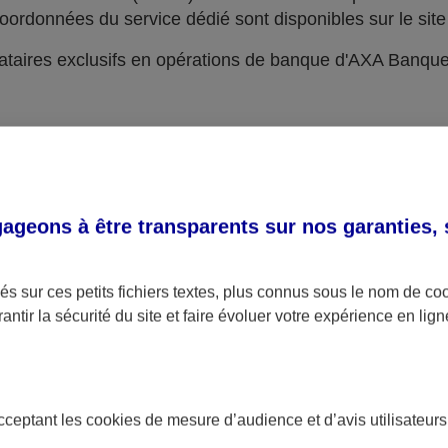
oordonnées du service dédié sont disponibles sur le site 
taires exclusifs en opérations de banque d'AXA Banqu
geons à être transparents sur nos garanties,
s sur ces petits fichiers textes, plus connus sous le nom de
co
antir la sécurité du site et faire évoluer votre expérience en lign
acceptant les
cookies
de mesure d’audience et d’avis utilisateurs