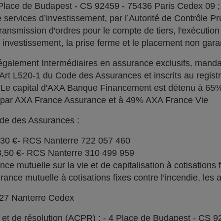
 Place de Budapest - CS 92459 - 75436 Paris Cedex 09 
services d’investissement, par l’Autorité de Contrôle Pru
ransmission d'ordres pour le compte de tiers, l'exécution 
n investissement, la prise ferme et le placement non garan
alement Intermédiaires en assurance exclusifs, manda
l'Art L520-1 du Code des Assurances et inscrits au regi
. Le capital d'AXA Banque Financement est détenu à 6
% par AXA France Assurance et à 49% AXA France Vie
ode des Assurances :
030 €- RCS Nanterre 722 057 460
73,50 €- RCS Nanterre 310 499 959
e mutuelle sur la vie et de capitalisation à cotisations 
ce mutuelle à cotisations fixes contre l’incendie, les a
727 Nanterre Cedex
l et de résolution (ACPR) : - 4 Place de Budapest - CS 9