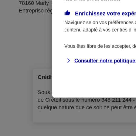
78160 Marly le Roi
Entreprise régie par le code des assurances
Enrichissez votre expé
Naviguez selon vos préférences 
contenu adapté à vos centres d'i
Ré
Vous êtes libre de les accepter, 
Consulter notre politiqu
Crédit à la consommation
Sous réserve d'acceptation par l'organ
de Créteil sous le numéro 348 211 244 
quelque nature que ce soit ne peut être ex