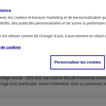
rience
avec les
cookies et traceurs
marketing et de personnalisation qui
ntérêts, des publicités personnalisées et de suivre la performa
serves d'acceptation du cré
de les refuser comme de changer d'avis à tout moment en allant 
e de
cookies
Personnaliser les cookies
isme prêteur : AXA Banque Financement – SA au capital 
- siège social : 203-205 rue Carnot 94138 Fontenay-sou
igé d'un particulier avant l'obtention d'un ou plusieurs p