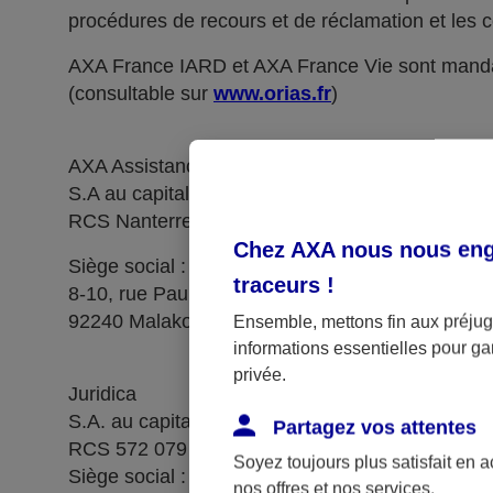
procédures de recours et de réclamation et les c
AXA France IARD et AXA France Vie sont manda
(consultable sur
www.orias.fr
)
AXA Assistance France Assurances,
S.A au capital de 51 429 430,40 €,
RCS Nanterre 415 392 724
Chez AXA nous nous enga
Siège social :
traceurs
!
8-10, rue Paul Vaillant Couturier
92240 Malakoff
Ensemble, mettons fin aux préjugé
informations essentielles pour gar
privée.
Juridica
S.A. au capital de 14 627 854,68 €
Partagez vos attentes
RCS 572 079 150 Versailles
Soyez toujours plus satisfait en 
Siège social : 1, place Victorien Sardou
nos offres et nos services.