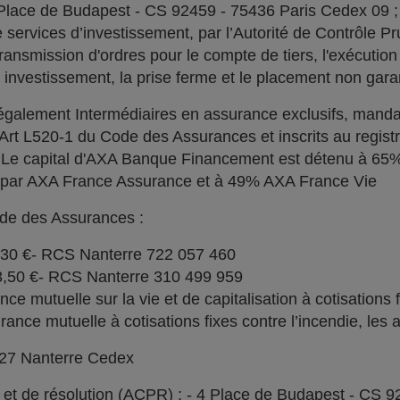
 Place de Budapest - CS 92459 - 75436 Paris Cedex 09 
services d’investissement, par l’Autorité de Contrôle Pru
ransmission d'ordres pour le compte de tiers, l'exécution 
n investissement, la prise ferme et le placement non garan
alement Intermédiaires en assurance exclusifs, manda
l'Art L520-1 du Code des Assurances et inscrits au regi
. Le capital d'AXA Banque Financement est détenu à 6
% par AXA France Assurance et à 49% AXA France Vie
ode des Assurances :
030 €- RCS Nanterre 722 057 460
73,50 €- RCS Nanterre 310 499 959
e mutuelle sur la vie et de capitalisation à cotisations 
ce mutuelle à cotisations fixes contre l’incendie, les a
727 Nanterre Cedex
l et de résolution (ACPR) : - 4 Place de Budapest - CS 9