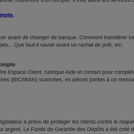
use l'ouverture d'un compte. Il liste aussi les services 
ompte
.
voir avant de changer de banque. Comment transférer tous 
pes... Que faut-il savoir avant un rachat de prêt, etc.
compte
re Espace Client, rubrique Aide et contact pour compléte
ires (BIC/IBAN) scannées, en pièces jointes à ce messa
lateur a prévu de protéger les clients contre le risque
leur argent. Le Fonds de Garantie des Dépôts a été créé 