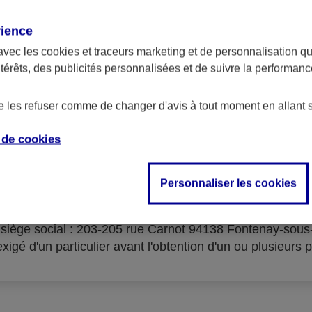
rience
avec les
cookies et traceurs
marketing et de personnalisation qui
ntérêts, des publicités personnalisées et de suivre la performa
serves d'acceptation du cré
de les refuser comme de changer d'avis à tout moment en allant 
e de
cookies
Personnaliser les cookies
isme prêteur : AXA Banque Financement – SA au capital 
- siège social : 203-205 rue Carnot 94138 Fontenay-sou
igé d'un particulier avant l'obtention d'un ou plusieurs p