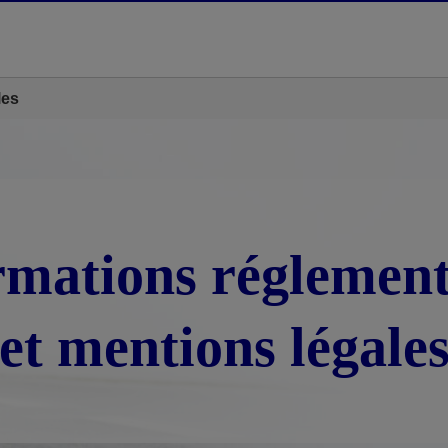
les
rmations réglement
et mentions légale