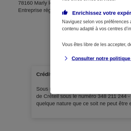
78160 Marly le Roi
Entreprise régie par le code des assurances
Enrichissez votre expé
Naviguez selon vos préférences 
contenu adapté à vos centres d'i
Ré
Vous êtes libre de les accepter, 
Consulter notre politiqu
Crédit à la consommation
Sous réserve d'acceptation par l'organ
de Créteil sous le numéro 348 211 244 
quelque nature que ce soit ne peut être ex