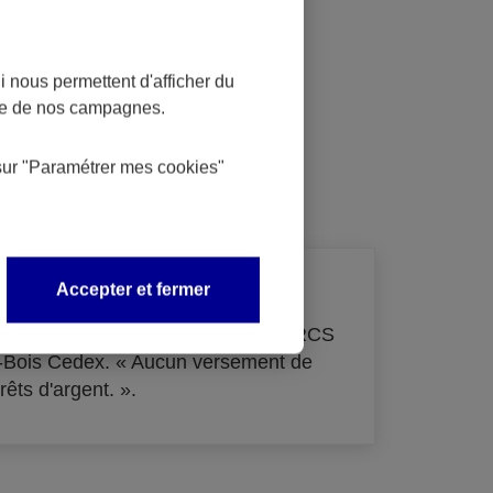
 nous permettent d'afficher du
nce de nos campagnes.
dit
sur
"Paramétrer mes
cookies
"
Accepter et fermer
de 33 855 000 € - immatriculée au RCS
s-Bois Cedex. « Aucun versement de
rêts d'argent. ».