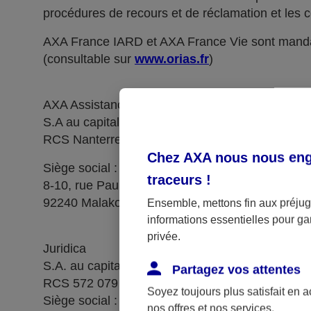
procédures de recours et de réclamation et les c
AXA France IARD et AXA France Vie sont manda
(consultable sur
www.orias.fr
)
AXA Assistance France Assurances,
S.A au capital de 51 429 430,40 €,
RCS Nanterre 415 392 724
Chez AXA nous nous enga
Siège social :
traceurs
!
8-10, rue Paul Vaillant Couturier
92240 Malakoff
Ensemble, mettons fin aux préjugé
informations essentielles pour gar
privée.
Juridica
S.A. au capital de 14 627 854,68 €
Partagez vos attentes
RCS 572 079 150 Versailles
Soyez toujours plus satisfait en 
Siège social : 1, place Victorien Sardou
nos offres et nos services.