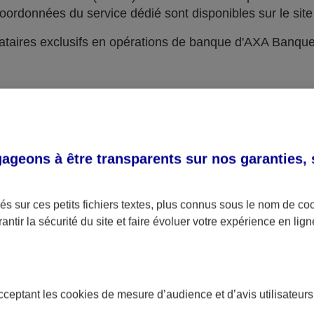
oordonnées du service dédié sont disponibles sur le site 
taires exclusifs en opérations de banque d'AXA Banqu
geons à être transparents sur nos garanties,
s sur ces petits fichiers textes, plus connus sous le nom de
co
antir la sécurité du site et faire évoluer votre expérience en lign
acceptant les
cookies
de mesure d’audience et d’avis utilisateurs