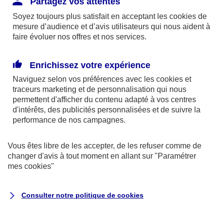
Partagez vos attentes
disponibles sur le site axa.fr.
Soyez toujours plus satisfait en acceptant les
cookies
de
AXA France IARD et AXA France Vie sont
mesure d’audience et d’avis utilisateurs qui nous aident à
faire évoluer nos offres et nos services.
mandataires exclusifs en opérations de
banque d'AXA Banque - N°ORIAS n°13 004
246 et n°13 005 764 (consultable
Enrichissez votre expérience
sur
www.orias.fr
)
Naviguez selon vos préférences avec les
cookies et
traceurs
marketing et de personnalisation qui nous
permettent d'afficher du contenu adapté à vos centres
d'intérêts, des publicités personnalisées et de suivre la
AXA Assistance France Assurances,
performance de nos campagnes.
S.A au capital de 51 429 430,40 €,
RCS Nanterre 415 392 724
Vous êtes libre de les accepter, de les refuser comme de
changer d'avis à tout moment en allant sur
"Paramétrer
Siège social :
mes
cookies
"
8-10, rue Paul Vaillant Couturier
92240 Malakoff
Consulter notre politique de
cookies