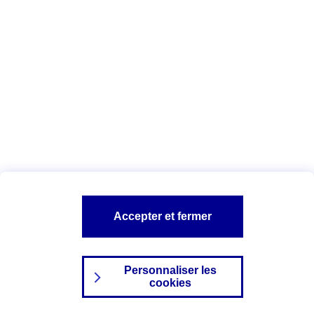
Index Egalité Professionnelle Femmes-
Hommes
Vous êtes ici :
Configuration et sécurité
Mentions légales
A PROPOS D'AXA
NOS AUTRES PRODUITS
Accepter et fermer
SITES AXA
Personnaliser les
cookies