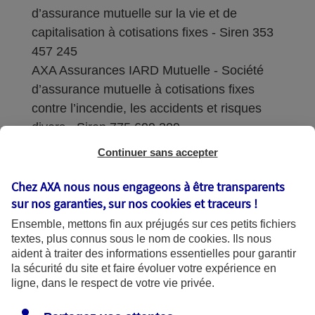
d’assurance mutuelle sur la vie et de
capitalisation à cotisations fixes - Siren 353
457 245
AXA Assurances IARD Mutuelle - Société
d’assurance mutuelle à cotisations fixes
contre l’incendie, les accidents et risques
divers - Siren 775 699 309
Continuer sans accepter
Sièges sociaux : 313 Terrasses de l’Arche –
92727 Nanterre Cedex
Chez AXA nous nous engageons à être transparents
sur nos garanties, sur nos
cookies et traceurs
!
Coordonnées de l'Autorité de contrôle
Ensemble, mettons fin aux préjugés sur ces petits fichiers
prudentiel et de résolution (ACPR) : - 4
textes, plus connus sous le nom de
cookies
. Ils nous
Place de Budapest - CS 92459 - 75436
aident à traiter des informations essentielles pour garantir
Paris Cedex 09. Le détail des procédures de
la sécurité du site et faire évoluer votre expérience en
recours et de réclamation et les
ligne, dans le respect de votre vie privée.
coordonnées du service dédié sont