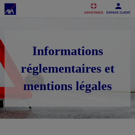
Accéder au Contenu
Accéder au Pied de page
ASSISTANCE
ESPACE CLIENT
Informations
réglementaires et
mentions légales