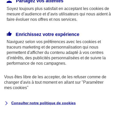
Partagez vos attentes
disponibles sur le site axa.fr.
Soyez toujours plus satisfait en acceptant les
cookies
de
AXA France IARD et AXA France Vie sont
mesure d’audience et d’avis utilisateurs qui nous aident à
faire évoluer nos offres et nos services.
mandataires exclusifs en opérations de
banque d'AXA Banque - N°ORIAS n°13 004
246 et n°13 005 764 (consultable
Enrichissez votre expérience
sur
www.orias.fr
)
Naviguez selon vos préférences avec les
cookies et
traceurs
marketing et de personnalisation qui nous
permettent d'afficher du contenu adapté à vos centres
d'intérêts, des publicités personnalisées et de suivre la
AXA Assistance France Assurances,
performance de nos campagnes.
S.A au capital de 51 429 430,40 €,
RCS Nanterre 415 392 724
Vous êtes libre de les accepter, de les refuser comme de
changer d'avis à tout moment en allant sur
"Paramétrer
Siège social :
mes
cookies
"
8-10, rue Paul Vaillant Couturier
92240 Malakoff
Consulter notre politique de
cookies