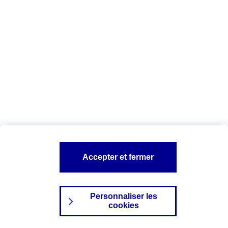
Index Egalité Professionnelle Femmes-
Hommes
Vous êtes ici :
Configuration et sécurité
Mentions légales
A PROPOS D'AXA
NOS AUTRES PRODUITS
Accepter et fermer
SITES AXA
Personnaliser les
cookies