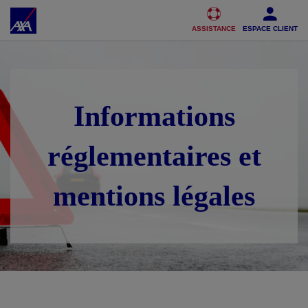
Accéder au Contenu
Accéder au Pied de page
ASSISTANCE
ESPACE CLIENT
Informations
réglementaires et
mentions légales