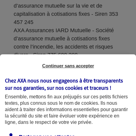
d’assurance mutuelle sur la vie et de
capitalisation à cotisations fixes - Siren 353
457 245
AXA Assurances IARD Mutuelle - Société
d’assurance mutuelle à cotisations fixes
contre l’incendie, les accidents et risques
divers - Siren 775 699 309
Continuer sans accepter
Sièges sociaux : 313 Terrasses de l’Arche –
92727 Nanterre Cedex
Chez AXA nous nous engageons à être transparents
sur nos garanties, sur nos
cookies et traceurs
!
Coordonnées de l'Autorité de contrôle
Ensemble, mettons fin aux préjugés sur ces petits fichiers
prudentiel et de résolution (ACPR) : - 4
textes, plus connus sous le nom de
cookies
. Ils nous
Place de Budapest - CS 92459 - 75436
aident à traiter des informations essentielles pour garantir
Paris Cedex 09. Le détail des procédures de
la sécurité du site et faire évoluer votre expérience en
recours et de réclamation et les
ligne, dans le respect de votre vie privée.
coordonnées du service dédié sont