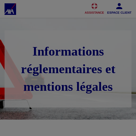
Accéder au Contenu
Accéder au Pied de page
ASSISTANCE
ESPACE CLIENT
Informations
réglementaires et
mentions légales