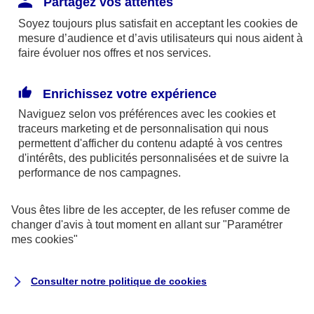
Partagez vos attentes
disponibles sur le site axa.fr.
Soyez toujours plus satisfait en acceptant les
cookies
de
AXA France IARD et AXA France Vie sont
mesure d’audience et d’avis utilisateurs qui nous aident à
faire évoluer nos offres et nos services.
mandataires exclusifs en opérations de
banque d'AXA Banque - N°ORIAS n°13 004
246 et n°13 005 764 (consultable
Enrichissez votre expérience
sur
www.orias.fr
)
Naviguez selon vos préférences avec les
cookies et
traceurs
marketing et de personnalisation qui nous
permettent d'afficher du contenu adapté à vos centres
d'intérêts, des publicités personnalisées et de suivre la
AXA Assistance France Assurances,
performance de nos campagnes.
S.A au capital de 51 429 430,40 €,
RCS Nanterre 415 392 724
Vous êtes libre de les accepter, de les refuser comme de
changer d'avis à tout moment en allant sur
"Paramétrer
Siège social :
mes
cookies
"
8-10, rue Paul Vaillant Couturier
92240 Malakoff
Consulter notre politique de
cookies