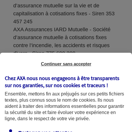
d’assurance mutuelle sur la vie et de
capitalisation à cotisations fixes - Siren 353
457 245
AXA Assurances IARD Mutuelle - Société
d’assurance mutuelle à cotisations fixes
contre l’incendie, les accidents et risques
divers - Siren 775 699 309
Continuer sans accepter
Sièges sociaux : 313 Terrasses de l’Arche –
92727 Nanterre Cedex
Chez AXA nous nous engageons à être transparents
sur nos garanties, sur nos
cookies et traceurs
!
Coordonnées de l'Autorité de contrôle
Ensemble, mettons fin aux préjugés sur ces petits fichiers
prudentiel et de résolution (ACPR) : - 4
textes, plus connus sous le nom de
cookies
. Ils nous
Place de Budapest - CS 92459 - 75436
aident à traiter des informations essentielles pour garantir
Paris Cedex 09. Le détail des procédures de
la sécurité du site et faire évoluer votre expérience en
recours et de réclamation et les
ligne, dans le respect de votre vie privée.
coordonnées du service dédié sont