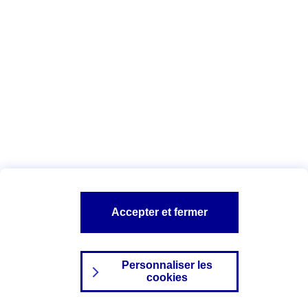
Index Egalité Professionnelle Femmes-
Hommes
Vous êtes ici :
Configuration et sécurité
Mentions légales
A PROPOS D'AXA
NOS AUTRES PRODUITS
Accepter et fermer
SITES AXA
Personnaliser les
cookies