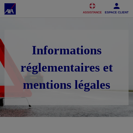
Accéder au Contenu
Accéder au Pied de page
ASSISTANCE
ESPACE CLIENT
Informations
réglementaires et
mentions légales