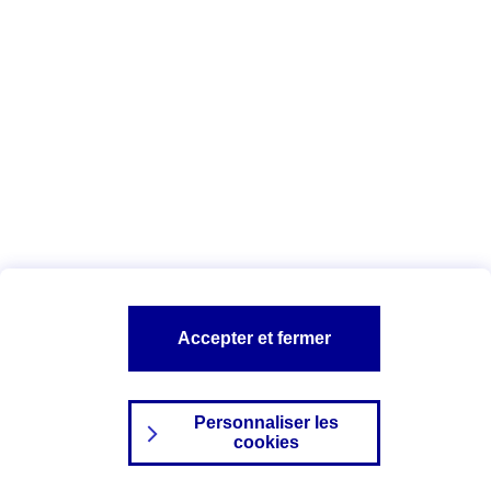
Index Egalité Professionnelle Femmes-
Hommes
Vous êtes ici :
Configuration et sécurité
Mentions légales
A PROPOS D'AXA
NOS AUTRES PRODUITS
Accepter et fermer
SITES AXA
Personnaliser les
cookies