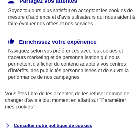
Partagez vos attentes
disponibles sur le site axa.fr.
Soyez toujours plus satisfait en acceptant les
cookies
de
AXA France IARD et AXA France Vie sont
mesure d’audience et d’avis utilisateurs qui nous aident à
faire évoluer nos offres et nos services.
mandataires exclusifs en opérations de
banque d'AXA Banque - N°ORIAS n°13 004
246 et n°13 005 764 (consultable
Enrichissez votre expérience
sur
www.orias.fr
)
Naviguez selon vos préférences avec les
cookies et
traceurs
marketing et de personnalisation qui nous
permettent d'afficher du contenu adapté à vos centres
d'intérêts, des publicités personnalisées et de suivre la
AXA Assistance France Assurances,
performance de nos campagnes.
S.A au capital de 51 429 430,40 €,
RCS Nanterre 415 392 724
Vous êtes libre de les accepter, de les refuser comme de
changer d'avis à tout moment en allant sur
"Paramétrer
Siège social :
mes
cookies
"
8-10, rue Paul Vaillant Couturier
92240 Malakoff
Consulter notre politique de
cookies