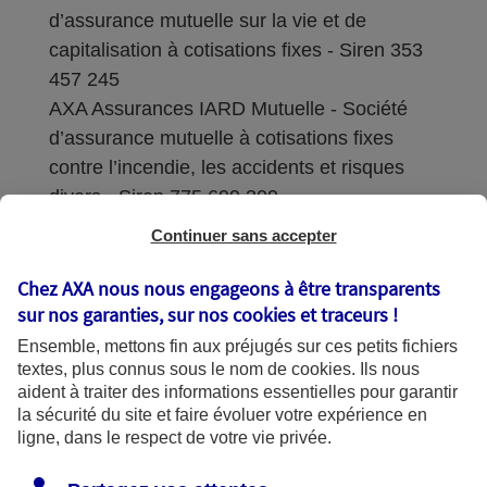
d’assurance mutuelle sur la vie et de
capitalisation à cotisations fixes - Siren 353
457 245
AXA Assurances IARD Mutuelle - Société
d’assurance mutuelle à cotisations fixes
contre l’incendie, les accidents et risques
divers - Siren 775 699 309
Continuer sans accepter
Sièges sociaux : 313 Terrasses de l’Arche –
92727 Nanterre Cedex
Chez AXA nous nous engageons à être transparents
sur nos garanties, sur nos
cookies et traceurs
!
Coordonnées de l'Autorité de contrôle
Ensemble, mettons fin aux préjugés sur ces petits fichiers
prudentiel et de résolution (ACPR) : - 4
textes, plus connus sous le nom de
cookies
. Ils nous
Place de Budapest - CS 92459 - 75436
aident à traiter des informations essentielles pour garantir
Paris Cedex 09. Le détail des procédures de
la sécurité du site et faire évoluer votre expérience en
recours et de réclamation et les
ligne, dans le respect de votre vie privée.
coordonnées du service dédié sont