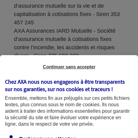
d’assurance mutuelle sur la vie et de
capitalisation à cotisations fixes - Siren 353
457 245
AXA Assurances IARD Mutuelle - Société
d’assurance mutuelle à cotisations fixes
contre l’incendie, les accidents et risques
divers - Siren 775 699 309
Continuer sans accepter
Sièges sociaux : 313 Terrasses de l’Arche –
92727 Nanterre Cedex
Chez AXA nous nous engageons à être transparents
sur nos garanties, sur nos
cookies et traceurs
!
Coordonnées de l'Autorité de contrôle
Ensemble, mettons fin aux préjugés sur ces petits fichiers
prudentiel et de résolution (ACPR) : - 4
textes, plus connus sous le nom de
cookies
. Ils nous
Place de Budapest - CS 92459 - 75436
aident à traiter des informations essentielles pour garantir
Paris Cedex 09. Le détail des procédures de
la sécurité du site et faire évoluer votre expérience en
recours et de réclamation et les
ligne, dans le respect de votre vie privée.
coordonnées du service dédié sont