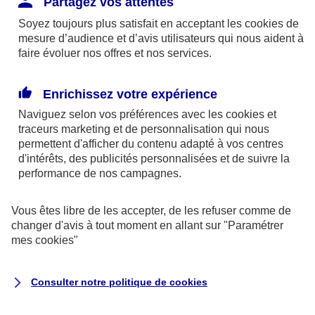
Partagez vos attentes
disponibles sur le site axa.fr.
Soyez toujours plus satisfait en acceptant les
cookies
de
AXA France IARD et AXA France Vie sont
mesure d’audience et d’avis utilisateurs qui nous aident à
faire évoluer nos offres et nos services.
mandataires exclusifs en opérations de
banque d'AXA Banque - N°ORIAS n°13 004
246 et n°13 005 764 (consultable
Enrichissez votre expérience
sur
www.orias.fr
)
Naviguez selon vos préférences avec les
cookies et
traceurs
marketing et de personnalisation qui nous
permettent d'afficher du contenu adapté à vos centres
d'intérêts, des publicités personnalisées et de suivre la
AXA Assistance France Assurances,
performance de nos campagnes.
S.A au capital de 51 429 430,40 €,
RCS Nanterre 415 392 724
Vous êtes libre de les accepter, de les refuser comme de
changer d'avis à tout moment en allant sur
"Paramétrer
Siège social :
mes
cookies
"
8-10, rue Paul Vaillant Couturier
92240 Malakoff
Consulter notre politique de
cookies