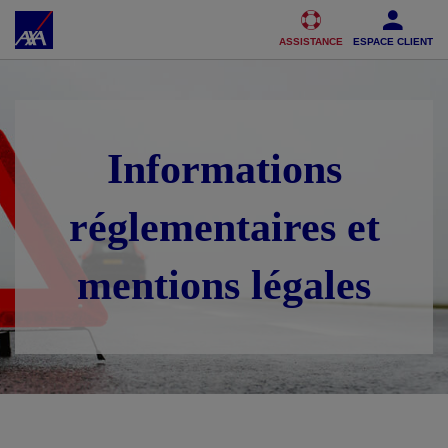
Accéder au Contenu
Accéder au Pied de page
ASSISTANCE
ESPACE CLIENT
Informations
réglementaires et
mentions légales