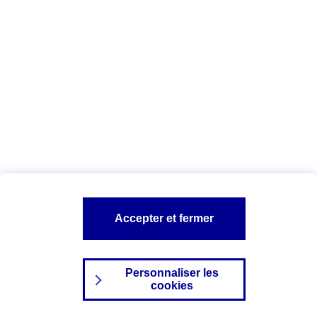
Index Egalité Professionnelle Femmes-
Hommes
Vous êtes ici :
Configuration et sécurité
Mentions légales
A PROPOS D'AXA
NOS AUTRES PRODUITS
Accepter et fermer
SITES AXA
Personnaliser les
cookies