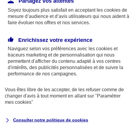
Partagez vos attentes
disponibles sur le site axa.fr.
Soyez toujours plus satisfait en acceptant les
cookies
de
AXA France IARD et AXA France Vie sont
mesure d’audience et d’avis utilisateurs qui nous aident à
faire évoluer nos offres et nos services.
mandataires exclusifs en opérations de
banque d'AXA Banque - N°ORIAS n°13 004
246 et n°13 005 764 (consultable
Enrichissez votre expérience
sur
www.orias.fr
)
Naviguez selon vos préférences avec les
cookies et
traceurs
marketing et de personnalisation qui nous
permettent d'afficher du contenu adapté à vos centres
d'intérêts, des publicités personnalisées et de suivre la
AXA Assistance France Assurances,
performance de nos campagnes.
S.A au capital de 51 429 430,40 €,
RCS Nanterre 415 392 724
Vous êtes libre de les accepter, de les refuser comme de
changer d'avis à tout moment en allant sur
"Paramétrer
Siège social :
mes
cookies
"
8-10, rue Paul Vaillant Couturier
92240 Malakoff
Consulter notre politique de
cookies