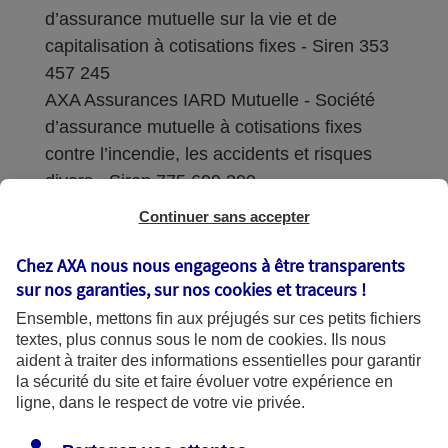
d’assurance mutuelle sur la vie et de
capitalisation à cotisations fixes - Siren 353
457 245
AXA Assurances IARD Mutuelle - Société
d’assurance mutuelle à cotisations fixes
contre l’incendie, les accidents et risques
divers - Siren 775 699 309
Continuer sans accepter
Sièges sociaux : 313 Terrasses de l’Arche –
92727 Nanterre Cedex
Chez AXA nous nous engageons à être transparents
sur nos garanties, sur nos
cookies et traceurs
!
Coordonnées de l'Autorité de contrôle
Ensemble, mettons fin aux préjugés sur ces petits fichiers
prudentiel et de résolution (ACPR) : - 4
textes, plus connus sous le nom de
cookies
. Ils nous
Place de Budapest - CS 92459 - 75436
aident à traiter des informations essentielles pour garantir
Paris Cedex 09. Le détail des procédures de
la sécurité du site et faire évoluer votre expérience en
recours et de réclamation et les
ligne, dans le respect de votre vie privée.
coordonnées du service dédié sont