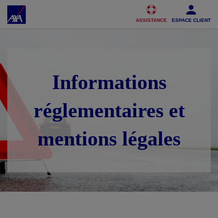
Accéder au Contenu
Accéder au Pied de page
ASSISTANCE
ESPACE CLIENT
Informations
réglementaires et
mentions légales