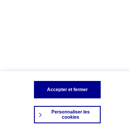
Index Egalité Professionnelle Femmes-
Hommes
Vous êtes ici :
Configuration et sécurité
Mentions légales
A PROPOS D'AXA
NOS AUTRES PRODUITS
Accepter et fermer
SITES AXA
Personnaliser les
cookies