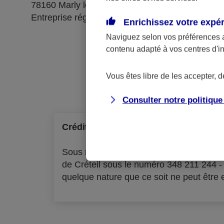
78160 Marly le Roi
Entreprise régie par le code des assurances
Enrichissez votre expé
Naviguez selon vos préférences 
contenu adapté à vos centres d'i
Ré
Vous êtes libre de les accepter, 
Consulter notre politiqu
Crédit à la consommation
Sous réserve d'acceptation par l'organ
de Créteil sous le numéro 348 211 244 
quelque nature que ce soit ne peut être ex