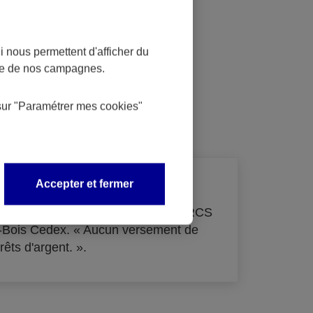
 nous permettent d'afficher du
nce de nos campagnes.
dit
sur
"Paramétrer mes
cookies
"
Accepter et fermer
de 33 855 000 € - immatriculée au RCS
s-Bois Cedex. « Aucun versement de
rêts d'argent. ».