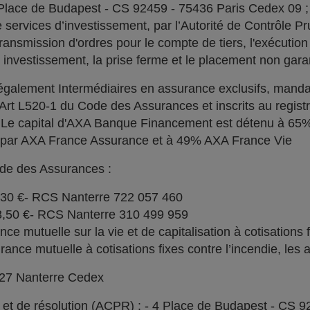
 Place de Budapest - CS 92459 - 75436 Paris Cedex 09 
services d’investissement, par l’Autorité de Contrôle Pru
ransmission d'ordres pour le compte de tiers, l'exécution 
n investissement, la prise ferme et le placement non garan
alement Intermédiaires en assurance exclusifs, manda
l'Art L520-1 du Code des Assurances et inscrits au regi
. Le capital d'AXA Banque Financement est détenu à 6
% par AXA France Assurance et à 49% AXA France Vie
ode des Assurances :
030 €- RCS Nanterre 722 057 460
73,50 €- RCS Nanterre 310 499 959
e mutuelle sur la vie et de capitalisation à cotisations 
ce mutuelle à cotisations fixes contre l’incendie, les a
727 Nanterre Cedex
l et de résolution (ACPR) : - 4 Place de Budapest - CS 9