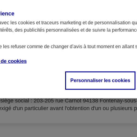
rience
avec les
cookies et traceurs
marketing et de personnalisation qui
ntérêts, des publicités personnalisées et de suivre la performa
serves d'acceptation du cré
de les refuser comme de changer d'avis à tout moment en allant 
e de
cookies
Personnaliser les cookies
isme prêteur : AXA Banque Financement – SA au capital 
- siège social : 203-205 rue Carnot 94138 Fontenay-sou
igé d'un particulier avant l'obtention d'un ou plusieurs p