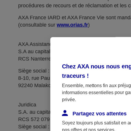
procédures de recours et de réclamation et les c
AXA France IARD et AXA France Vie sont manda
(consultable sur
www.orias.fr
)
AXA Assistance France Assurances,
S.A au capital de 51 429 430,40 €,
RCS Nanterre 415 392 724
Chez AXA nous nous enga
Siège social :
traceurs
!
8-10, rue Paul Vaillant Couturier
92240 Malakoff
Ensemble, mettons fin aux préjugé
informations essentielles pour gar
privée.
Juridica
S.A. au capital de 14 627 854,68 €
Partagez vos attentes
RCS 572 079 150 Versailles
Soyez toujours plus satisfait en 
Siège social : 1, place Victorien Sardou
nos offres et nos services.