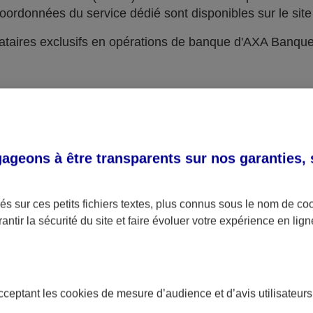
oordonnées du service dédié sont disponibles sur le site 
taires exclusifs en opérations de banque d'AXA Banqu
geons à être transparents sur nos garanties,
s sur ces petits fichiers textes, plus connus sous le nom de
co
antir la sécurité du site et faire évoluer votre expérience en lign
acceptant les
cookies
de mesure d’audience et d’avis utilisateurs