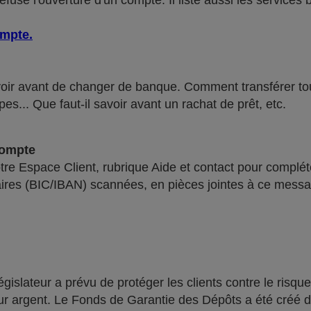
use l'ouverture d'un compte. Il liste aussi les services 
ompte
.
voir avant de changer de banque. Comment transférer tous 
pes... Que faut-il savoir avant un rachat de prêt, etc.
compte
re Espace Client, rubrique Aide et contact pour compléte
ires (BIC/IBAN) scannées, en pièces jointes à ce messa
lateur a prévu de protéger les clients contre le risque
leur argent. Le Fonds de Garantie des Dépôts a été créé 