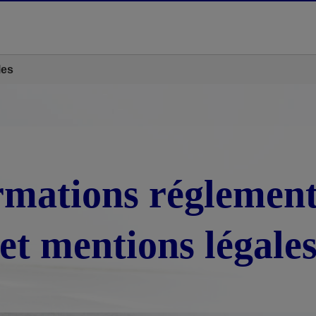
les
rmations réglement
et mentions légale