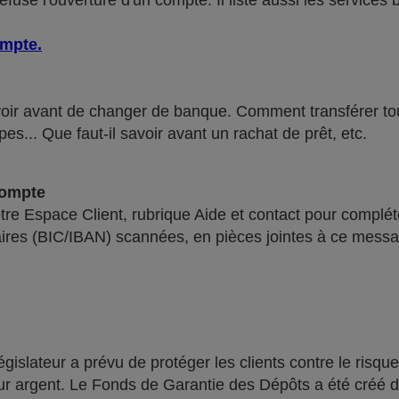
use l'ouverture d'un compte. Il liste aussi les services 
ompte
.
voir avant de changer de banque. Comment transférer tous 
pes... Que faut-il savoir avant un rachat de prêt, etc.
compte
re Espace Client, rubrique Aide et contact pour compléte
ires (BIC/IBAN) scannées, en pièces jointes à ce messa
lateur a prévu de protéger les clients contre le risque
leur argent. Le Fonds de Garantie des Dépôts a été créé 