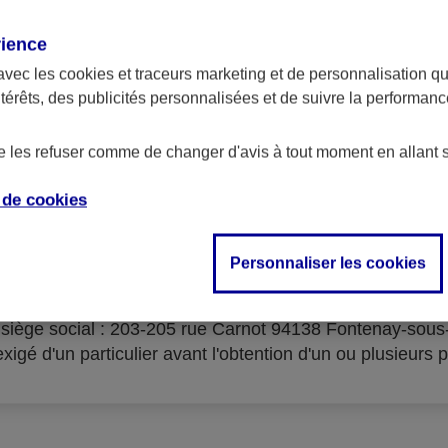
rience
avec les
cookies et traceurs
marketing et de personnalisation qui
ntérêts, des publicités personnalisées et de suivre la performa
serves d'acceptation du cré
de les refuser comme de changer d'avis à tout moment en allant 
e de
cookies
Personnaliser les cookies
isme prêteur : AXA Banque Financement – SA au capital 
- siège social : 203-205 rue Carnot 94138 Fontenay-sou
igé d'un particulier avant l'obtention d'un ou plusieurs p