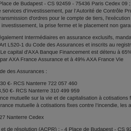
 Place de Budapest - CS 92459 - 75436 Paris Cedex 09 
services d’investissement, par l’Autorité de Contrôle Pru
ransmission d'ordres pour le compte de tiers, l'exécution 
n investissement, la prise ferme et le placement non garan
alement Intermédiaires en assurance exclusifs, manda
l'Art L520-1 du Code des Assurances et inscrits au regi
. Le capital d'AXA Banque Financement est détenu à 6
% par AXA France Assurance et à 49% AXA France Vie
ode des Assurances :
030 €- RCS Nanterre 722 057 460
73,50 €- RCS Nanterre 310 499 959
e mutuelle sur la vie et de capitalisation à cotisations 
ce mutuelle à cotisations fixes contre l’incendie, les a
727 Nanterre Cedex
l et de résolution (ACPR) : - 4 Place de Budapest - CS 9