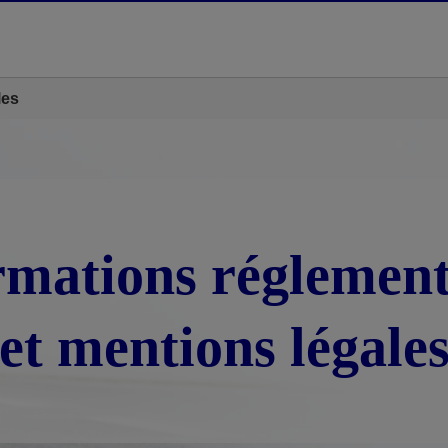
les
rmations réglement
et mentions légale