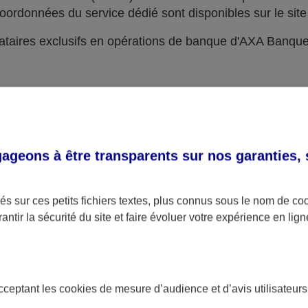
oordonnées du service dédié sont disponibles sur le site 
taires exclusifs en opérations de banque d'AXA Banqu
geons à être transparents sur nos garanties,
s sur ces petits fichiers textes, plus connus sous le nom de
co
antir la sécurité du site et faire évoluer votre expérience en lign
acceptant les
cookies
de mesure d’audience et d’avis utilisateurs