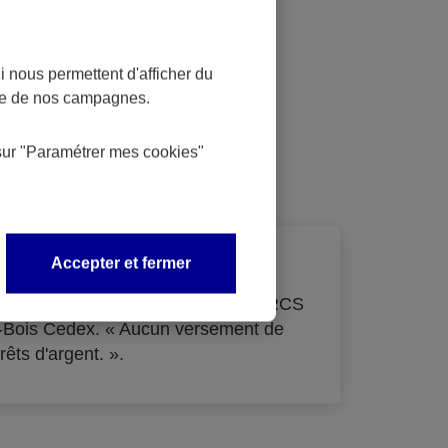
 nous permettent d'afficher du
nce de nos campagnes.
dit
sur
"Paramétrer mes
cookies
"
Accepter et fermer
de 33 855 000 € - immatriculée au RCS
s-Bois Cedex. « Aucun versement de
rêts d'argent. ».