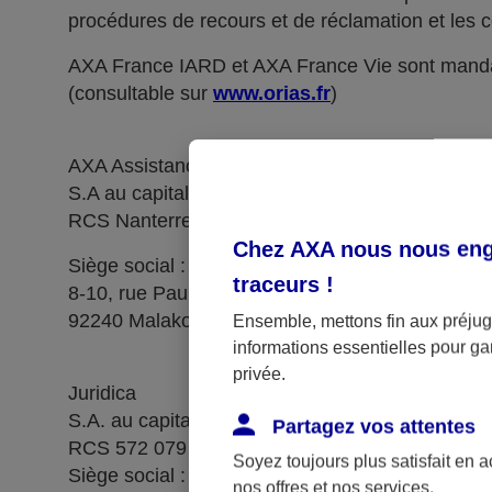
procédures de recours et de réclamation et les c
AXA France IARD et AXA France Vie sont manda
(consultable sur
www.orias.fr
)
AXA Assistance France Assurances,
S.A au capital de 51 429 430,40 €,
RCS Nanterre 415 392 724
Chez AXA nous nous enga
Siège social :
traceurs
!
8-10, rue Paul Vaillant Couturier
92240 Malakoff
Ensemble, mettons fin aux préjugé
informations essentielles pour gar
privée.
Juridica
S.A. au capital de 14 627 854,68 €
Partagez vos attentes
RCS 572 079 150 Versailles
Soyez toujours plus satisfait en 
Siège social : 1, place Victorien Sardou
nos offres et nos services.