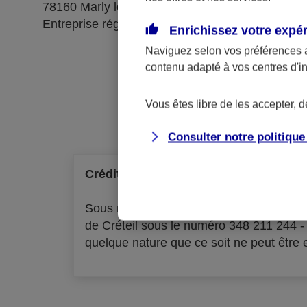
78160 Marly le Roi
Entreprise régie par le code des assurances
Enrichissez votre expé
Naviguez selon vos préférences 
contenu adapté à vos centres d'i
Ré
Vous êtes libre de les accepter, 
Consulter notre politiqu
Crédit à la consommation
Sous réserve d'acceptation par l'organ
de Créteil sous le numéro 348 211 244 
quelque nature que ce soit ne peut être ex