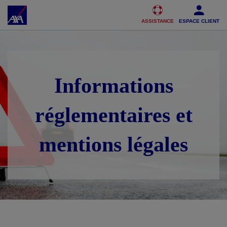
Accéder au Contenu
Accéder au Pied de page
ASSISTANCE
ESPACE CLIENT
Informations
réglementaires et
mentions légales