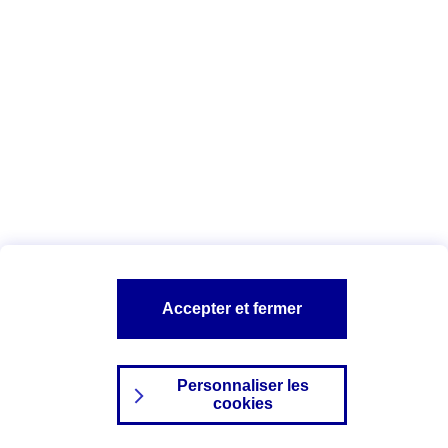
Index Egalité Professionnelle Femmes-
Hommes
Vous êtes ici :
Configuration et sécurité
Mentions légales
A PROPOS D'AXA
NOS AUTRES PRODUITS
Accepter et fermer
SITES AXA
Personnaliser les
cookies