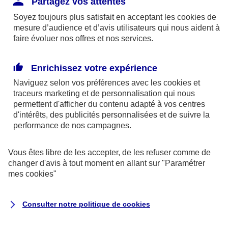
Partagez vos attentes
disponibles sur le site axa.fr.
Soyez toujours plus satisfait en acceptant les
cookies
de
AXA France IARD et AXA France Vie sont
mesure d’audience et d’avis utilisateurs qui nous aident à
faire évoluer nos offres et nos services.
mandataires exclusifs en opérations de
banque d'AXA Banque - N°ORIAS n°13 004
246 et n°13 005 764 (consultable
Enrichissez votre expérience
sur
www.orias.fr
)
Naviguez selon vos préférences avec les
cookies et
traceurs
marketing et de personnalisation qui nous
permettent d'afficher du contenu adapté à vos centres
d'intérêts, des publicités personnalisées et de suivre la
AXA Assistance France Assurances,
performance de nos campagnes.
S.A au capital de 51 429 430,40 €,
RCS Nanterre 415 392 724
Vous êtes libre de les accepter, de les refuser comme de
changer d'avis à tout moment en allant sur
"Paramétrer
Siège social :
mes
cookies
"
8-10, rue Paul Vaillant Couturier
92240 Malakoff
Consulter notre politique de
cookies