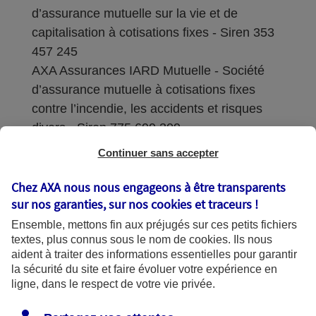
d’assurance mutuelle sur la vie et de
capitalisation à cotisations fixes - Siren 353
457 245
AXA Assurances IARD Mutuelle - Société
d’assurance mutuelle à cotisations fixes
contre l’incendie, les accidents et risques
divers - Siren 775 699 309
Continuer sans accepter
Sièges sociaux : 313 Terrasses de l’Arche –
92727 Nanterre Cedex
Chez AXA nous nous engageons à être transparents
sur nos garanties, sur nos
cookies et traceurs
!
Coordonnées de l'Autorité de contrôle
Ensemble, mettons fin aux préjugés sur ces petits fichiers
prudentiel et de résolution (ACPR) : - 4
textes, plus connus sous le nom de
cookies
. Ils nous
Place de Budapest - CS 92459 - 75436
aident à traiter des informations essentielles pour garantir
Paris Cedex 09. Le détail des procédures de
la sécurité du site et faire évoluer votre expérience en
recours et de réclamation et les
ligne, dans le respect de votre vie privée.
coordonnées du service dédié sont