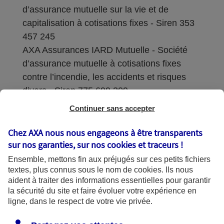
d’assurance mutuelle sur la vie et de
capitalisation à cotisations fixes - Siren 353
457 245
AXA Assurances IARD Mutuelle - Société
d’assurance mutuelle à cotisations fixes
contre l’incendie, les accidents et risques
divers - Siren 775 699 309
Continuer sans accepter
Sièges sociaux : 313 Terrasses de l’Arche –
92727 Nanterre Cedex
Chez AXA nous nous engageons à être transparents
sur nos garanties, sur nos
cookies et traceurs
!
Coordonnées de l'Autorité de contrôle
Ensemble, mettons fin aux préjugés sur ces petits fichiers
prudentiel et de résolution (ACPR) : - 4
textes, plus connus sous le nom de
cookies
. Ils nous
Place de Budapest - CS 92459 - 75436
aident à traiter des informations essentielles pour garantir
Paris Cedex 09. Le détail des procédures de
la sécurité du site et faire évoluer votre expérience en
recours et de réclamation et les
ligne, dans le respect de votre vie privée.
coordonnées du service dédié sont