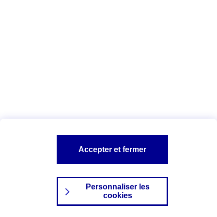
Index Egalité Professionnelle Femmes-
Hommes
Vous êtes ici :
Configuration et sécurité
Mentions légales
A PROPOS D'AXA
NOS AUTRES PRODUITS
Accepter et fermer
SITES AXA
Personnaliser les
cookies