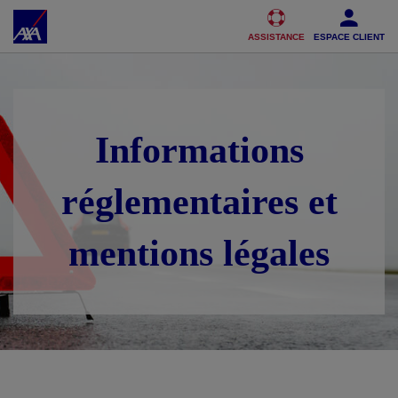
Accéder au Contenu
Accéder au Pied de page
ASSISTANCE
ESPACE CLIENT
Informations
réglementaires et
mentions légales