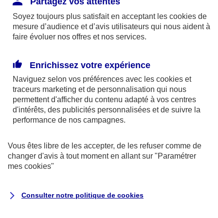
Partagez vos attentes
disponibles sur le site axa.fr.
Soyez toujours plus satisfait en acceptant les
cookies
de
AXA France IARD et AXA France Vie sont
mesure d’audience et d’avis utilisateurs qui nous aident à
faire évoluer nos offres et nos services.
mandataires exclusifs en opérations de
banque d'AXA Banque - N°ORIAS n°13 004
246 et n°13 005 764 (consultable
Enrichissez votre expérience
sur
www.orias.fr
)
Naviguez selon vos préférences avec les
cookies et
traceurs
marketing et de personnalisation qui nous
permettent d'afficher du contenu adapté à vos centres
d'intérêts, des publicités personnalisées et de suivre la
AXA Assistance France Assurances,
performance de nos campagnes.
S.A au capital de 51 429 430,40 €,
RCS Nanterre 415 392 724
Vous êtes libre de les accepter, de les refuser comme de
changer d'avis à tout moment en allant sur
"Paramétrer
Siège social :
mes
cookies
"
8-10, rue Paul Vaillant Couturier
92240 Malakoff
Consulter notre politique de
cookies