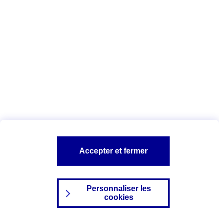
Index Egalité Professionnelle Femmes-
Hommes
Vous êtes ici :
Configuration et sécurité
Mentions légales
A PROPOS D'AXA
NOS AUTRES PRODUITS
Accepter et fermer
SITES AXA
Personnaliser les
cookies