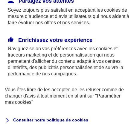
Partagez vos attentes
disponibles sur le site axa.fr.
Soyez toujours plus satisfait en acceptant les
cookies
de
AXA France IARD et AXA France Vie sont
mesure d’audience et d’avis utilisateurs qui nous aident à
faire évoluer nos offres et nos services.
mandataires exclusifs en opérations de
banque d'AXA Banque - N°ORIAS n°13 004
246 et n°13 005 764 (consultable
Enrichissez votre expérience
sur
www.orias.fr
)
Naviguez selon vos préférences avec les
cookies et
traceurs
marketing et de personnalisation qui nous
permettent d'afficher du contenu adapté à vos centres
d'intérêts, des publicités personnalisées et de suivre la
AXA Assistance France Assurances,
performance de nos campagnes.
S.A au capital de 51 429 430,40 €,
RCS Nanterre 415 392 724
Vous êtes libre de les accepter, de les refuser comme de
changer d'avis à tout moment en allant sur
"Paramétrer
Siège social :
mes
cookies
"
8-10, rue Paul Vaillant Couturier
92240 Malakoff
Consulter notre politique de
cookies