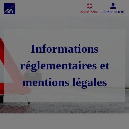
Accéder au Contenu
Accéder au Pied de page
ASSISTANCE
ESPACE CLIENT
Informations
réglementaires et
mentions légales