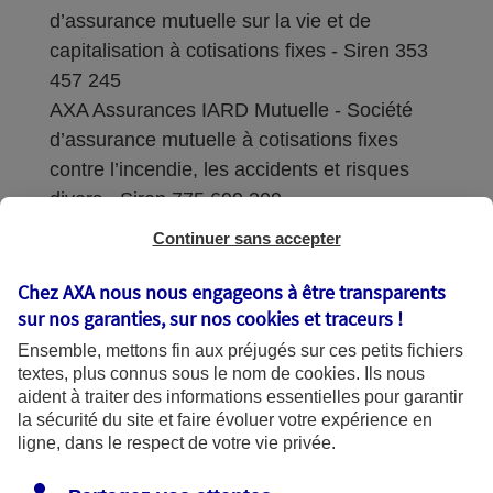
d’assurance mutuelle sur la vie et de
capitalisation à cotisations fixes - Siren 353
457 245
AXA Assurances IARD Mutuelle - Société
d’assurance mutuelle à cotisations fixes
contre l’incendie, les accidents et risques
divers - Siren 775 699 309
Continuer sans accepter
Sièges sociaux : 313 Terrasses de l’Arche –
92727 Nanterre Cedex
Chez AXA nous nous engageons à être transparents
sur nos garanties, sur nos
cookies et traceurs
!
Coordonnées de l'Autorité de contrôle
Ensemble, mettons fin aux préjugés sur ces petits fichiers
prudentiel et de résolution (ACPR) : - 4
textes, plus connus sous le nom de
cookies
. Ils nous
Place de Budapest - CS 92459 - 75436
aident à traiter des informations essentielles pour garantir
Paris Cedex 09. Le détail des procédures de
la sécurité du site et faire évoluer votre expérience en
recours et de réclamation et les
ligne, dans le respect de votre vie privée.
coordonnées du service dédié sont