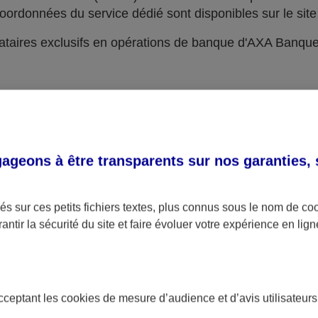
oordonnées du service dédié sont disponibles sur le site 
taires exclusifs en opérations de banque d'AXA Banqu
geons à être transparents sur nos garanties,
s sur ces petits fichiers textes, plus connus sous le nom de
co
antir la sécurité du site et faire évoluer votre expérience en lign
acceptant les
cookies
de mesure d’audience et d’avis utilisateurs