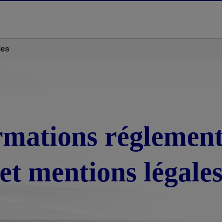
les
rmations réglement
et mentions légale