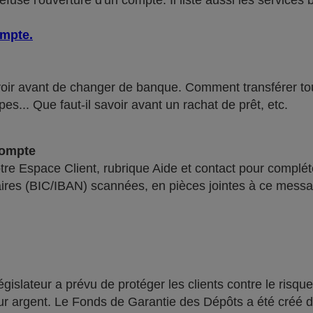
use l'ouverture d'un compte. Il liste aussi les services 
ompte
.
voir avant de changer de banque. Comment transférer tous 
pes... Que faut-il savoir avant un rachat de prêt, etc.
compte
re Espace Client, rubrique Aide et contact pour compléte
ires (BIC/IBAN) scannées, en pièces jointes à ce messa
lateur a prévu de protéger les clients contre le risque
leur argent. Le Fonds de Garantie des Dépôts a été créé 