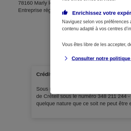
78160 Marly le Roi
Entreprise régie par le code des assurances
Enrichissez votre expé
Naviguez selon vos préférences 
contenu adapté à vos centres d'i
Ré
Vous êtes libre de les accepter, 
Consulter notre politiqu
Crédit à la consommation
Sous réserve d'acceptation par l'organ
de Créteil sous le numéro 348 211 244 
quelque nature que ce soit ne peut être ex