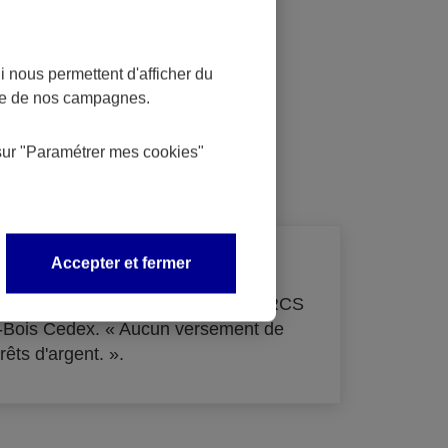
 nous permettent d'afficher du
nce de nos campagnes.
dit
sur
"Paramétrer mes
cookies
"
Accepter et fermer
de 33 855 000 € - immatriculée au RCS
s-Bois Cedex. « Aucun versement de
rêts d'argent. ».