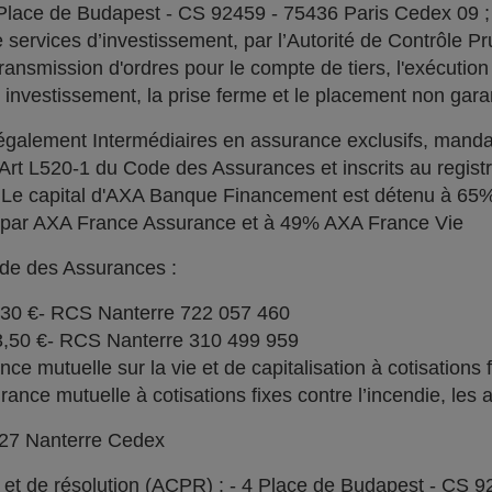
 Place de Budapest - CS 92459 - 75436 Paris Cedex 09 
services d’investissement, par l’Autorité de Contrôle Pru
ransmission d'ordres pour le compte de tiers, l'exécution 
n investissement, la prise ferme et le placement non garan
alement Intermédiaires en assurance exclusifs, manda
l'Art L520-1 du Code des Assurances et inscrits au regi
. Le capital d'AXA Banque Financement est détenu à 6
% par AXA France Assurance et à 49% AXA France Vie
ode des Assurances :
030 €- RCS Nanterre 722 057 460
73,50 €- RCS Nanterre 310 499 959
e mutuelle sur la vie et de capitalisation à cotisations 
ce mutuelle à cotisations fixes contre l’incendie, les a
727 Nanterre Cedex
l et de résolution (ACPR) : - 4 Place de Budapest - CS 9