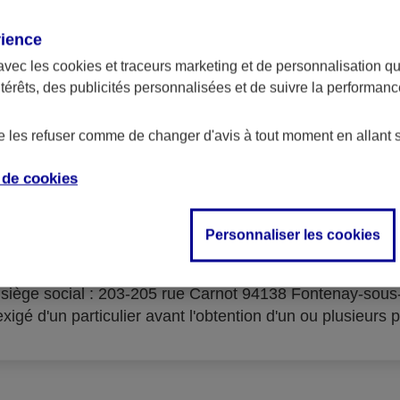
rience
avec les
cookies et traceurs
marketing et de personnalisation qui
ntérêts, des publicités personnalisées et de suivre la performa
serves d'acceptation du cré
de les refuser comme de changer d'avis à tout moment en allant 
e de
cookies
Personnaliser les cookies
isme prêteur : AXA Banque Financement – SA au capital 
- siège social : 203-205 rue Carnot 94138 Fontenay-sou
igé d'un particulier avant l'obtention d'un ou plusieurs p