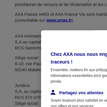
procédures de recours et de réclamation et les c
AXA France IARD et AXA France Vie sont manda
(consultable sur
www.orias.fr
)
AXA Assistance France Assurances,
S.A au capital de 51 429 430,40 €,
RCS Nanterre 415 392 724
Chez AXA nous nous enga
Siège social :
traceurs
!
8-10, rue Paul Vaillant Couturier
92240 Malakoff
Ensemble, mettons fin aux préjugé
informations essentielles pour gar
privée.
Juridica
S.A. au capital de 14 627 854,68 €
Partagez vos attentes
RCS 572 079 150 Versailles
Soyez toujours plus satisfait en 
Siège social : 1, place Victorien Sardou
nos offres et nos services.