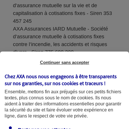
d’assurance mutuelle sur la vie et de
capitalisation à cotisations fixes - Siren 353
457 245
AXA Assurances IARD Mutuelle - Société
d’assurance mutuelle à cotisations fixes
contre l’incendie, les accidents et risques
divers - Siren 775 699 309
Continuer sans accepter
Sièges sociaux : 313 Terrasses de l’Arche –
92727 Nanterre Cedex
Chez AXA nous nous engageons à être transparents
sur nos garanties, sur nos
cookies et traceurs
!
Coordonnées de l'Autorité de contrôle
Ensemble, mettons fin aux préjugés sur ces petits fichiers
prudentiel et de résolution (ACPR) : - 4
textes, plus connus sous le nom de
cookies
. Ils nous
Place de Budapest - CS 92459 - 75436
aident à traiter des informations essentielles pour garantir
Paris Cedex 09. Le détail des procédures de
la sécurité du site et faire évoluer votre expérience en
recours et de réclamation et les
ligne, dans le respect de votre vie privée.
coordonnées du service dédié sont