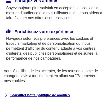
Partagez vos attentes
disponibles sur le site axa.fr.
Soyez toujours plus satisfait en acceptant les
cookies
de
AXA France IARD et AXA France Vie sont
mesure d’audience et d’avis utilisateurs qui nous aident à
faire évoluer nos offres et nos services.
mandataires exclusifs en opérations de
banque d'AXA Banque - N°ORIAS n°13 004
246 et n°13 005 764 (consultable
Enrichissez votre expérience
sur
www.orias.fr
)
Naviguez selon vos préférences avec les
cookies et
traceurs
marketing et de personnalisation qui nous
permettent d'afficher du contenu adapté à vos centres
d'intérêts, des publicités personnalisées et de suivre la
AXA Assistance France Assurances,
performance de nos campagnes.
S.A au capital de 51 429 430,40 €,
RCS Nanterre 415 392 724
Vous êtes libre de les accepter, de les refuser comme de
changer d'avis à tout moment en allant sur
"Paramétrer
Siège social :
mes
cookies
"
8-10, rue Paul Vaillant Couturier
92240 Malakoff
Consulter notre politique de
cookies