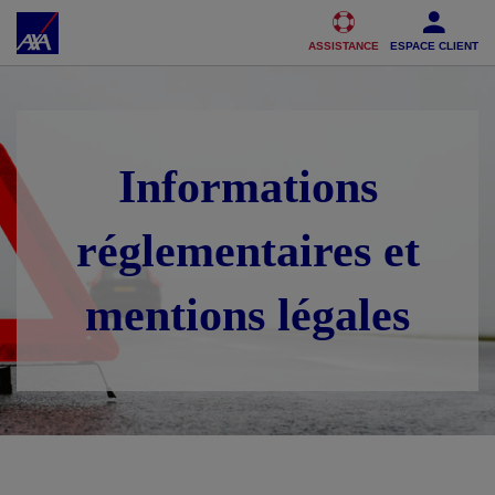
Accéder au Contenu
Accéder au Pied de page
ASSISTANCE
ESPACE CLIENT
Informations
réglementaires et
mentions légales