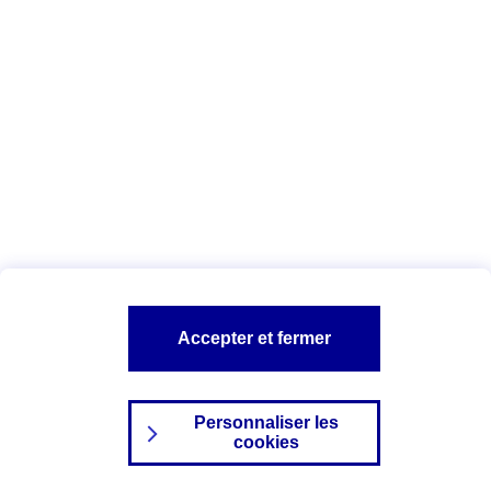
Index Egalité Professionnelle Femmes-
Hommes
Vous êtes ici :
Configuration et sécurité
Mentions légales
A PROPOS D'AXA
NOS AUTRES PRODUITS
Accepter et fermer
SITES AXA
Personnaliser les
cookies