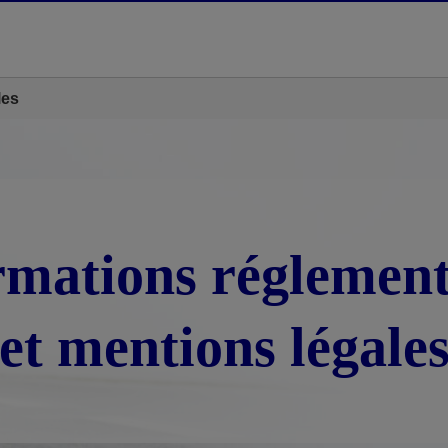
les
rmations réglement
et mentions légale