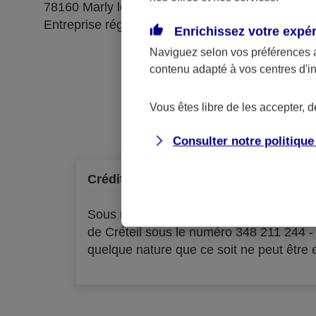
78160 Marly le Roi
Entreprise régie par le code des assurances
Enrichissez votre expé
Naviguez selon vos préférences 
contenu adapté à vos centres d'i
Ré
Vous êtes libre de les accepter, 
Consulter notre politiqu
Crédit à la consommation
Sous réserve d'acceptation par l'organ
de Créteil sous le numéro 348 211 244 
quelque nature que ce soit ne peut être ex