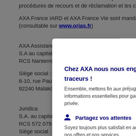
procédures de recours et de réclamation et les c
AXA France IARD et AXA France Vie sont manda
(consultable sur
www.orias.fr
)
AXA Assistance France Assurances,
S.A au capital de 51 429 430,40 €,
RCS Nanterre 415 392 724
Chez AXA nous nous enga
Siège social :
traceurs
!
8-10, rue Paul Vaillant Couturier
92240 Malakoff
Ensemble, mettons fin aux préjugé
informations essentielles pour gar
privée.
Juridica
S.A. au capital de 14 627 854,68 €
Partagez vos attentes
RCS 572 079 150 Versailles
Soyez toujours plus satisfait en 
Siège social : 1, place Victorien Sardou
nos offres et nos services.