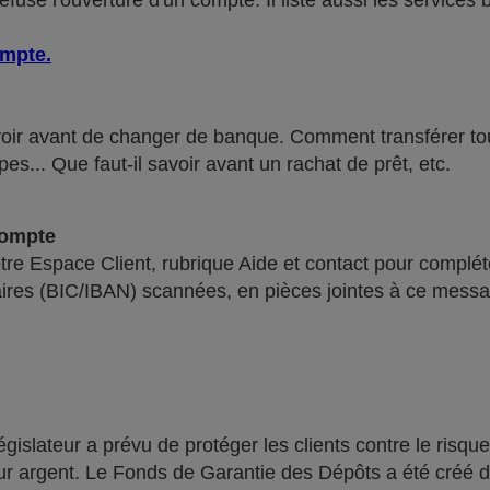
use l'ouverture d'un compte. Il liste aussi les services 
ompte
.
voir avant de changer de banque. Comment transférer tous 
pes... Que faut-il savoir avant un rachat de prêt, etc.
compte
re Espace Client, rubrique Aide et contact pour compléte
ires (BIC/IBAN) scannées, en pièces jointes à ce messa
lateur a prévu de protéger les clients contre le risque
leur argent. Le Fonds de Garantie des Dépôts a été créé 