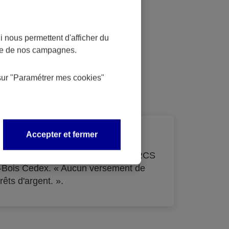
 nous permettent d'afficher du
nce de nos campagnes.
dit
sur
"Paramétrer mes
cookies
"
Accepter et fermer
de 33 855 000 € - immatriculée au RCS
s-Bois Cedex. « Aucun versement de
rêts d'argent. ».