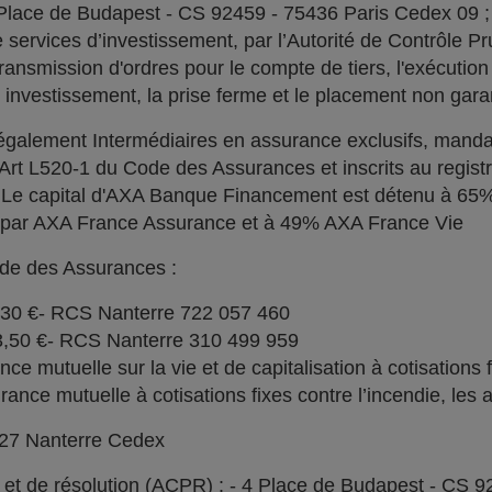
 Place de Budapest - CS 92459 - 75436 Paris Cedex 09 
services d’investissement, par l’Autorité de Contrôle Pru
ransmission d'ordres pour le compte de tiers, l'exécution 
n investissement, la prise ferme et le placement non garan
alement Intermédiaires en assurance exclusifs, manda
l'Art L520-1 du Code des Assurances et inscrits au regi
. Le capital d'AXA Banque Financement est détenu à 6
% par AXA France Assurance et à 49% AXA France Vie
ode des Assurances :
030 €- RCS Nanterre 722 057 460
73,50 €- RCS Nanterre 310 499 959
e mutuelle sur la vie et de capitalisation à cotisations 
ce mutuelle à cotisations fixes contre l’incendie, les a
727 Nanterre Cedex
l et de résolution (ACPR) : - 4 Place de Budapest - CS 9