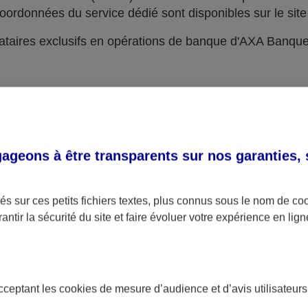
oordonnées du service dédié sont disponibles sur le site 
taires exclusifs en opérations de banque d'AXA Banqu
geons à être transparents sur nos garanties,
s sur ces petits fichiers textes, plus connus sous le nom de
co
antir la sécurité du site et faire évoluer votre expérience en lign
acceptant les
cookies
de mesure d’audience et d’avis utilisateurs