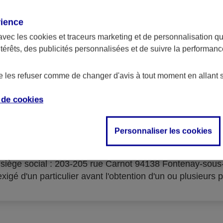
rience
avec les
cookies et traceurs
marketing et de personnalisation qui
ntérêts, des publicités personnalisées et de suivre la performa
serves d'acceptation du cré
de les refuser comme de changer d'avis à tout moment en allant 
e de
cookies
Personnaliser les cookies
isme prêteur : AXA Banque Financement – SA au capital 
- siège social : 203-205 rue Carnot 94138 Fontenay-sou
igé d'un particulier avant l'obtention d'un ou plusieurs p