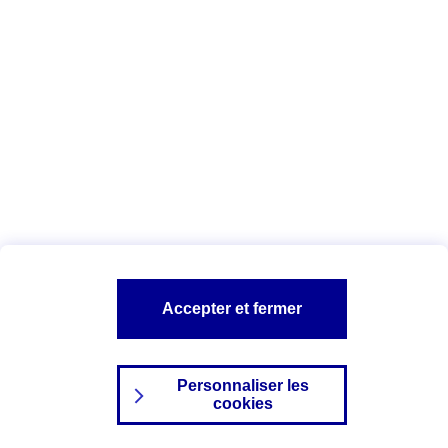
Index Egalité Professionnelle Femmes-
Hommes
Vous êtes ici :
Configuration et sécurité
Mentions légales
A PROPOS D'AXA
NOS AUTRES PRODUITS
Accepter et fermer
SITES AXA
Personnaliser les
cookies