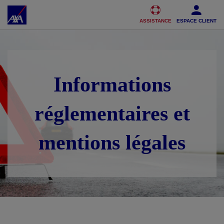
Accéder au Contenu
Accéder au Pied de page
ASSISTANCE
ESPACE CLIENT
Informations
réglementaires et
mentions légales