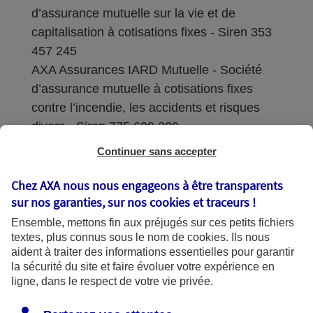
d’assurance mutuelle sur la vie et de
capitalisation à cotisations fixes - Siren 353
457 245
AXA Assurances IARD Mutuelle - Société
d’assurance mutuelle à cotisations fixes
contre l’incendie, les accidents et risques
divers - Siren 775 699 309
Continuer sans accepter
Sièges sociaux : 313 Terrasses de l’Arche –
92727 Nanterre Cedex
Chez AXA nous nous engageons à être transparents
sur nos garanties, sur nos
cookies et traceurs
!
Coordonnées de l'Autorité de contrôle
Ensemble, mettons fin aux préjugés sur ces petits fichiers
prudentiel et de résolution (ACPR) : - 4
textes, plus connus sous le nom de
cookies
. Ils nous
Place de Budapest - CS 92459 - 75436
aident à traiter des informations essentielles pour garantir
Paris Cedex 09. Le détail des procédures de
la sécurité du site et faire évoluer votre expérience en
recours et de réclamation et les
ligne, dans le respect de votre vie privée.
coordonnées du service dédié sont