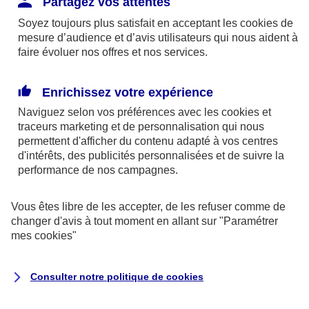
Partagez vos attentes
disponibles sur le site axa.fr.
Soyez toujours plus satisfait en acceptant les
cookies
de
AXA France IARD et AXA France Vie sont
mesure d’audience et d’avis utilisateurs qui nous aident à
faire évoluer nos offres et nos services.
mandataires exclusifs en opérations de
banque d'AXA Banque - N°ORIAS n°13 004
246 et n°13 005 764 (consultable
Enrichissez votre expérience
sur
www.orias.fr
)
Naviguez selon vos préférences avec les
cookies et
traceurs
marketing et de personnalisation qui nous
permettent d'afficher du contenu adapté à vos centres
d'intérêts, des publicités personnalisées et de suivre la
AXA Assistance France Assurances,
performance de nos campagnes.
S.A au capital de 51 429 430,40 €,
RCS Nanterre 415 392 724
Vous êtes libre de les accepter, de les refuser comme de
changer d'avis à tout moment en allant sur
"Paramétrer
Siège social :
mes
cookies
"
8-10, rue Paul Vaillant Couturier
92240 Malakoff
Consulter notre politique de
cookies