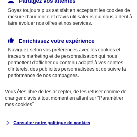
Partagez vos attentes
disponibles sur le site axa.fr.
Soyez toujours plus satisfait en acceptant les
cookies
de
AXA France IARD et AXA France Vie sont
mesure d’audience et d’avis utilisateurs qui nous aident à
faire évoluer nos offres et nos services.
mandataires exclusifs en opérations de
banque d'AXA Banque - N°ORIAS n°13 004
246 et n°13 005 764 (consultable
Enrichissez votre expérience
sur
www.orias.fr
)
Naviguez selon vos préférences avec les
cookies et
traceurs
marketing et de personnalisation qui nous
permettent d'afficher du contenu adapté à vos centres
d'intérêts, des publicités personnalisées et de suivre la
AXA Assistance France Assurances,
performance de nos campagnes.
S.A au capital de 51 429 430,40 €,
RCS Nanterre 415 392 724
Vous êtes libre de les accepter, de les refuser comme de
changer d'avis à tout moment en allant sur
"Paramétrer
Siège social :
mes
cookies
"
8-10, rue Paul Vaillant Couturier
92240 Malakoff
Consulter notre politique de
cookies