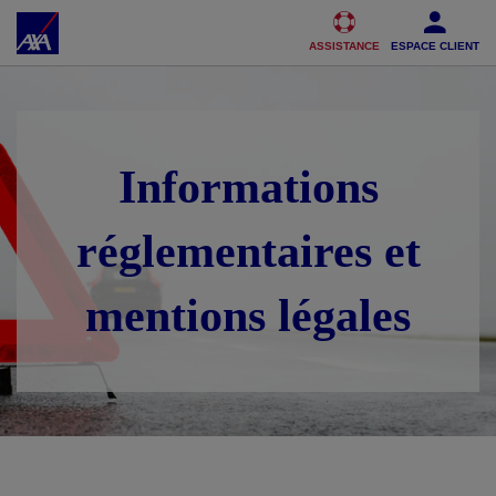
Accéder au Contenu
Accéder au Pied de page
ASSISTANCE
ESPACE CLIENT
Informations
réglementaires et
mentions légales