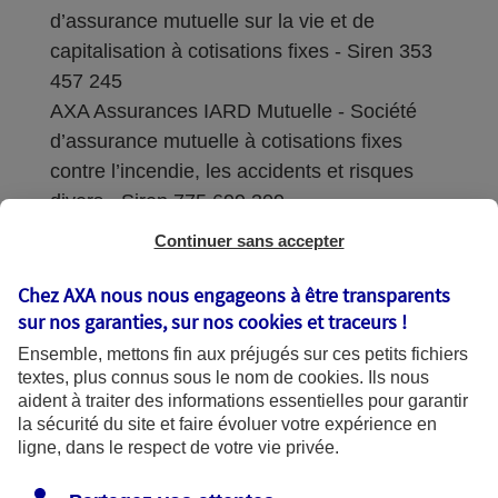
d’assurance mutuelle sur la vie et de
capitalisation à cotisations fixes - Siren 353
457 245
AXA Assurances IARD Mutuelle - Société
d’assurance mutuelle à cotisations fixes
contre l’incendie, les accidents et risques
divers - Siren 775 699 309
Continuer sans accepter
Sièges sociaux : 313 Terrasses de l’Arche –
92727 Nanterre Cedex
Chez AXA nous nous engageons à être transparents
sur nos garanties, sur nos
cookies et traceurs
!
Coordonnées de l'Autorité de contrôle
Ensemble, mettons fin aux préjugés sur ces petits fichiers
prudentiel et de résolution (ACPR) : - 4
textes, plus connus sous le nom de
cookies
. Ils nous
Place de Budapest - CS 92459 - 75436
aident à traiter des informations essentielles pour garantir
Paris Cedex 09. Le détail des procédures de
la sécurité du site et faire évoluer votre expérience en
recours et de réclamation et les
ligne, dans le respect de votre vie privée.
coordonnées du service dédié sont