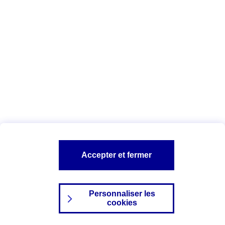
Index Egalité Professionnelle Femmes-
Hommes
Vous êtes ici :
Configuration et sécurité
Mentions légales
A PROPOS D'AXA
NOS AUTRES PRODUITS
Accepter et fermer
SITES AXA
Personnaliser les
cookies