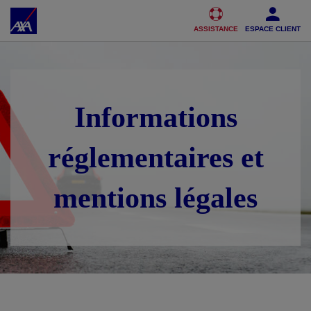
Accéder au Contenu
Accéder au Pied de page
ASSISTANCE
ESPACE CLIENT
Informations
réglementaires et
mentions légales