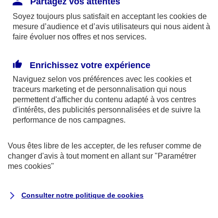
Partagez vos attentes
disponibles sur le site axa.fr.
Soyez toujours plus satisfait en acceptant les
cookies
de
AXA France IARD et AXA France Vie sont
mesure d’audience et d’avis utilisateurs qui nous aident à
faire évoluer nos offres et nos services.
mandataires exclusifs en opérations de
banque d'AXA Banque - N°ORIAS n°13 004
246 et n°13 005 764 (consultable
Enrichissez votre expérience
sur
www.orias.fr
)
Naviguez selon vos préférences avec les
cookies et
traceurs
marketing et de personnalisation qui nous
permettent d'afficher du contenu adapté à vos centres
d'intérêts, des publicités personnalisées et de suivre la
AXA Assistance France Assurances,
performance de nos campagnes.
S.A au capital de 51 429 430,40 €,
RCS Nanterre 415 392 724
Vous êtes libre de les accepter, de les refuser comme de
changer d'avis à tout moment en allant sur
"Paramétrer
Siège social :
mes
cookies
"
8-10, rue Paul Vaillant Couturier
92240 Malakoff
Consulter notre politique de
cookies