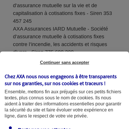
d’assurance mutuelle sur la vie et de
capitalisation à cotisations fixes - Siren 353
457 245
AXA Assurances IARD Mutuelle - Société
d’assurance mutuelle à cotisations fixes
contre l’incendie, les accidents et risques
divers - Siren 775 699 309
Continuer sans accepter
Sièges sociaux : 313 Terrasses de l’Arche –
92727 Nanterre Cedex
Chez AXA nous nous engageons à être transparents
sur nos garanties, sur nos
cookies et traceurs
!
Coordonnées de l'Autorité de contrôle
Ensemble, mettons fin aux préjugés sur ces petits fichiers
prudentiel et de résolution (ACPR) : - 4
textes, plus connus sous le nom de
cookies
. Ils nous
Place de Budapest - CS 92459 - 75436
aident à traiter des informations essentielles pour garantir
Paris Cedex 09. Le détail des procédures de
la sécurité du site et faire évoluer votre expérience en
recours et de réclamation et les
ligne, dans le respect de votre vie privée.
coordonnées du service dédié sont