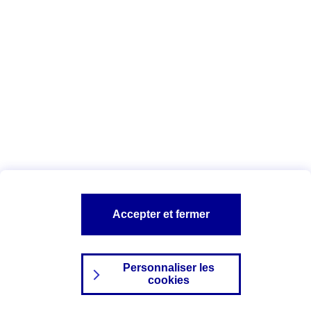
Index Egalité Professionnelle Femmes-
Hommes
Vous êtes ici :
Configuration et sécurité
Mentions légales
A PROPOS D'AXA
NOS AUTRES PRODUITS
Accepter et fermer
SITES AXA
Personnaliser les
cookies