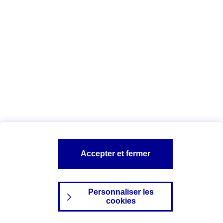
Index Egalité Professionnelle Femmes-
Hommes
Vous êtes ici :
Configuration et sécurité
Mentions légales
A PROPOS D'AXA
NOS AUTRES PRODUITS
Accepter et fermer
SITES AXA
Personnaliser les
cookies