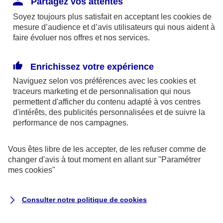
Partagez vos attentes
disponibles sur le site axa.fr.
Soyez toujours plus satisfait en acceptant les
cookies
de
AXA France IARD et AXA France Vie sont
mesure d’audience et d’avis utilisateurs qui nous aident à
faire évoluer nos offres et nos services.
mandataires exclusifs en opérations de
banque d'AXA Banque - N°ORIAS n°13 004
246 et n°13 005 764 (consultable
Enrichissez votre expérience
sur
www.orias.fr
)
Naviguez selon vos préférences avec les
cookies et
traceurs
marketing et de personnalisation qui nous
permettent d'afficher du contenu adapté à vos centres
d'intérêts, des publicités personnalisées et de suivre la
AXA Assistance France Assurances,
performance de nos campagnes.
S.A au capital de 51 429 430,40 €,
RCS Nanterre 415 392 724
Vous êtes libre de les accepter, de les refuser comme de
changer d'avis à tout moment en allant sur
"Paramétrer
Siège social :
mes
cookies
"
8-10, rue Paul Vaillant Couturier
92240 Malakoff
Consulter notre politique de
cookies