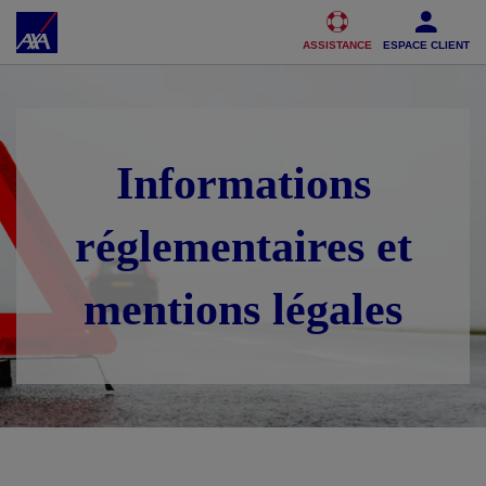
Accéder au Contenu
Accéder au Pied de page
ASSISTANCE
ESPACE CLIENT
Informations
réglementaires et
mentions légales