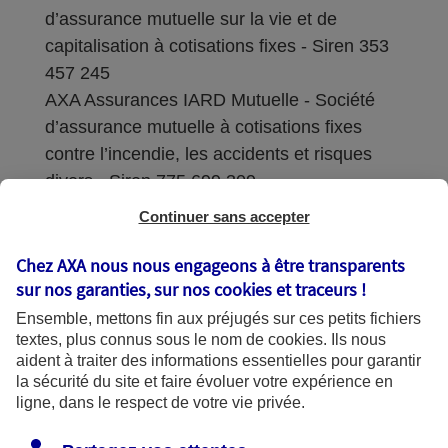
d’assurance mutuelle sur la vie et de
capitalisation à cotisations fixes - Siren 353
457 245
AXA Assurances IARD Mutuelle - Société
d’assurance mutuelle à cotisations fixes
contre l’incendie, les accidents et risques
divers - Siren 775 699 309
Continuer sans accepter
Sièges sociaux : 313 Terrasses de l’Arche –
92727 Nanterre Cedex
Chez AXA nous nous engageons à être transparents
sur nos garanties, sur nos
cookies et traceurs
!
Coordonnées de l'Autorité de contrôle
Ensemble, mettons fin aux préjugés sur ces petits fichiers
prudentiel et de résolution (ACPR) : - 4
textes, plus connus sous le nom de
cookies
. Ils nous
Place de Budapest - CS 92459 - 75436
aident à traiter des informations essentielles pour garantir
Paris Cedex 09. Le détail des procédures de
la sécurité du site et faire évoluer votre expérience en
recours et de réclamation et les
ligne, dans le respect de votre vie privée.
coordonnées du service dédié sont