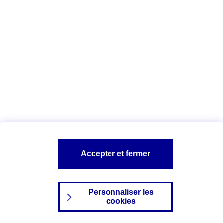
Index Egalité Professionnelle Femmes-
Hommes
Vous êtes ici :
Configuration et sécurité
Mentions légales
A PROPOS D'AXA
NOS AUTRES PRODUITS
Accepter et fermer
SITES AXA
Personnaliser les
cookies