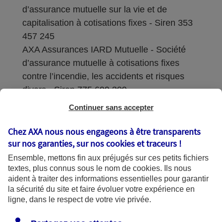
d’assurance mutuelle sur la vie et de
capitalisation à cotisations fixes - Siren 353
457 245
AXA Assurances IARD Mutuelle - Société
d’assurance mutuelle à cotisations fixes
contre l’incendie, les accidents et risques
divers - Siren 775 699 309
Continuer sans accepter
Sièges sociaux : 313 Terrasses de l’Arche –
92727 Nanterre Cedex
Chez AXA nous nous engageons à être transparents
sur nos garanties, sur nos
cookies et traceurs
!
Coordonnées de l'Autorité de contrôle
Ensemble, mettons fin aux préjugés sur ces petits fichiers
prudentiel et de résolution (ACPR) : - 4
textes, plus connus sous le nom de
cookies
. Ils nous
Place de Budapest - CS 92459 - 75436
aident à traiter des informations essentielles pour garantir
Paris Cedex 09. Le détail des procédures de
la sécurité du site et faire évoluer votre expérience en
recours et de réclamation et les
ligne, dans le respect de votre vie privée.
coordonnées du service dédié sont