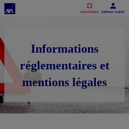
Accéder au Contenu
Accéder au Pied de page
ASSISTANCE
ESPACE CLIENT
Informations
réglementaires et
mentions légales