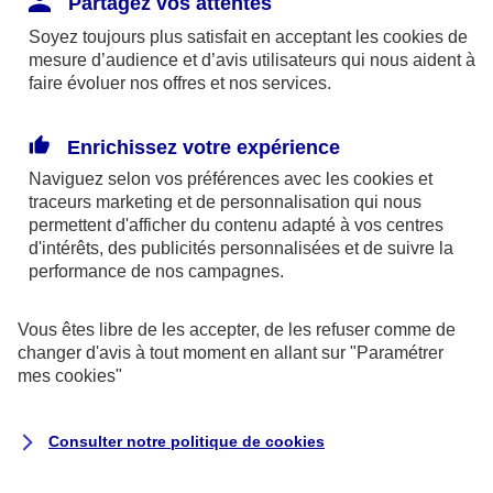
Partagez vos attentes
disponibles sur le site axa.fr.
Soyez toujours plus satisfait en acceptant les
cookies
de
AXA France IARD et AXA France Vie sont
mesure d’audience et d’avis utilisateurs qui nous aident à
faire évoluer nos offres et nos services.
mandataires exclusifs en opérations de
banque d'AXA Banque - N°ORIAS n°13 004
246 et n°13 005 764 (consultable
Enrichissez votre expérience
sur
www.orias.fr
)
Naviguez selon vos préférences avec les
cookies et
traceurs
marketing et de personnalisation qui nous
permettent d'afficher du contenu adapté à vos centres
d'intérêts, des publicités personnalisées et de suivre la
AXA Assistance France Assurances,
performance de nos campagnes.
S.A au capital de 51 429 430,40 €,
RCS Nanterre 415 392 724
Vous êtes libre de les accepter, de les refuser comme de
changer d'avis à tout moment en allant sur
"Paramétrer
Siège social :
mes
cookies
"
8-10, rue Paul Vaillant Couturier
92240 Malakoff
Consulter notre politique de
cookies