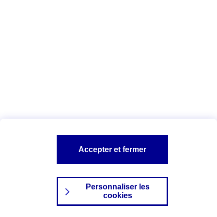
Index Egalité Professionnelle Femmes-
Hommes
Vous êtes ici :
Configuration et sécurité
Mentions légales
A PROPOS D'AXA
NOS AUTRES PRODUITS
Accepter et fermer
SITES AXA
Personnaliser les
cookies