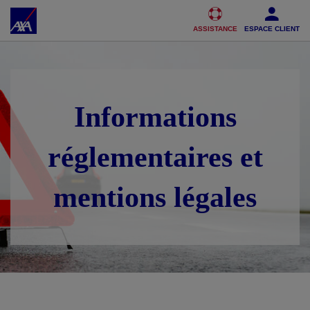
Accéder au Contenu
Accéder au Pied de page
ASSISTANCE
ESPACE CLIENT
Informations
réglementaires et
mentions légales