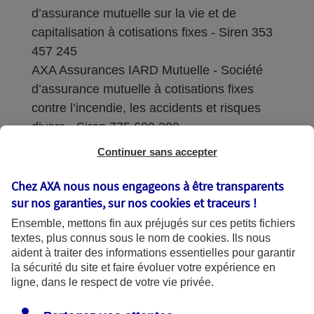
d’assurance mutuelle sur la vie et de
capitalisation à cotisations fixes - Siren 353
457 245
AXA Assurances IARD Mutuelle - Société
d’assurance mutuelle à cotisations fixes
contre l’incendie, les accidents et risques
divers - Siren 775 699 309
Continuer sans accepter
Sièges sociaux : 313 Terrasses de l’Arche –
92727 Nanterre Cedex
Chez AXA nous nous engageons à être transparents
sur nos garanties, sur nos
cookies et traceurs
!
Coordonnées de l'Autorité de contrôle
Ensemble, mettons fin aux préjugés sur ces petits fichiers
prudentiel et de résolution (ACPR) : - 4
textes, plus connus sous le nom de
cookies
. Ils nous
Place de Budapest - CS 92459 - 75436
aident à traiter des informations essentielles pour garantir
Paris Cedex 09. Le détail des procédures de
la sécurité du site et faire évoluer votre expérience en
recours et de réclamation et les
ligne, dans le respect de votre vie privée.
coordonnées du service dédié sont