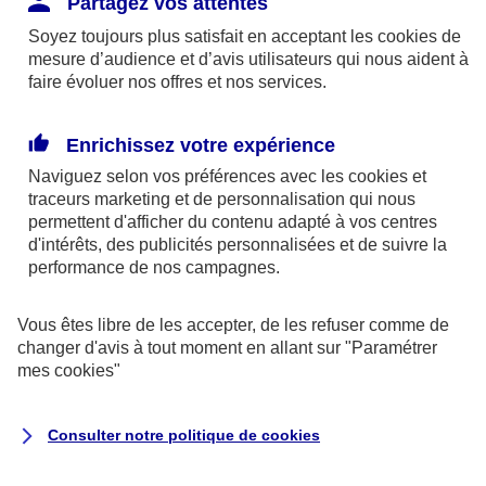
Partagez vos attentes
disponibles sur le site axa.fr.
Soyez toujours plus satisfait en acceptant les
cookies
de
AXA France IARD et AXA France Vie sont
mesure d’audience et d’avis utilisateurs qui nous aident à
faire évoluer nos offres et nos services.
mandataires exclusifs en opérations de
banque d'AXA Banque - N°ORIAS n°13 004
246 et n°13 005 764 (consultable
Enrichissez votre expérience
sur
www.orias.fr
)
Naviguez selon vos préférences avec les
cookies et
traceurs
marketing et de personnalisation qui nous
permettent d'afficher du contenu adapté à vos centres
d'intérêts, des publicités personnalisées et de suivre la
AXA Assistance France Assurances,
performance de nos campagnes.
S.A au capital de 51 429 430,40 €,
RCS Nanterre 415 392 724
Vous êtes libre de les accepter, de les refuser comme de
changer d'avis à tout moment en allant sur
"Paramétrer
Siège social :
mes
cookies
"
8-10, rue Paul Vaillant Couturier
92240 Malakoff
Consulter notre politique de
cookies