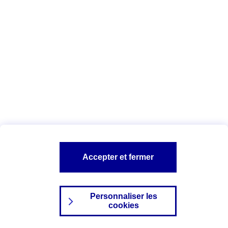
Index Egalité Professionnelle Femmes-
Hommes
Vous êtes ici :
Configuration et sécurité
Mentions légales
A PROPOS D'AXA
NOS AUTRES PRODUITS
Accepter et fermer
SITES AXA
Personnaliser les
cookies