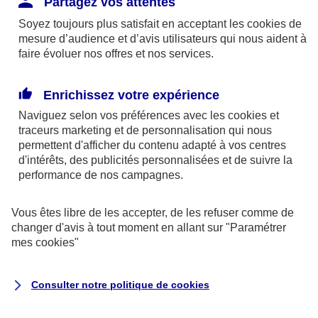
Partagez vos attentes
disponibles sur le site axa.fr.
Soyez toujours plus satisfait en acceptant les
cookies
de
AXA France IARD et AXA France Vie sont
mesure d’audience et d’avis utilisateurs qui nous aident à
faire évoluer nos offres et nos services.
mandataires exclusifs en opérations de
banque d'AXA Banque - N°ORIAS n°13 004
246 et n°13 005 764 (consultable
Enrichissez votre expérience
sur
www.orias.fr
)
Naviguez selon vos préférences avec les
cookies et
traceurs
marketing et de personnalisation qui nous
permettent d'afficher du contenu adapté à vos centres
d'intérêts, des publicités personnalisées et de suivre la
AXA Assistance France Assurances,
performance de nos campagnes.
S.A au capital de 51 429 430,40 €,
RCS Nanterre 415 392 724
Vous êtes libre de les accepter, de les refuser comme de
changer d'avis à tout moment en allant sur
"Paramétrer
Siège social :
mes
cookies
"
8-10, rue Paul Vaillant Couturier
92240 Malakoff
Consulter notre politique de
cookies