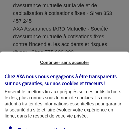
d’assurance mutuelle sur la vie et de
capitalisation à cotisations fixes - Siren 353
457 245
AXA Assurances IARD Mutuelle - Société
d’assurance mutuelle à cotisations fixes
contre l’incendie, les accidents et risques
divers - Siren 775 699 309
Continuer sans accepter
Sièges sociaux : 313 Terrasses de l’Arche –
92727 Nanterre Cedex
Chez AXA nous nous engageons à être transparents
sur nos garanties, sur nos
cookies et traceurs
!
Coordonnées de l'Autorité de contrôle
Ensemble, mettons fin aux préjugés sur ces petits fichiers
prudentiel et de résolution (ACPR) : - 4
textes, plus connus sous le nom de
cookies
. Ils nous
Place de Budapest - CS 92459 - 75436
aident à traiter des informations essentielles pour garantir
Paris Cedex 09. Le détail des procédures de
la sécurité du site et faire évoluer votre expérience en
recours et de réclamation et les
ligne, dans le respect de votre vie privée.
coordonnées du service dédié sont