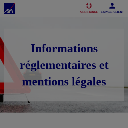
Accéder au Contenu
Accéder au Pied de page
ASSISTANCE
ESPACE CLIENT
Informations
réglementaires et
mentions légales