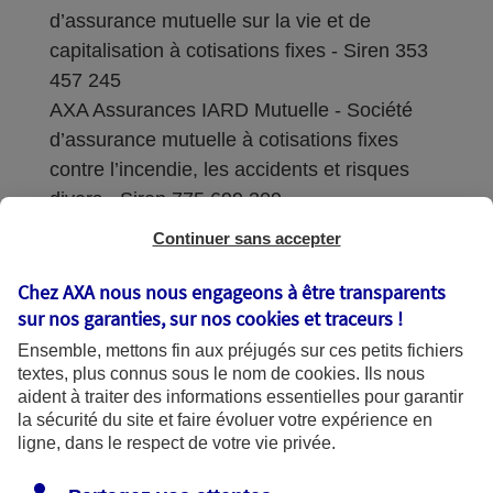
d’assurance mutuelle sur la vie et de
capitalisation à cotisations fixes - Siren 353
457 245
AXA Assurances IARD Mutuelle - Société
d’assurance mutuelle à cotisations fixes
contre l’incendie, les accidents et risques
divers - Siren 775 699 309
Continuer sans accepter
Sièges sociaux : 313 Terrasses de l’Arche –
92727 Nanterre Cedex
Chez AXA nous nous engageons à être transparents
sur nos garanties, sur nos
cookies et traceurs
!
Coordonnées de l'Autorité de contrôle
Ensemble, mettons fin aux préjugés sur ces petits fichiers
prudentiel et de résolution (ACPR) : - 4
textes, plus connus sous le nom de
cookies
. Ils nous
Place de Budapest - CS 92459 - 75436
aident à traiter des informations essentielles pour garantir
Paris Cedex 09. Le détail des procédures de
la sécurité du site et faire évoluer votre expérience en
recours et de réclamation et les
ligne, dans le respect de votre vie privée.
coordonnées du service dédié sont