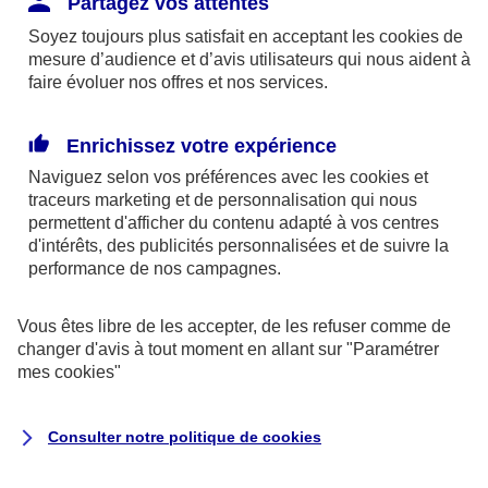
Partagez vos attentes
disponibles sur le site axa.fr.
Soyez toujours plus satisfait en acceptant les
cookies
de
AXA France IARD et AXA France Vie sont
mesure d’audience et d’avis utilisateurs qui nous aident à
faire évoluer nos offres et nos services.
mandataires exclusifs en opérations de
banque d'AXA Banque - N°ORIAS n°13 004
246 et n°13 005 764 (consultable
Enrichissez votre expérience
sur
www.orias.fr
)
Naviguez selon vos préférences avec les
cookies et
traceurs
marketing et de personnalisation qui nous
permettent d'afficher du contenu adapté à vos centres
d'intérêts, des publicités personnalisées et de suivre la
AXA Assistance France Assurances,
performance de nos campagnes.
S.A au capital de 51 429 430,40 €,
RCS Nanterre 415 392 724
Vous êtes libre de les accepter, de les refuser comme de
changer d'avis à tout moment en allant sur
"Paramétrer
Siège social :
mes
cookies
"
8-10, rue Paul Vaillant Couturier
92240 Malakoff
Consulter notre politique de
cookies