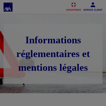
Accéder au Contenu
Accéder au Pied de page
ASSISTANCE
ESPACE CLIENT
Informations
réglementaires et
mentions légales