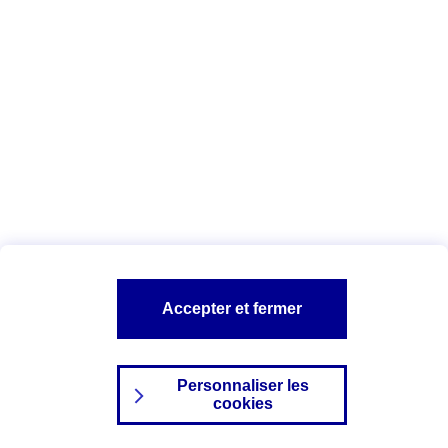
Index Egalité Professionnelle Femmes-
Hommes
Vous êtes ici :
Configuration et sécurité
Mentions légales
A PROPOS D'AXA
NOS AUTRES PRODUITS
Accepter et fermer
SITES AXA
Personnaliser les
cookies