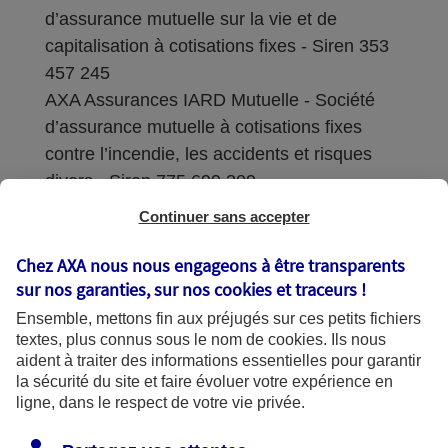
d’assurance mutuelle sur la vie et de
capitalisation à cotisations fixes - Siren 353
457 245
AXA Assurances IARD Mutuelle - Société
d’assurance mutuelle à cotisations fixes
contre l’incendie, les accidents et risques
divers - Siren 775 699 309
Continuer sans accepter
Sièges sociaux : 313 Terrasses de l’Arche –
92727 Nanterre Cedex
Chez AXA nous nous engageons à être transparents
sur nos garanties, sur nos
cookies et traceurs
!
Coordonnées de l'Autorité de contrôle
Ensemble, mettons fin aux préjugés sur ces petits fichiers
prudentiel et de résolution (ACPR) : - 4
textes, plus connus sous le nom de
cookies
. Ils nous
Place de Budapest - CS 92459 - 75436
aident à traiter des informations essentielles pour garantir
Paris Cedex 09. Le détail des procédures de
la sécurité du site et faire évoluer votre expérience en
recours et de réclamation et les
ligne, dans le respect de votre vie privée.
coordonnées du service dédié sont