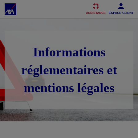
Accéder au Contenu
Accéder au Pied de page
ASSISTANCE
ESPACE CLIENT
Informations
réglementaires et
mentions légales