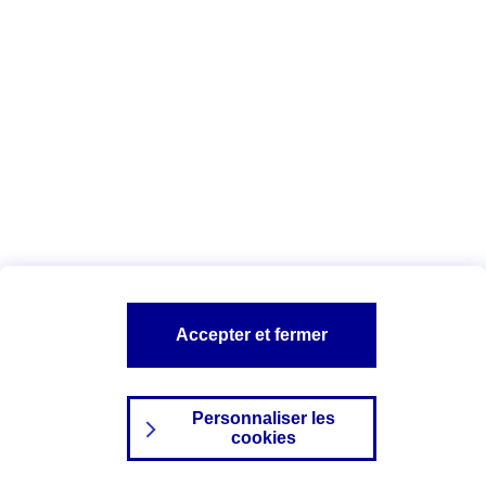
Index Egalité Professionnelle Femmes-
Hommes
Vous êtes ici :
Configuration et sécurité
Mentions légales
A PROPOS D'AXA
NOS AUTRES PRODUITS
Accepter et fermer
SITES AXA
Personnaliser les
cookies