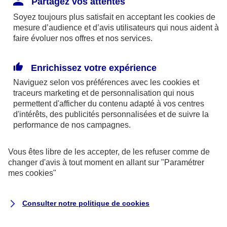
Partagez vos attentes
disponibles sur le site axa.fr.
Soyez toujours plus satisfait en acceptant les
cookies
de
AXA France IARD et AXA France Vie sont
mesure d’audience et d’avis utilisateurs qui nous aident à
faire évoluer nos offres et nos services.
mandataires exclusifs en opérations de
banque d'AXA Banque - N°ORIAS n°13 004
246 et n°13 005 764 (consultable
Enrichissez votre expérience
sur
www.orias.fr
)
Naviguez selon vos préférences avec les
cookies et
traceurs
marketing et de personnalisation qui nous
permettent d'afficher du contenu adapté à vos centres
d'intérêts, des publicités personnalisées et de suivre la
AXA Assistance France Assurances,
performance de nos campagnes.
S.A au capital de 51 429 430,40 €,
RCS Nanterre 415 392 724
Vous êtes libre de les accepter, de les refuser comme de
changer d'avis à tout moment en allant sur
"Paramétrer
Siège social :
mes
cookies
"
8-10, rue Paul Vaillant Couturier
92240 Malakoff
Consulter notre politique de
cookies