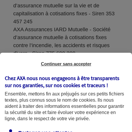
d’assurance mutuelle sur la vie et de
capitalisation à cotisations fixes - Siren 353
457 245
AXA Assurances IARD Mutuelle - Société
d’assurance mutuelle à cotisations fixes
contre l’incendie, les accidents et risques
divers - Siren 775 699 309
Continuer sans accepter
Sièges sociaux : 313 Terrasses de l’Arche –
92727 Nanterre Cedex
Chez AXA nous nous engageons à être transparents
sur nos garanties, sur nos
cookies et traceurs
!
Coordonnées de l'Autorité de contrôle
Ensemble, mettons fin aux préjugés sur ces petits fichiers
prudentiel et de résolution (ACPR) : - 4
textes, plus connus sous le nom de
cookies
. Ils nous
Place de Budapest - CS 92459 - 75436
aident à traiter des informations essentielles pour garantir
Paris Cedex 09. Le détail des procédures de
la sécurité du site et faire évoluer votre expérience en
recours et de réclamation et les
ligne, dans le respect de votre vie privée.
coordonnées du service dédié sont