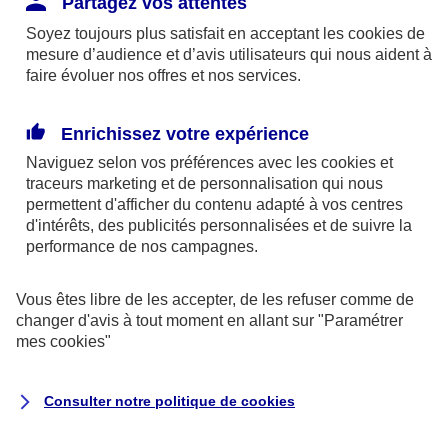
Partagez vos attentes
disponibles sur le site axa.fr.
Soyez toujours plus satisfait en acceptant les
cookies
de
AXA France IARD et AXA France Vie sont
mesure d’audience et d’avis utilisateurs qui nous aident à
faire évoluer nos offres et nos services.
mandataires exclusifs en opérations de
banque d'AXA Banque - N°ORIAS n°13 004
246 et n°13 005 764 (consultable
Enrichissez votre expérience
sur
www.orias.fr
)
Naviguez selon vos préférences avec les
cookies et
traceurs
marketing et de personnalisation qui nous
permettent d'afficher du contenu adapté à vos centres
d'intérêts, des publicités personnalisées et de suivre la
AXA Assistance France Assurances,
performance de nos campagnes.
S.A au capital de 51 429 430,40 €,
RCS Nanterre 415 392 724
Vous êtes libre de les accepter, de les refuser comme de
changer d'avis à tout moment en allant sur
"Paramétrer
Siège social :
mes
cookies
"
8-10, rue Paul Vaillant Couturier
92240 Malakoff
Consulter notre politique de
cookies