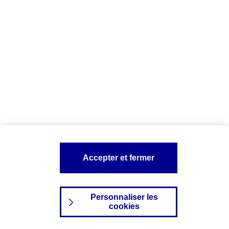
Index Egalité Professionnelle Femmes-
Hommes
Vous êtes ici :
Configuration et sécurité
Mentions légales
A PROPOS D'AXA
NOS AUTRES PRODUITS
Accepter et fermer
SITES AXA
Personnaliser les
cookies