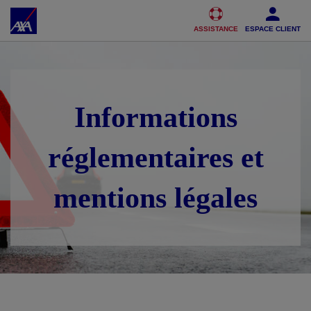
Accéder au Contenu
Accéder au Pied de page
ASSISTANCE
ESPACE CLIENT
Informations
réglementaires et
mentions légales