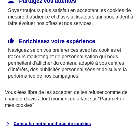
Partagez vos attentes
disponibles sur le site axa.fr.
Soyez toujours plus satisfait en acceptant les
cookies
de
AXA France IARD et AXA France Vie sont
mesure d’audience et d’avis utilisateurs qui nous aident à
faire évoluer nos offres et nos services.
mandataires exclusifs en opérations de
banque d'AXA Banque - N°ORIAS n°13 004
246 et n°13 005 764 (consultable
Enrichissez votre expérience
sur
www.orias.fr
)
Naviguez selon vos préférences avec les
cookies et
traceurs
marketing et de personnalisation qui nous
permettent d'afficher du contenu adapté à vos centres
d'intérêts, des publicités personnalisées et de suivre la
AXA Assistance France Assurances,
performance de nos campagnes.
S.A au capital de 51 429 430,40 €,
RCS Nanterre 415 392 724
Vous êtes libre de les accepter, de les refuser comme de
changer d'avis à tout moment en allant sur
"Paramétrer
Siège social :
mes
cookies
"
8-10, rue Paul Vaillant Couturier
92240 Malakoff
Consulter notre politique de
cookies