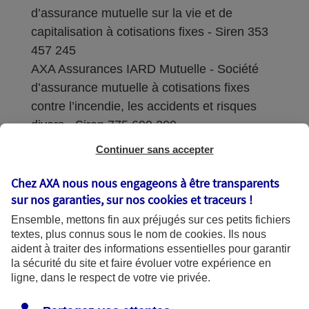
d’assurance mutuelle sur la vie et de
capitalisation à cotisations fixes - Siren 353
457 245
AXA Assurances IARD Mutuelle - Société
d’assurance mutuelle à cotisations fixes
contre l’incendie, les accidents et risques
divers - Siren 775 699 309
Continuer sans accepter
Sièges sociaux : 313 Terrasses de l’Arche –
92727 Nanterre Cedex
Chez AXA nous nous engageons à être transparents
sur nos garanties, sur nos
cookies et traceurs
!
Coordonnées de l'Autorité de contrôle
Ensemble, mettons fin aux préjugés sur ces petits fichiers
prudentiel et de résolution (ACPR) : - 4
textes, plus connus sous le nom de
cookies
. Ils nous
Place de Budapest - CS 92459 - 75436
aident à traiter des informations essentielles pour garantir
Paris Cedex 09. Le détail des procédures de
la sécurité du site et faire évoluer votre expérience en
recours et de réclamation et les
ligne, dans le respect de votre vie privée.
coordonnées du service dédié sont