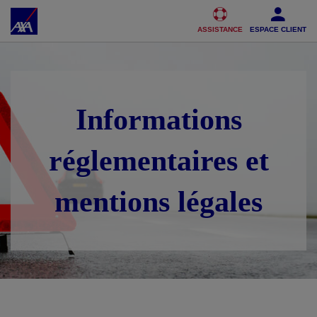
Accéder au Contenu
Accéder au Pied de page
ASSISTANCE
ESPACE CLIENT
Informations
réglementaires et
mentions légales