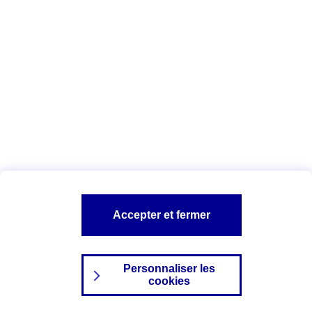
Index Egalité Professionnelle Femmes-
Hommes
Vous êtes ici :
Configuration et sécurité
Mentions légales
A PROPOS D'AXA
NOS AUTRES PRODUITS
Accepter et fermer
SITES AXA
Personnaliser les
cookies