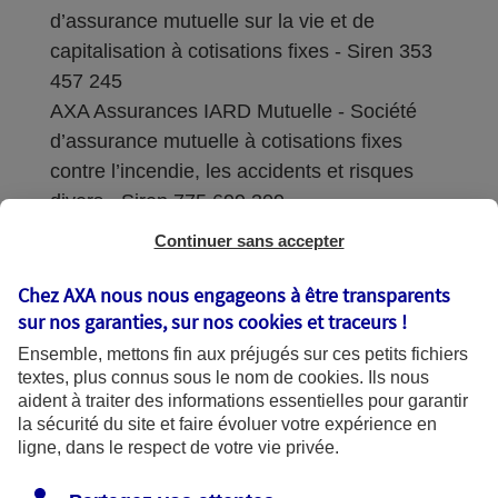
d’assurance mutuelle sur la vie et de
capitalisation à cotisations fixes - Siren 353
457 245
AXA Assurances IARD Mutuelle - Société
d’assurance mutuelle à cotisations fixes
contre l’incendie, les accidents et risques
divers - Siren 775 699 309
Continuer sans accepter
Sièges sociaux : 313 Terrasses de l’Arche –
92727 Nanterre Cedex
Chez AXA nous nous engageons à être transparents
sur nos garanties, sur nos
cookies et traceurs
!
Coordonnées de l'Autorité de contrôle
Ensemble, mettons fin aux préjugés sur ces petits fichiers
prudentiel et de résolution (ACPR) : - 4
textes, plus connus sous le nom de
cookies
. Ils nous
Place de Budapest - CS 92459 - 75436
aident à traiter des informations essentielles pour garantir
Paris Cedex 09. Le détail des procédures de
la sécurité du site et faire évoluer votre expérience en
recours et de réclamation et les
ligne, dans le respect de votre vie privée.
coordonnées du service dédié sont