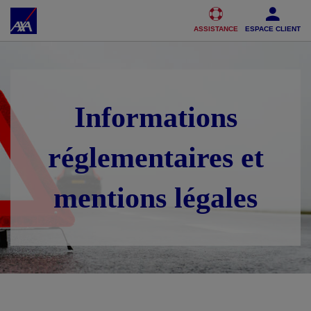
Accéder au Contenu
Accéder au Pied de page
ASSISTANCE
ESPACE CLIENT
Informations
réglementaires et
mentions légales