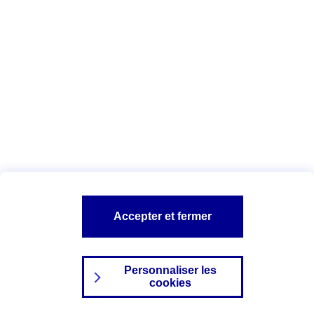
Index Egalité Professionnelle Femmes-
Hommes
Vous êtes ici :
Configuration et sécurité
Mentions légales
A PROPOS D'AXA
NOS AUTRES PRODUITS
Accepter et fermer
SITES AXA
Personnaliser les
cookies