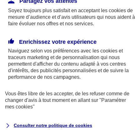
Partagez vos attentes
disponibles sur le site axa.fr.
Soyez toujours plus satisfait en acceptant les
cookies
de
AXA France IARD et AXA France Vie sont
mesure d’audience et d’avis utilisateurs qui nous aident à
faire évoluer nos offres et nos services.
mandataires exclusifs en opérations de
banque d'AXA Banque - N°ORIAS n°13 004
246 et n°13 005 764 (consultable
Enrichissez votre expérience
sur
www.orias.fr
)
Naviguez selon vos préférences avec les
cookies et
traceurs
marketing et de personnalisation qui nous
permettent d'afficher du contenu adapté à vos centres
d'intérêts, des publicités personnalisées et de suivre la
AXA Assistance France Assurances,
performance de nos campagnes.
S.A au capital de 51 429 430,40 €,
RCS Nanterre 415 392 724
Vous êtes libre de les accepter, de les refuser comme de
changer d'avis à tout moment en allant sur
"Paramétrer
Siège social :
mes
cookies
"
8-10, rue Paul Vaillant Couturier
92240 Malakoff
Consulter notre politique de
cookies