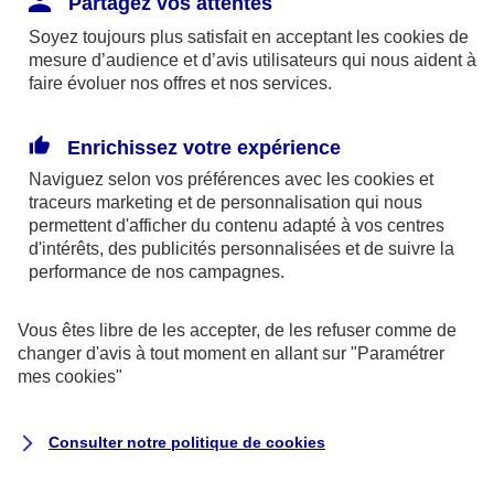
Partagez vos attentes
disponibles sur le site axa.fr.
Soyez toujours plus satisfait en acceptant les
cookies
de
AXA France IARD et AXA France Vie sont
mesure d’audience et d’avis utilisateurs qui nous aident à
faire évoluer nos offres et nos services.
mandataires exclusifs en opérations de
banque d'AXA Banque - N°ORIAS n°13 004
246 et n°13 005 764 (consultable
Enrichissez votre expérience
sur
www.orias.fr
)
Naviguez selon vos préférences avec les
cookies et
traceurs
marketing et de personnalisation qui nous
permettent d'afficher du contenu adapté à vos centres
d'intérêts, des publicités personnalisées et de suivre la
AXA Assistance France Assurances,
performance de nos campagnes.
S.A au capital de 51 429 430,40 €,
RCS Nanterre 415 392 724
Vous êtes libre de les accepter, de les refuser comme de
changer d'avis à tout moment en allant sur
"Paramétrer
Siège social :
mes
cookies
"
8-10, rue Paul Vaillant Couturier
92240 Malakoff
Consulter notre politique de
cookies