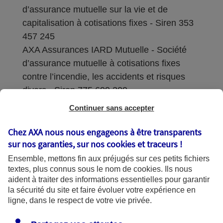
d’assurance mutuelle sur la vie et de
capitalisation à cotisations fixes - Siren 353
457 245
AXA Assurances IARD Mutuelle - Société
d’assurance mutuelle à cotisations fixes
contre l’incendie, les accidents et risques
divers - Siren 775 699 309
Continuer sans accepter
Sièges sociaux : 313 Terrasses de l’Arche –
92727 Nanterre Cedex
Chez AXA nous nous engageons à être transparents
sur nos garanties, sur nos
cookies et traceurs
!
Coordonnées de l'Autorité de contrôle
Ensemble, mettons fin aux préjugés sur ces petits fichiers
prudentiel et de résolution (ACPR) : - 4
textes, plus connus sous le nom de
cookies
. Ils nous
Place de Budapest - CS 92459 - 75436
aident à traiter des informations essentielles pour garantir
Paris Cedex 09. Le détail des procédures de
la sécurité du site et faire évoluer votre expérience en
recours et de réclamation et les
ligne, dans le respect de votre vie privée.
coordonnées du service dédié sont