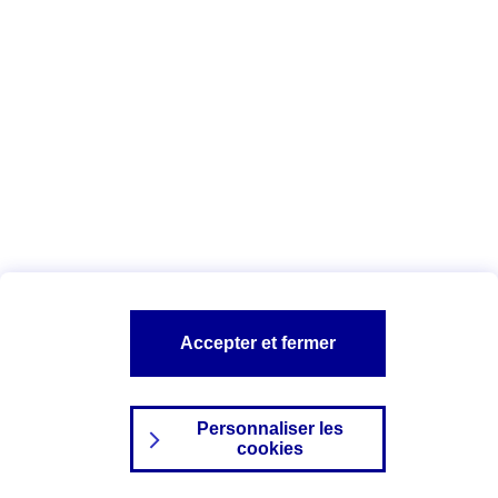
Index Egalité Professionnelle Femmes-
Hommes
Vous êtes ici :
Configuration et sécurité
Mentions légales
A PROPOS D'AXA
NOS AUTRES PRODUITS
Accepter et fermer
SITES AXA
Personnaliser les
cookies