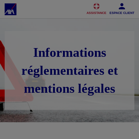
Accéder au Contenu
Accéder au Pied de page
ASSISTANCE
ESPACE CLIENT
Informations
réglementaires et
mentions légales