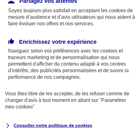
Partagez vos attentes
disponibles sur le site axa.fr.
Soyez toujours plus satisfait en acceptant les
cookies
de
AXA France IARD et AXA France Vie sont
mesure d’audience et d’avis utilisateurs qui nous aident à
faire évoluer nos offres et nos services.
mandataires exclusifs en opérations de
banque d'AXA Banque - N°ORIAS n°13 004
246 et n°13 005 764 (consultable
Enrichissez votre expérience
sur
www.orias.fr
)
Naviguez selon vos préférences avec les
cookies et
traceurs
marketing et de personnalisation qui nous
permettent d'afficher du contenu adapté à vos centres
d'intérêts, des publicités personnalisées et de suivre la
AXA Assistance France Assurances,
performance de nos campagnes.
S.A au capital de 51 429 430,40 €,
RCS Nanterre 415 392 724
Vous êtes libre de les accepter, de les refuser comme de
changer d'avis à tout moment en allant sur
"Paramétrer
Siège social :
mes
cookies
"
8-10, rue Paul Vaillant Couturier
92240 Malakoff
Consulter notre politique de
cookies