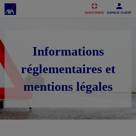
Accéder au Contenu
Accéder au Pied de page
ASSISTANCE
ESPACE CLIENT
Informations
réglementaires et
mentions légales