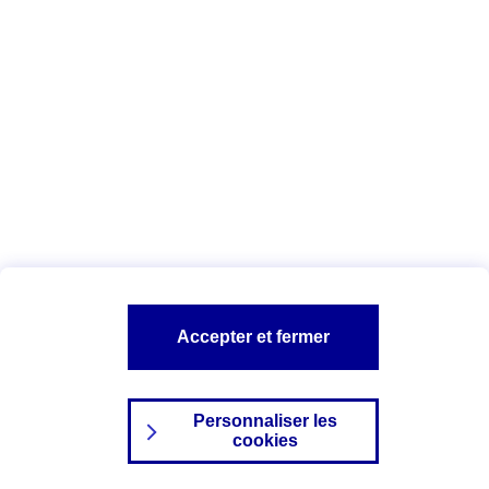
Index Egalité Professionnelle Femmes-
Hommes
Vous êtes ici :
Configuration et sécurité
Mentions légales
A PROPOS D'AXA
NOS AUTRES PRODUITS
Accepter et fermer
SITES AXA
Personnaliser les
cookies