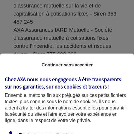
d’assurance mutuelle sur la vie et de
capitalisation à cotisations fixes - Siren 353
457 245
AXA Assurances IARD Mutuelle - Société
d’assurance mutuelle à cotisations fixes
contre l’incendie, les accidents et risques
divers - Siren 775 699 309
Continuer sans accepter
Sièges sociaux : 313 Terrasses de l’Arche –
92727 Nanterre Cedex
Chez AXA nous nous engageons à être transparents
sur nos garanties, sur nos
cookies et traceurs
!
Coordonnées de l'Autorité de contrôle
Ensemble, mettons fin aux préjugés sur ces petits fichiers
prudentiel et de résolution (ACPR) : - 4
textes, plus connus sous le nom de
cookies
. Ils nous
Place de Budapest - CS 92459 - 75436
aident à traiter des informations essentielles pour garantir
Paris Cedex 09. Le détail des procédures de
la sécurité du site et faire évoluer votre expérience en
recours et de réclamation et les
ligne, dans le respect de votre vie privée.
coordonnées du service dédié sont