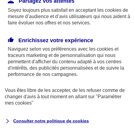
Partagez vos attentes
disponibles sur le site axa.fr.
Soyez toujours plus satisfait en acceptant les
cookies
de
AXA France IARD et AXA France Vie sont
mesure d’audience et d’avis utilisateurs qui nous aident à
faire évoluer nos offres et nos services.
mandataires exclusifs en opérations de
banque d'AXA Banque - N°ORIAS n°13 004
246 et n°13 005 764 (consultable
Enrichissez votre expérience
sur
www.orias.fr
)
Naviguez selon vos préférences avec les
cookies et
traceurs
marketing et de personnalisation qui nous
permettent d'afficher du contenu adapté à vos centres
d'intérêts, des publicités personnalisées et de suivre la
AXA Assistance France Assurances,
performance de nos campagnes.
S.A au capital de 51 429 430,40 €,
RCS Nanterre 415 392 724
Vous êtes libre de les accepter, de les refuser comme de
changer d'avis à tout moment en allant sur
"Paramétrer
Siège social :
mes
cookies
"
8-10, rue Paul Vaillant Couturier
92240 Malakoff
Consulter notre politique de
cookies