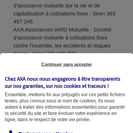
d’assurance mutuelle sur la vie et de
capitalisation à cotisations fixes - Siren 353
457 245
AXA Assurances IARD Mutuelle - Société
d’assurance mutuelle à cotisations fixes
contre l’incendie, les accidents et risques
divers - Siren 775 699 309
Continuer sans accepter
Sièges sociaux : 313 Terrasses de l’Arche –
92727 Nanterre Cedex
Chez AXA nous nous engageons à être transparents
sur nos garanties, sur nos
cookies et traceurs
!
Coordonnées de l'Autorité de contrôle
Ensemble, mettons fin aux préjugés sur ces petits fichiers
prudentiel et de résolution (ACPR) : - 4
textes, plus connus sous le nom de
cookies
. Ils nous
Place de Budapest - CS 92459 - 75436
aident à traiter des informations essentielles pour garantir
Paris Cedex 09. Le détail des procédures de
la sécurité du site et faire évoluer votre expérience en
recours et de réclamation et les
ligne, dans le respect de votre vie privée.
coordonnées du service dédié sont