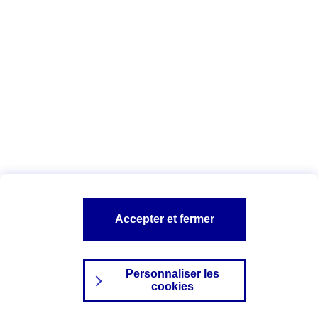
Index Egalité Professionnelle Femmes-
Hommes
Vous êtes ici :
Configuration et sécurité
Mentions légales
A PROPOS D'AXA
NOS AUTRES PRODUITS
Accepter et fermer
SITES AXA
Personnaliser les
cookies