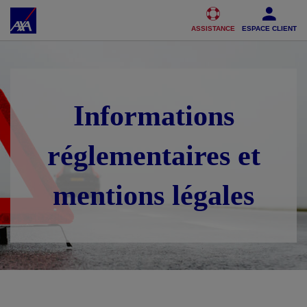
Accéder au Contenu
Accéder au Pied de page
ASSISTANCE
ESPACE CLIENT
Informations
réglementaires et
mentions légales