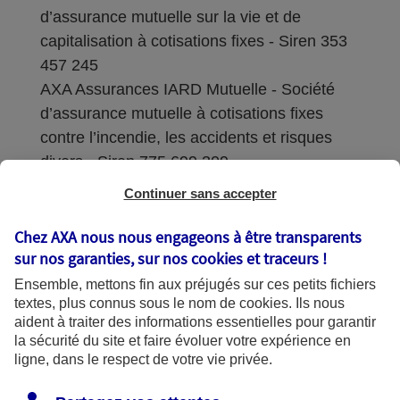
d’assurance mutuelle sur la vie et de
capitalisation à cotisations fixes - Siren 353
457 245
AXA Assurances IARD Mutuelle - Société
d’assurance mutuelle à cotisations fixes
contre l’incendie, les accidents et risques
divers - Siren 775 699 309
Continuer sans accepter
Sièges sociaux : 313 Terrasses de l’Arche –
92727 Nanterre Cedex
Chez AXA nous nous engageons à être transparents
sur nos garanties, sur nos
cookies et traceurs
!
Coordonnées de l'Autorité de contrôle
Ensemble, mettons fin aux préjugés sur ces petits fichiers
prudentiel et de résolution (ACPR) : - 4
textes, plus connus sous le nom de
cookies
. Ils nous
Place de Budapest - CS 92459 - 75436
aident à traiter des informations essentielles pour garantir
Paris Cedex 09. Le détail des procédures de
la sécurité du site et faire évoluer votre expérience en
recours et de réclamation et les
ligne, dans le respect de votre vie privée.
coordonnées du service dédié sont