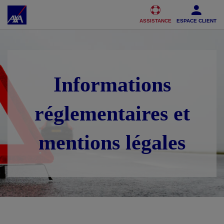
Accéder au Contenu
Accéder au Pied de page
ASSISTANCE
ESPACE CLIENT
Informations
réglementaires et
mentions légales