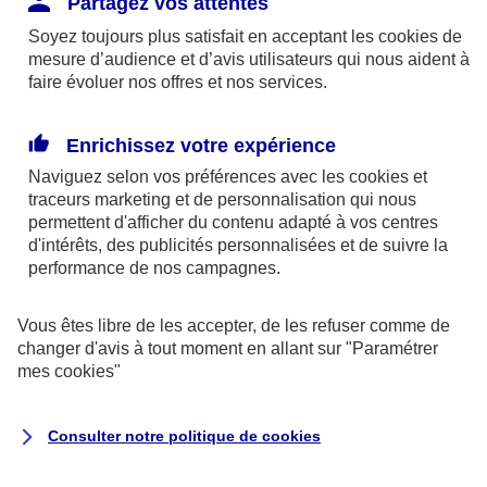
Partagez vos attentes
disponibles sur le site axa.fr.
Soyez toujours plus satisfait en acceptant les
cookies
de
AXA France IARD et AXA France Vie sont
mesure d’audience et d’avis utilisateurs qui nous aident à
faire évoluer nos offres et nos services.
mandataires exclusifs en opérations de
banque d'AXA Banque - N°ORIAS n°13 004
246 et n°13 005 764 (consultable
Enrichissez votre expérience
sur
www.orias.fr
)
Naviguez selon vos préférences avec les
cookies et
traceurs
marketing et de personnalisation qui nous
permettent d'afficher du contenu adapté à vos centres
d'intérêts, des publicités personnalisées et de suivre la
AXA Assistance France Assurances,
performance de nos campagnes.
S.A au capital de 51 429 430,40 €,
RCS Nanterre 415 392 724
Vous êtes libre de les accepter, de les refuser comme de
changer d'avis à tout moment en allant sur
"Paramétrer
Siège social :
mes
cookies
"
8-10, rue Paul Vaillant Couturier
92240 Malakoff
Consulter notre politique de
cookies