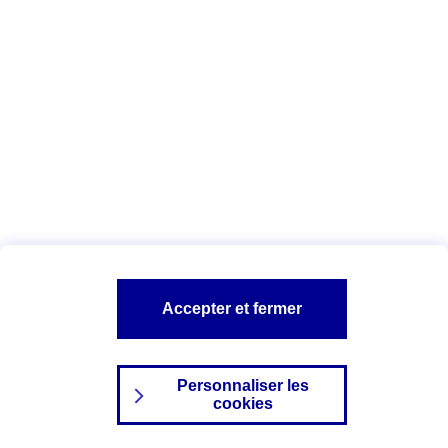
Index Egalité Professionnelle Femmes-
Hommes
Vous êtes ici :
Configuration et sécurité
Mentions légales
A PROPOS D'AXA
NOS AUTRES PRODUITS
Accepter et fermer
SITES AXA
Personnaliser les
cookies