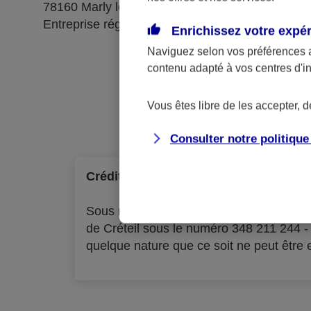
78160 Marly le Roi
Entreprise régie par le code des assurances
Enrichissez votre expé
Naviguez selon vos préférences 
contenu adapté à vos centres d'i
Ré
Vous êtes libre de les accepter, 
Consulter notre politiqu
Crédit à la consommation
Sous réserve d'acceptation par l'organ
de Créteil sous le numéro 348 211 244 
quelque nature que ce soit ne peut être ex