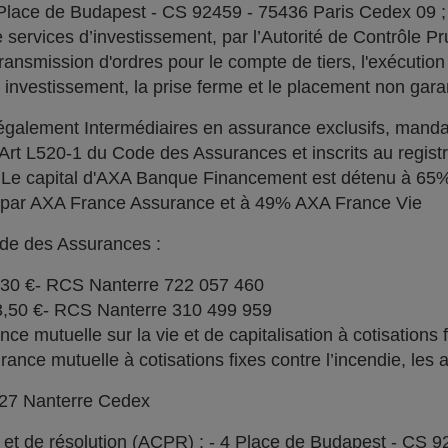
 Place de Budapest - CS 92459 - 75436 Paris Cedex 09 
services d’investissement, par l’Autorité de Contrôle Pru
ransmission d'ordres pour le compte de tiers, l'exécution 
n investissement, la prise ferme et le placement non garan
alement Intermédiaires en assurance exclusifs, manda
l'Art L520-1 du Code des Assurances et inscrits au regi
. Le capital d'AXA Banque Financement est détenu à 6
% par AXA France Assurance et à 49% AXA France Vie
ode des Assurances :
030 €- RCS Nanterre 722 057 460
73,50 €- RCS Nanterre 310 499 959
e mutuelle sur la vie et de capitalisation à cotisations 
ce mutuelle à cotisations fixes contre l’incendie, les a
727 Nanterre Cedex
l et de résolution (ACPR) : - 4 Place de Budapest - CS 9