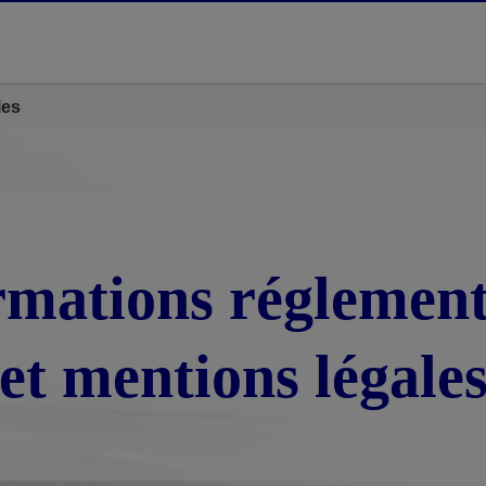
les
rmations réglement
et mentions légale