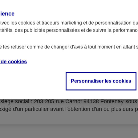
rience
avec les
cookies et traceurs
marketing et de personnalisation qui
ntérêts, des publicités personnalisées et de suivre la performa
serves d'acceptation du cré
de les refuser comme de changer d'avis à tout moment en allant 
e de
cookies
Personnaliser les cookies
isme prêteur : AXA Banque Financement – SA au capital 
- siège social : 203-205 rue Carnot 94138 Fontenay-sou
igé d'un particulier avant l'obtention d'un ou plusieurs p