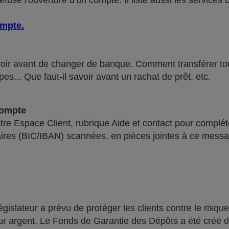
use l'ouverture d'un compte. Il liste aussi les services 
ompte
.
voir avant de changer de banque. Comment transférer tous 
pes... Que faut-il savoir avant un rachat de prêt, etc.
compte
re Espace Client, rubrique Aide et contact pour compléte
ires (BIC/IBAN) scannées, en pièces jointes à ce messa
lateur a prévu de protéger les clients contre le risque
leur argent. Le Fonds de Garantie des Dépôts a été créé 