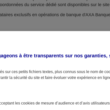
oordonnées du service dédié sont disponibles sur le site 
taires exclusifs en opérations de banque d'AXA Banqu
geons à être transparents sur nos garanties,
s sur ces petits fichiers textes, plus connus sous le nom de
co
antir la sécurité du site et faire évoluer votre expérience en lign
acceptant les
cookies
de mesure d’audience et d’avis utilisateurs