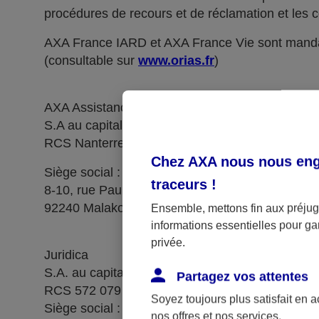
procédures de recours et de réclamation et les c
AXA France IARD et AXA France Vie sont manda
(consultable sur
www.orias.fr
)
AXA Assistance France Assurances,
S.A au capital de 51 429 430,40 €,
RCS Nanterre 415 392 724
Chez AXA nous nous enga
Siège social :
traceurs
!
8-10, rue Paul Vaillant Couturier
92240 Malakoff
Ensemble, mettons fin aux préjugé
informations essentielles pour gar
privée.
Juridica
S.A. au capital de 14 627 854,68 €
Partagez vos attentes
RCS 572 079 150 Versailles
Soyez toujours plus satisfait en 
Siège social : 1, place Victorien Sardou
nos offres et nos services.