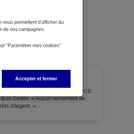
 nous permettent d'afficher du
nce de nos campagnes.
dit
sur
"Paramétrer mes
cookies
"
Accepter et fermer
de 33 855 000 € - immatriculée au RCS
s-Bois Cedex. « Aucun versement de
rêts d'argent. ».