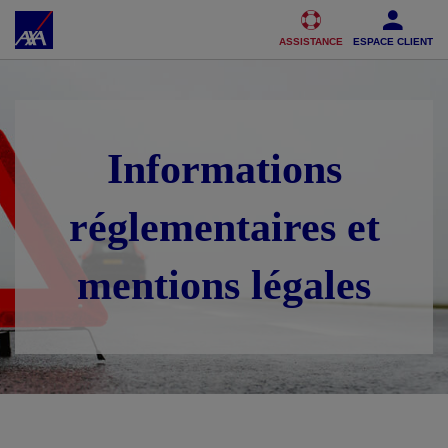
Accéder au Contenu
Accéder au Pied de page
ASSISTANCE
ESPACE CLIENT
Informations
réglementaires et
mentions légales