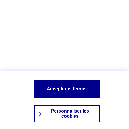
Index Egalité Professionnelle Femmes-
Hommes
Vous êtes ici :
Configuration et sécurité
Mentions légales
A PROPOS D'AXA
NOS AUTRES PRODUITS
Accepter et fermer
SITES AXA
Personnaliser les
cookies