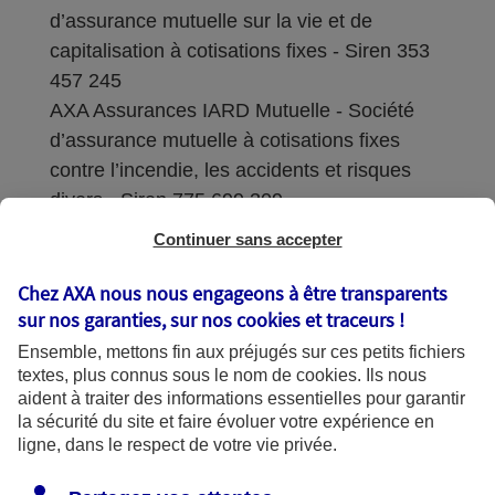
d’assurance mutuelle sur la vie et de
capitalisation à cotisations fixes - Siren 353
457 245
AXA Assurances IARD Mutuelle - Société
d’assurance mutuelle à cotisations fixes
contre l’incendie, les accidents et risques
divers - Siren 775 699 309
Continuer sans accepter
Sièges sociaux : 313 Terrasses de l’Arche –
92727 Nanterre Cedex
Chez AXA nous nous engageons à être transparents
sur nos garanties, sur nos
cookies et traceurs
!
Coordonnées de l'Autorité de contrôle
Ensemble, mettons fin aux préjugés sur ces petits fichiers
prudentiel et de résolution (ACPR) : - 4
textes, plus connus sous le nom de
cookies
. Ils nous
Place de Budapest - CS 92459 - 75436
aident à traiter des informations essentielles pour garantir
Paris Cedex 09. Le détail des procédures de
la sécurité du site et faire évoluer votre expérience en
recours et de réclamation et les
ligne, dans le respect de votre vie privée.
coordonnées du service dédié sont