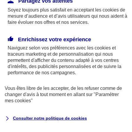
Partagez vos attentes
disponibles sur le site axa.fr.
Soyez toujours plus satisfait en acceptant les
cookies
de
AXA France IARD et AXA France Vie sont
mesure d’audience et d’avis utilisateurs qui nous aident à
faire évoluer nos offres et nos services.
mandataires exclusifs en opérations de
banque d'AXA Banque - N°ORIAS n°13 004
246 et n°13 005 764 (consultable
Enrichissez votre expérience
sur
www.orias.fr
)
Naviguez selon vos préférences avec les
cookies et
traceurs
marketing et de personnalisation qui nous
permettent d'afficher du contenu adapté à vos centres
d'intérêts, des publicités personnalisées et de suivre la
AXA Assistance France Assurances,
performance de nos campagnes.
S.A au capital de 51 429 430,40 €,
RCS Nanterre 415 392 724
Vous êtes libre de les accepter, de les refuser comme de
changer d'avis à tout moment en allant sur
"Paramétrer
Siège social :
mes
cookies
"
8-10, rue Paul Vaillant Couturier
92240 Malakoff
Consulter notre politique de
cookies