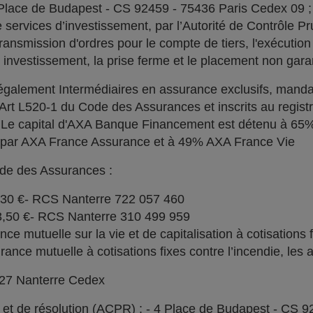
 Place de Budapest - CS 92459 - 75436 Paris Cedex 09 
services d’investissement, par l’Autorité de Contrôle Pru
ransmission d'ordres pour le compte de tiers, l'exécution 
n investissement, la prise ferme et le placement non garan
alement Intermédiaires en assurance exclusifs, manda
l'Art L520-1 du Code des Assurances et inscrits au regi
. Le capital d'AXA Banque Financement est détenu à 6
% par AXA France Assurance et à 49% AXA France Vie
ode des Assurances :
030 €- RCS Nanterre 722 057 460
73,50 €- RCS Nanterre 310 499 959
e mutuelle sur la vie et de capitalisation à cotisations 
ce mutuelle à cotisations fixes contre l’incendie, les a
727 Nanterre Cedex
l et de résolution (ACPR) : - 4 Place de Budapest - CS 9