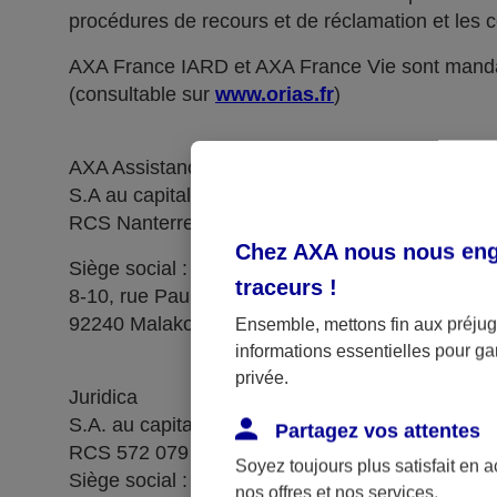
procédures de recours et de réclamation et les c
AXA France IARD et AXA France Vie sont manda
(consultable sur
www.orias.fr
)
AXA Assistance France Assurances,
S.A au capital de 51 429 430,40 €,
RCS Nanterre 415 392 724
Chez AXA nous nous enga
Siège social :
traceurs
!
8-10, rue Paul Vaillant Couturier
92240 Malakoff
Ensemble, mettons fin aux préjugé
informations essentielles pour gar
privée.
Juridica
S.A. au capital de 14 627 854,68 €
Partagez vos attentes
RCS 572 079 150 Versailles
Soyez toujours plus satisfait en 
Siège social : 1, place Victorien Sardou
nos offres et nos services.