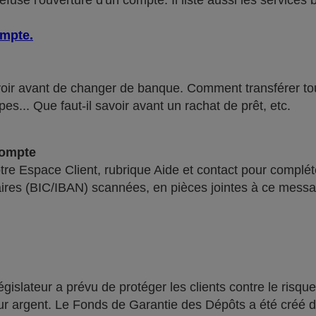
use l'ouverture d'un compte. Il liste aussi les services 
ompte
.
voir avant de changer de banque. Comment transférer tous 
pes... Que faut-il savoir avant un rachat de prêt, etc.
compte
re Espace Client, rubrique Aide et contact pour compléte
ires (BIC/IBAN) scannées, en pièces jointes à ce messa
lateur a prévu de protéger les clients contre le risque
leur argent. Le Fonds de Garantie des Dépôts a été créé 