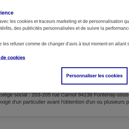
rience
avec les
cookies et traceurs
marketing et de personnalisation qui
ntérêts, des publicités personnalisées et de suivre la performa
serves d'acceptation du cré
de les refuser comme de changer d'avis à tout moment en allant 
e de
cookies
Personnaliser les cookies
isme prêteur : AXA Banque Financement – SA au capital 
- siège social : 203-205 rue Carnot 94138 Fontenay-sou
igé d'un particulier avant l'obtention d'un ou plusieurs p