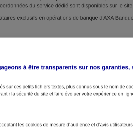
oordonnées du service dédié sont disponibles sur le site 
taires exclusifs en opérations de banque d'AXA Banqu
geons à être transparents sur nos garanties,
s sur ces petits fichiers textes, plus connus sous le nom de
co
antir la sécurité du site et faire évoluer votre expérience en lign
acceptant les
cookies
de mesure d’audience et d’avis utilisateurs