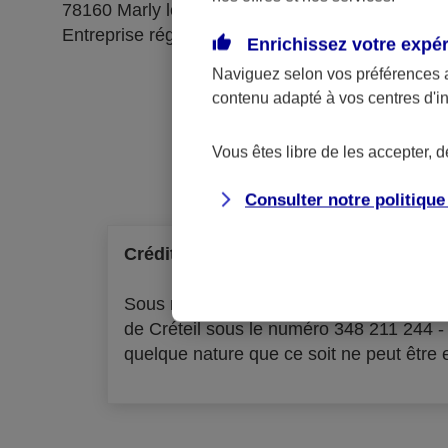
78160 Marly le Roi
Entreprise régie par le code des assurances
Enrichissez votre expé
Naviguez selon vos préférences 
contenu adapté à vos centres d'i
Ré
Vous êtes libre de les accepter, 
Consulter notre politiqu
Crédit à la consommation
Sous réserve d'acceptation par l'organ
de Créteil sous le numéro 348 211 244 
quelque nature que ce soit ne peut être ex