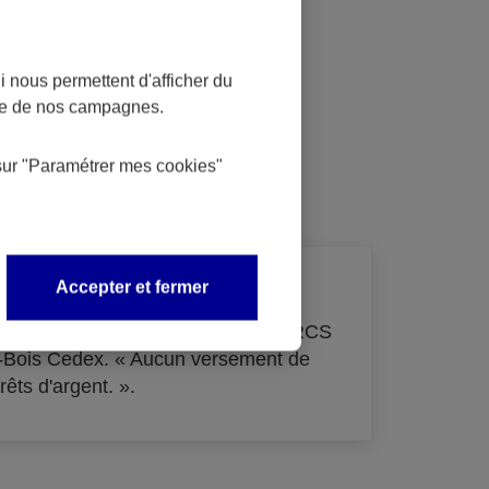
 nous permettent d'afficher du
nce de nos campagnes.
dit
sur
"Paramétrer mes
cookies
"
Accepter et fermer
de 33 855 000 € - immatriculée au RCS
s-Bois Cedex. « Aucun versement de
rêts d'argent. ».