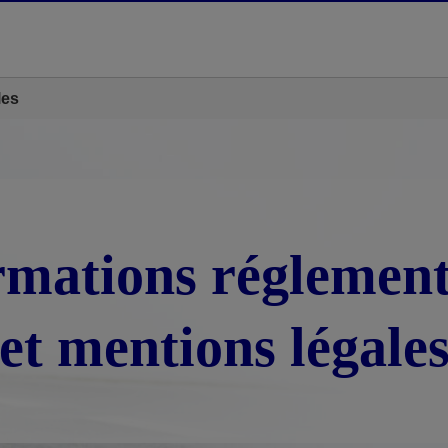
les
rmations réglement
et mentions légale