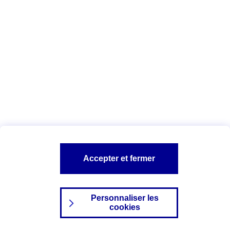
Index Egalité Professionnelle Femmes-
Hommes
Vous êtes ici :
Configuration et sécurité
Mentions légales
A PROPOS D'AXA
NOS AUTRES PRODUITS
Accepter et fermer
SITES AXA
Personnaliser les
cookies