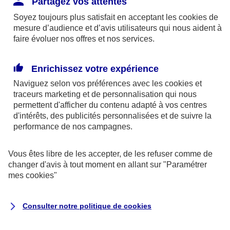
Partagez vos attentes
disponibles sur le site axa.fr.
Soyez toujours plus satisfait en acceptant les
cookies
de
AXA France IARD et AXA France Vie sont
mesure d’audience et d’avis utilisateurs qui nous aident à
faire évoluer nos offres et nos services.
mandataires exclusifs en opérations de
banque d'AXA Banque - N°ORIAS n°13 004
246 et n°13 005 764 (consultable
Enrichissez votre expérience
sur
www.orias.fr
)
Naviguez selon vos préférences avec les
cookies et
traceurs
marketing et de personnalisation qui nous
permettent d'afficher du contenu adapté à vos centres
d'intérêts, des publicités personnalisées et de suivre la
AXA Assistance France Assurances,
performance de nos campagnes.
S.A au capital de 51 429 430,40 €,
RCS Nanterre 415 392 724
Vous êtes libre de les accepter, de les refuser comme de
changer d'avis à tout moment en allant sur
"Paramétrer
Siège social :
mes
cookies
"
8-10, rue Paul Vaillant Couturier
92240 Malakoff
Consulter notre politique de
cookies