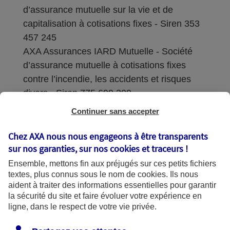
d’assurance mutuelle sur la vie et de
capitalisation à cotisations fixes - Siren 353
457 245
AXA Assurances IARD Mutuelle - Société
d’assurance mutuelle à cotisations fixes
contre l’incendie, les accidents et risques
divers - Siren 775 699 309
Continuer sans accepter
Sièges sociaux : 313 Terrasses de l’Arche –
92727 Nanterre Cedex
Chez AXA nous nous engageons à être transparents
sur nos garanties, sur nos
cookies et traceurs
!
Coordonnées de l'Autorité de contrôle
Ensemble, mettons fin aux préjugés sur ces petits fichiers
prudentiel et de résolution (ACPR) : - 4
textes, plus connus sous le nom de
cookies
. Ils nous
Place de Budapest - CS 92459 - 75436
aident à traiter des informations essentielles pour garantir
Paris Cedex 09. Le détail des procédures de
la sécurité du site et faire évoluer votre expérience en
recours et de réclamation et les
ligne, dans le respect de votre vie privée.
coordonnées du service dédié sont