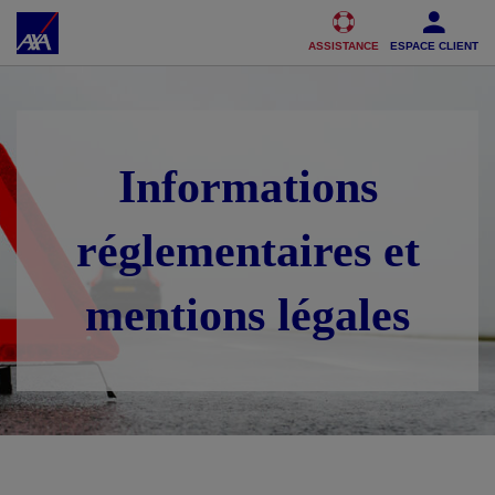
Accéder au Contenu
Accéder au Pied de page
ASSISTANCE
ESPACE CLIENT
Informations
réglementaires et
mentions légales