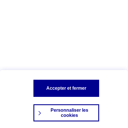
Index Egalité Professionnelle Femmes-
Hommes
Vous êtes ici :
Configuration et sécurité
Mentions légales
A PROPOS D'AXA
NOS AUTRES PRODUITS
Accepter et fermer
SITES AXA
Personnaliser les
cookies