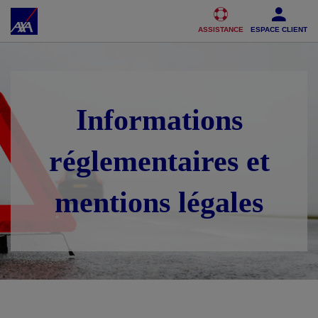
Accéder au Contenu
Accéder au Pied de page
ASSISTANCE
ESPACE CLIENT
Informations
réglementaires et
mentions légales