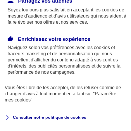
Partagez vos attentes
disponibles sur le site axa.fr.
Soyez toujours plus satisfait en acceptant les
cookies
de
AXA France IARD et AXA France Vie sont
mesure d’audience et d’avis utilisateurs qui nous aident à
faire évoluer nos offres et nos services.
mandataires exclusifs en opérations de
banque d'AXA Banque - N°ORIAS n°13 004
246 et n°13 005 764 (consultable
Enrichissez votre expérience
sur
www.orias.fr
)
Naviguez selon vos préférences avec les
cookies et
traceurs
marketing et de personnalisation qui nous
permettent d'afficher du contenu adapté à vos centres
d'intérêts, des publicités personnalisées et de suivre la
AXA Assistance France Assurances,
performance de nos campagnes.
S.A au capital de 51 429 430,40 €,
RCS Nanterre 415 392 724
Vous êtes libre de les accepter, de les refuser comme de
changer d'avis à tout moment en allant sur
"Paramétrer
Siège social :
mes
cookies
"
8-10, rue Paul Vaillant Couturier
92240 Malakoff
Consulter notre politique de
cookies