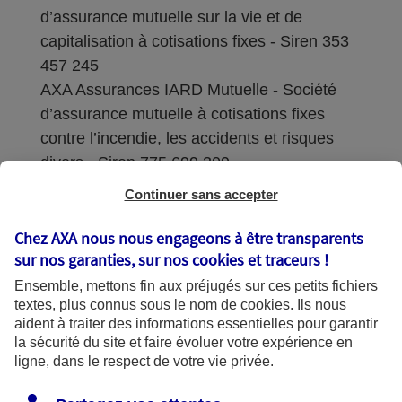
d’assurance mutuelle sur la vie et de
capitalisation à cotisations fixes - Siren 353
457 245
AXA Assurances IARD Mutuelle - Société
d’assurance mutuelle à cotisations fixes
contre l’incendie, les accidents et risques
divers - Siren 775 699 309
Continuer sans accepter
Sièges sociaux : 313 Terrasses de l’Arche –
92727 Nanterre Cedex
Chez AXA nous nous engageons à être transparents
sur nos garanties, sur nos
cookies et traceurs
!
Coordonnées de l'Autorité de contrôle
Ensemble, mettons fin aux préjugés sur ces petits fichiers
prudentiel et de résolution (ACPR) : - 4
textes, plus connus sous le nom de
cookies
. Ils nous
Place de Budapest - CS 92459 - 75436
aident à traiter des informations essentielles pour garantir
Paris Cedex 09. Le détail des procédures de
la sécurité du site et faire évoluer votre expérience en
recours et de réclamation et les
ligne, dans le respect de votre vie privée.
coordonnées du service dédié sont