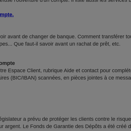
use l'ouverture d'un compte. Il liste aussi les services 
ompte
.
voir avant de changer de banque. Comment transférer tous 
pes... Que faut-il savoir avant un rachat de prêt, etc.
compte
re Espace Client, rubrique Aide et contact pour compléte
ires (BIC/IBAN) scannées, en pièces jointes à ce messa
lateur a prévu de protéger les clients contre le risque
leur argent. Le Fonds de Garantie des Dépôts a été créé 