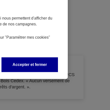
 nous permettent d'afficher du
nce de nos campagnes.
dit
sur
"Paramétrer mes
cookies
"
Accepter et fermer
de 33 855 000 € - immatriculée au RCS
s-Bois Cedex. « Aucun versement de
rêts d'argent. ».