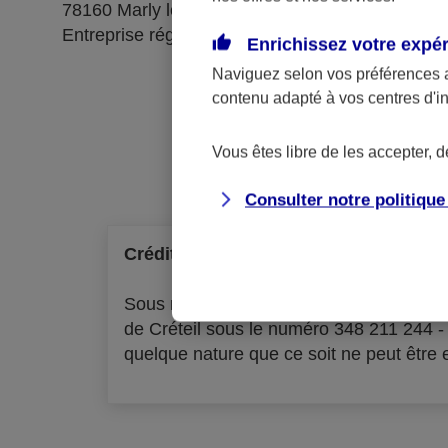
78160 Marly le Roi
Entreprise régie par le code des assurances
Enrichissez votre expé
Naviguez selon vos préférences 
contenu adapté à vos centres d'i
Ré
Vous êtes libre de les accepter, 
Consulter notre politiqu
Crédit à la consommation
Sous réserve d'acceptation par l'organ
de Créteil sous le numéro 348 211 244 
quelque nature que ce soit ne peut être ex