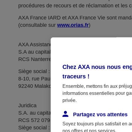
procédures de recours et de réclamation et les c
AXA France IARD et AXA France Vie sont manda
(consultable sur
www.orias.fr
)
AXA Assistance France Assurances,
S.A au capital de 51 429 430,40 €,
RCS Nanterre 415 392 724
Chez AXA nous nous enga
Siège social :
traceurs
!
8-10, rue Paul Vaillant Couturier
92240 Malakoff
Ensemble, mettons fin aux préjugé
informations essentielles pour gar
privée.
Juridica
S.A. au capital de 14 627 854,68 €
Partagez vos attentes
RCS 572 079 150 Versailles
Soyez toujours plus satisfait en 
Siège social : 1, place Victorien Sardou
nos offres et nos services.