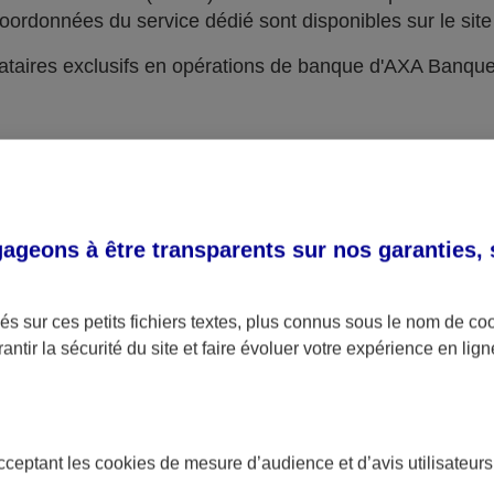
oordonnées du service dédié sont disponibles sur le site 
taires exclusifs en opérations de banque d'AXA Banqu
geons à être transparents sur nos garanties,
s sur ces petits fichiers textes, plus connus sous le nom de
co
antir la sécurité du site et faire évoluer votre expérience en lign
acceptant les
cookies
de mesure d’audience et d’avis utilisateurs