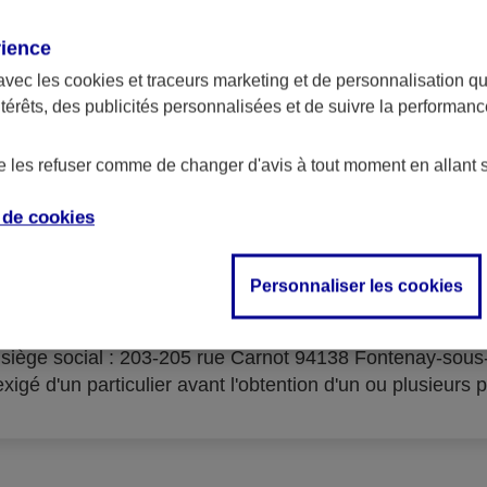
rience
avec les
cookies et traceurs
marketing et de personnalisation qui
ntérêts, des publicités personnalisées et de suivre la performa
serves d'acceptation du cré
de les refuser comme de changer d'avis à tout moment en allant 
e de
cookies
Personnaliser les cookies
isme prêteur : AXA Banque Financement – SA au capital 
- siège social : 203-205 rue Carnot 94138 Fontenay-sou
igé d'un particulier avant l'obtention d'un ou plusieurs p