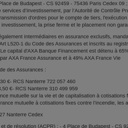
 Place de Budapest - CS 92459 - 75436 Paris Cedex 09 
services d’investissement, par l’Autorité de Contrôle Pru
ransmission d'ordres pour le compte de tiers, l'exécution 
n investissement, la prise ferme et le placement non garan
alement Intermédiaires en assurance exclusifs, manda
l'Art L520-1 du Code des Assurances et inscrits au regi
. Le capital d'AXA Banque Financement est détenu à 6
% par AXA France Assurance et à 49% AXA France Vie
ode des Assurances :
030 €- RCS Nanterre 722 057 460
73,50 €- RCS Nanterre 310 499 959
e mutuelle sur la vie et de capitalisation à cotisations 
ce mutuelle à cotisations fixes contre l’incendie, les a
727 Nanterre Cedex
l et de résolution (ACPR) : - 4 Place de Budapest - CS 9