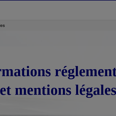
les
rmations réglement
et mentions légale